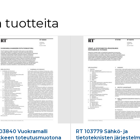
 tuotteita
03840 Vuokramalli
RT 103779 Sähkö- ja
kkeen toteutusmuotona
tietoteknisten järjestel