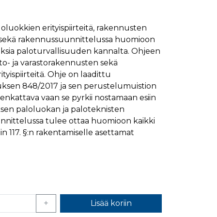
ymisaika
Kuvaus
1 kuukausi
loluokkien erityispiirteitä, rakennusten
 sekä rakennussuunnittelussa huomioon
1 kuukausi
ttää kävijän mieltymysten perusteella.
uksia paloturvallisuuden kannalta. Ohjeen
1 kuukausi
aiselle käydylle sivulle, ja sitä käytetään sivun
to- ja varastorakennusten sekä
päivä
tyispiirteitä. Ohje on laadittu
glen yleisimmin käytettyyn analytiikkapalveluun.
kastunnukseksi. Se sisältyy kuhunkin sivuston
ivuston vierailijan selain evästeitä.
uksen 848/2017 ja sen perustelumuistion
en analyysiraporteille.
ikenkattava vaan se pyrkii nostamaan esiin
ttää verkkosivustoa, sekä kaikista mainoksista, jotka
ksen paloluokan ja paloteknisten
unnittelussa tulee ottaa huomioon kaikki
aalisen median kautta.
n 117. §:n rakentamiselle asettamat
ivuston moitteettoman toiminnan.
nasta, jonka loppukäyttäjä on saattanut nähdä
uraamiseen.
Lisää koriin
ttää verkkosivustoa, sekä kaikista mainoksista, jotka