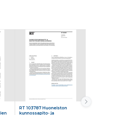
RT 103787 Huoneiston
RT 103724 
mien
kunnossapito- ja
määräyksiä 