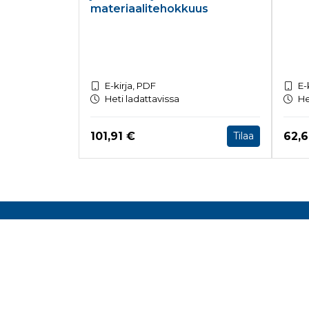
materiaalitehokkuus
E-kirja, PDF
E-
Heti ladattavissa
He
Hinta nyt
Hint
101,91 €
62,
Tilaa
Tuoteluettelon loppu
Rake
Toimis
Malmin
Helsin