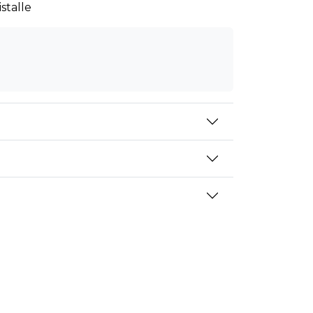
stalle
mansien osapuolien mainostajilta