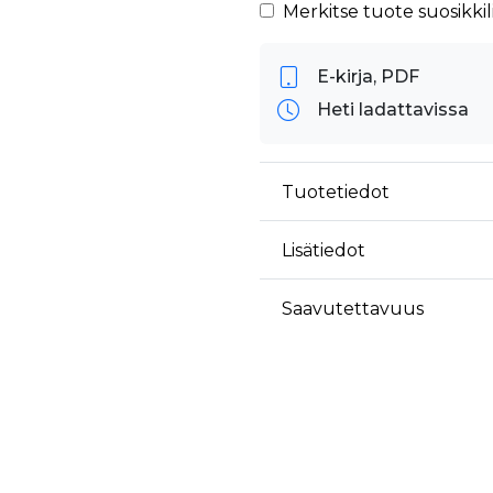
äyttäjä on saattanut nähdä ennen vierailua mainitussa verkkosivustossa.
Merkitse tuote suosikkili
ok käyttää toimittamaan useita mainostuotteita, kuten reaaliaikaisia tarjouksia kol
E-kirja, PDF
Heti ladattavissa
Tuotetiedot
Lisätiedot
Saavutettavuus