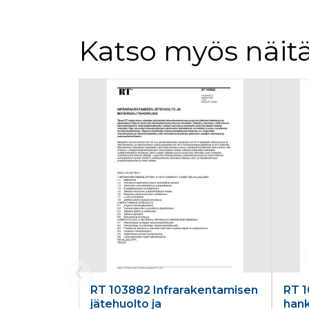
Katso myös näitä
Tuoteluettelon alku
RT 103882 Infrarakentamisen
RT 1
jätehuolto ja
han