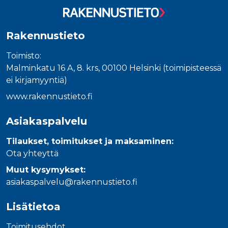
_gcl_au
3 kuukautta
Tämän eväs
Google LLC
on asettanu
.rakennustietokauppa.fi
Doubleclick,
antaa tietoja
miten
Rakennustieto
loppukäyttä
käyttää
verkkosivus
Toimisto:
sekä kaikist
Malminkatu 16 A, 8. krs, 00100 Helsinki (toimipisteessä
mainoksista
jotka
ei kirjamyyntiä)
loppukäyttä
saattanut n
www.rakennustieto.fi
ennen viera
mainitussa
verkkosivus
Asiakaspalvelu
_fbp
3 kuukautta
Facebook kä
Meta Platform Inc.
toimittama
.rakennustietokauppa.fi
Tilaukset, toimitukset ja maksaminen:
useita
mainostuott
Ota yhteyttä
kuten
reaaliaikaisi
Muut kysymykset:
tarjouksia
kolmansien
asiakaspalvelu@rakennustieto.fi
osapuolien
mainostajilt
Lisätietoa
Toimitusehdot