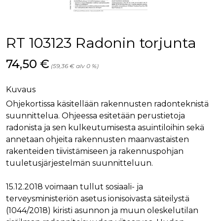
palv
www.rakennustietokauppa.fi
eväs
vier
suo
mui
RT 103123 Radonin torjunta
vält
Cook
evä
Hinta nyt
74,50 €
toim
(59,36 € alv 0 %)
KVSESSION
www.rakennustietokauppa.fi
Istunto
Kuvaus
AnalyticsSyncHistory
1 kuukausi
Käyt
LinkedIn Corporation
tall
.linkedin.com
Ohjekortissa käsitellään rakennusten radonteknistä
ajan
synk
suunnittelua. Ohjeessa esitetään perustietoja
lms_
evä
radonista ja sen kulkeutumisesta asuintiloihin sekä
tapa
maid
annetaan ohjeita rakennusten maanvastaisten
rakenteiden tiivistämiseen ja rakennuspohjan
li_gc
6 kuukautta
Käy
LinkedIn Corporation
asia
.linkedin.com
tuuletusjärjestelmän suunnitteluun.
suo
eväs
ei-v
15.12.2018 voimaan tullut sosiaali- ja
tark
tall
terveysministeriön asetus ionisoivasta säteilystä
(1044/2018) kiristi asunnon ja muun oleskelutilan