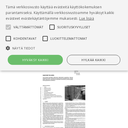
Pääsisältö
Tämä verkkosivusto käyttää evästeitä käyttökokemuksen
0
parantamiseksi. Käyttämällä verkkosivustoamme hyväksyt kaikki
tuo
evästeet evästekäytäntöjemme mukaisesti.
Lue lisää
VÄLTTÄMÄTTÖMÄT
SUORITUSKYVYLLISET
Hae
KOHDENTAVAT
LUOKITTELEMATTOMAT
Etusivu
RT 103123 Radonin torjunta
NÄYTÄ TIEDOT
HYVÄKSY KAIKKI
HYLKÄÄ KAIKKI
Välttämättömät
Suorituskyvylliset
Kohdentavat
Luokittelemattomat
Välttämättömät evästeet mahdollistavat verkkosivuston
perustoiminnot, kuten käyttäjän kirjautumisen ja tilinhallinnan. Sivustoa
ei voida käyttää oikein ilman Välttämättömiä evästeitä.
Nimi
Provider / Verkkotunnus
Päättymisaika
Kuv
CookieScriptConsent
1 kuukausi
Cook
CookieScript