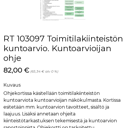
palv
www.rakennustietokauppa.fi
eväs
vier
suo
mui
vält
Cook
evä
toim
RT 103097 Toimitilakiinteistön
KVSESSION
www.rakennustietokauppa.fi
Istunto
kuntoarvio. Kuntoarvioijan
AnalyticsSyncHistory
1 kuukausi
Käyt
LinkedIn Corporation
ohje
tall
.linkedin.com
ajan
synk
lms_
Hinta nyt
82,00 €
(65,34 € alv 0 %)
evä
tapa
maid
Kuvaus
li_gc
6 kuukautta
Käy
LinkedIn Corporation
asia
.linkedin.com
Ohjekortissa käsitellään toimitilakiinteistön
suo
kuntoarviota kuntoarvioijan näkökulmasta. Kortissa
eväs
ei-v
esitetään mm. kuntoarvion tavoitteet, sisältö ja
tark
tall
laajuus. Lisäksi annetaan ohjeita
kiinteistötarkastuksen tekemisestä ja kuntoarvion
raportoinnista. Ohjekortti on tarkoitettu