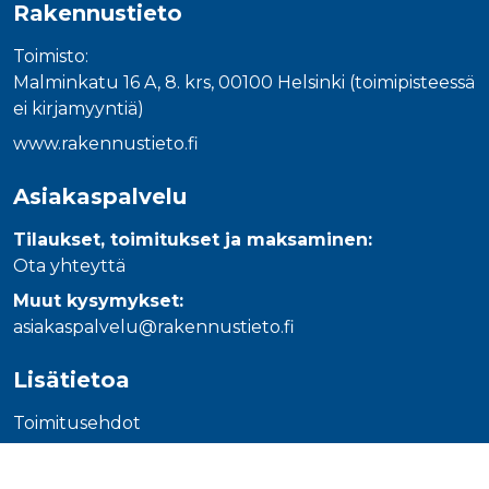
Rakennustieto
_gcl_au
3 kuukautta
Tämän eväs
Google LLC
on asettanu
.rakennustietokauppa.fi
Doubleclick,
Toimisto:
antaa tietoja
miten
Malminkatu 16 A, 8. krs, 00100 Helsinki (toimipisteessä
loppukäyttä
käyttää
ei kirjamyyntiä)
verkkosivus
sekä kaikist
www.rakennustieto.fi
mainoksista
jotka
loppukäyttä
Asiakaspalvelu
saattanut n
ennen viera
mainitussa
Tilaukset, toimitukset ja maksaminen:
verkkosivus
Ota yhteyttä
_fbp
3 kuukautta
Facebook kä
Meta Platform Inc.
toimittama
.rakennustietokauppa.fi
Muut kysymykset:
useita
mainostuott
asiakaspalvelu@rakennustieto.fi
kuten
reaaliaikaisi
tarjouksia
Lisätietoa
kolmansien
osapuolien
mainostajilt
Toimitusehdot
Tietosuojaseloste