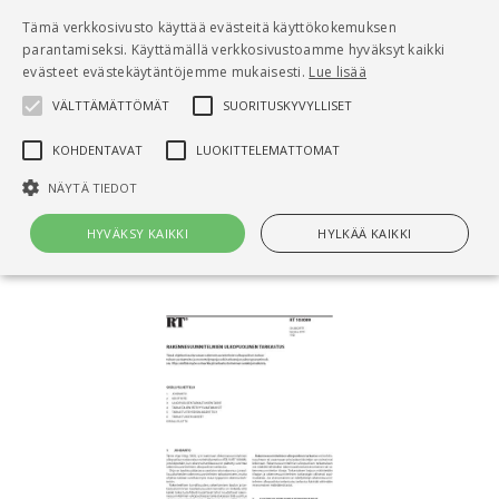
Pääsisältö
Tämä verkkosivusto käyttää evästeitä käyttökokemuksen
0
parantamiseksi. Käyttämällä verkkosivustoamme hyväksyt kaikki
tuo
evästeet evästekäytäntöjemme mukaisesti.
Lue lisää
VÄLTTÄMÄTTÖMÄT
SUORITUSKYVYLLISET
Hae
KOHDENTAVAT
LUOKITTELEMATTOMAT
Etusivu
NÄYTÄ TIEDOT
RT 103089 Rakennesuunnitelmien ulkopuolinen
tarkastus
HYVÄKSY KAIKKI
HYLKÄÄ KAIKKI
Välttämättömät
Suorituskyvylliset
Kohdentavat
Luokittelemattomat
Välttämättömät evästeet mahdollistavat verkkosivuston
perustoiminnot, kuten käyttäjän kirjautumisen ja tilinhallinnan. Sivustoa
ei voida käyttää oikein ilman Välttämättömiä evästeitä.
Nimi
Provider / Verkkotunnus
Päättymisaika
Kuv
CookieScriptConsent
1 kuukausi
Cook
CookieScript