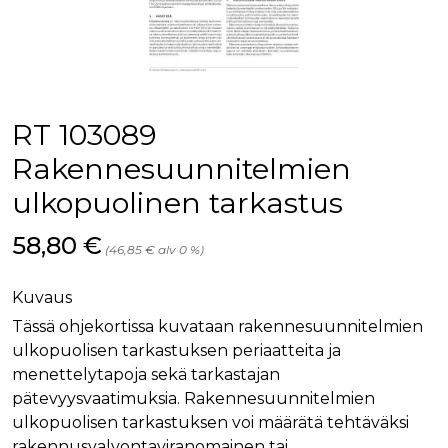
palv
www.rakennustietokauppa.fi
eväs
vier
suo
mui
vält
Cook
evä
toim
RT 103089
KVSESSION
www.rakennustietokauppa.fi
Istunto
Rakennesuunnitelmien
AnalyticsSyncHistory
1 kuukausi
Käyt
LinkedIn Corporation
ulkopuolinen tarkastus
tall
.linkedin.com
ajan
synk
lms_
Hinta nyt
58,80 €
(46,85 € alv 0 %)
evä
tapa
maid
Kuvaus
li_gc
6 kuukautta
Käy
LinkedIn Corporation
asia
.linkedin.com
Tässä ohjekortissa kuvataan rakennesuunnitelmien
suo
ulkopuolisen tarkastuksen periaatteita ja
eväs
ei-v
menettelytapoja sekä tarkastajan
tark
tall
pätevyysvaatimuksia. Rakennesuunnitelmien
ulkopuolisen tarkastuksen voi määrätä tehtäväksi
rakennusvalvontaviranomainen tai