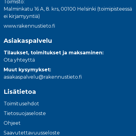
Toimisto:
Malminkatu 16 A, 8. krs, 00100 Helsinki (toimipisteessä
ei kirjamyyntiä)
www.rakennustieto.fi
Asiakaspalvelu
Tilaukset, toimitukset ja maksaminen:
Ota yhteyttä
Muut kysymykset:
asiakaspalvelu@rakennustieto.fi
Lisätietoa
Toimitusehdot
Tietosuojaseloste
Ohjeet
Saavutettavuusseloste