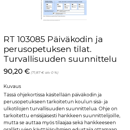
palv
www.rakennustietokauppa.fi
eväs
vier
suo
mui
vält
Cook
evä
toim
RT 103085 Päiväkodin ja
KVSESSION
www.rakennustietokauppa.fi
Istunto
perusopetuksen tilat.
AnalyticsSyncHistory
1 kuukausi
Käyt
LinkedIn Corporation
Turvallisuuden suunnittelu
tall
.linkedin.com
ajan
synk
lms_
Hinta nyt
90,20 €
(71,87 € alv 0 %)
evä
tapa
maid
Kuvaus
li_gc
6 kuukautta
Käy
LinkedIn Corporation
asia
.linkedin.com
Tässä ohjekortissa käsitellään päiväkodin ja
suo
perusopetukseen tarkoitetun koulun sisä- ja
eväs
ei-v
ulkotilojen turvallisuuden suunnittelua. Ohje on
tark
tall
tarkoitettu ensisijaisesti hankkeen suunnittelijoille,
mutta se auttaa myös tilaajaa sekä hankkeeseen
osallistuvien käyttäjäryhmien edustajia ottamaan