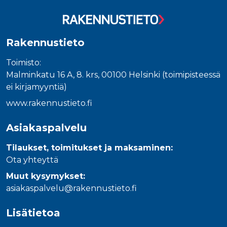
_gcl_au
3 kuukautta
Tämän eväs
Google LLC
on asettanu
.rakennustietokauppa.fi
Doubleclick,
antaa tietoja
miten
loppukäyttä
Rakennustieto
käyttää
verkkosivus
sekä kaikist
Toimisto:
mainoksista
Malminkatu 16 A, 8. krs, 00100 Helsinki (toimipisteessä
jotka
loppukäyttä
ei kirjamyyntiä)
saattanut n
ennen viera
www.rakennustieto.fi
mainitussa
verkkosivus
Asiakaspalvelu
_fbp
3 kuukautta
Facebook kä
Meta Platform Inc.
toimittama
.rakennustietokauppa.fi
useita
Tilaukset, toimitukset ja maksaminen:
mainostuott
kuten
Ota yhteyttä
reaaliaikaisi
tarjouksia
Muut kysymykset:
kolmansien
osapuolien
asiakaspalvelu@rakennustieto.fi
mainostajilt
Lisätietoa