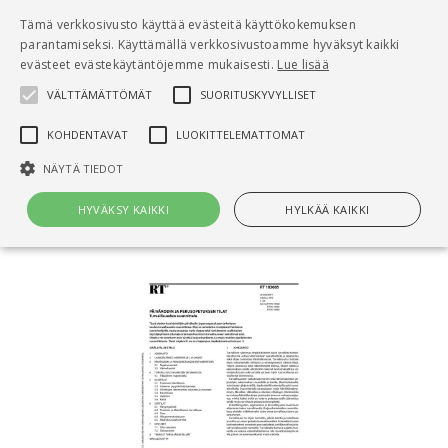
Pääsisältö
Tämä verkkosivusto käyttää evästeitä käyttökokemuksen
0
parantamiseksi. Käyttämällä verkkosivustoamme hyväksyt kaikki
tuo
evästeet evästekäytäntöjemme mukaisesti.
Lue lisää
VÄLTTÄMÄTTÖMÄT
SUORITUSKYVYLLISET
Hae
KOHDENTAVAT
LUOKITTELEMATTOMAT
Etusivu
NÄYTÄ TIEDOT
RT 103085 Päiväkodin ja perusopetuksen tilat.
Turvallisuuden suunnittelu
HYVÄKSY KAIKKI
HYLKÄÄ KAIKKI
Välttämättömät
Suorituskyvylliset
Kohdentavat
Luokittelemattomat
Välttämättömät evästeet mahdollistavat verkkosivuston
perustoiminnot, kuten käyttäjän kirjautumisen ja tilinhallinnan. Sivustoa
ei voida käyttää oikein ilman Välttämättömiä evästeitä.
Nimi
Provider / Verkkotunnus
Päättymisaika
Kuv
CookieScriptConsent
1 kuukausi
Cook
CookieScript