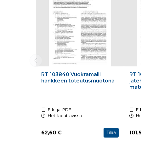
RT 103840 Vuokramalli
RT 1
hankkeen toteutusmuotona
jäte
mate
E-kirja, PDF
E-
Heti ladattavissa
He
Hinta nyt
Hint
62,60 €
101,
Tilaa