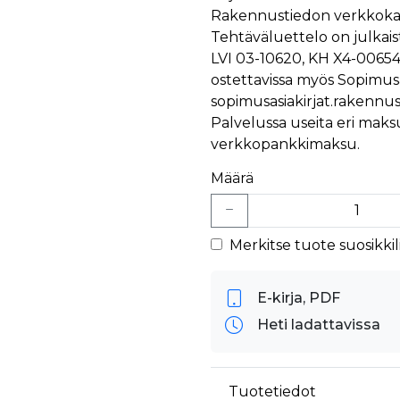
äyttäjä on saattanut nähdä ennen vierailua mainitussa verkkosivustossa.
Rakennustiedon verkkoka
ok käyttää toimittamaan useita mainostuotteita, kuten reaaliaikaisia tarjouksia kol
Tehtäväluettelo on julkaist
LVI 03-10620, KH X4-00654
ostettavissa myös Sopimusa
sopimusasiakirjat.rakennust
Palvelussa useita eri maksuv
verkkopankkimaksu.
Määrä
Merkitse tuote suosikkili
E-kirja, PDF
Heti ladattavissa
Tuotetiedot