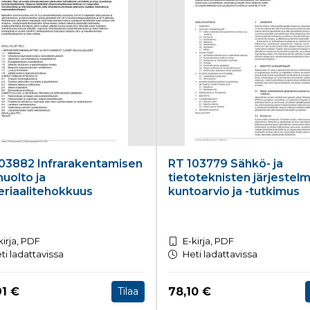
03882 Infrarakentamisen
RT 103779 Sähkö- ja
huolto ja
tietoteknisten järjestel
riaalitehokkuus
kuntoarvio ja -tutkimus
kirja, PDF
E-kirja, PDF
ti ladattavissa
Heti ladattavissa
a nyt
Hinta nyt
91 €
78,10 €
Tilaa