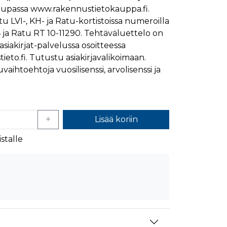
upassa www.rakennustietokauppa.fi.
mansien osapuolien mainostajilta
u LVI-, KH- ja Ratu-kortistoissa numeroilla
 ja Ratu RT 10-11290. Tehtäväluettelo on
siakirjat-palvelussa osoitteessa
ieto.fi. Tutustu asiakirjavalikoimaan.
aihtoehtoja vuosilisenssi, arvolisenssi ja
Lisää koriin
stalle