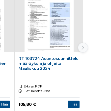
RT 103724 Asuntosuunnittelu,
RT 103711 H
mien
määräyksiä ja ohjeita.
ilmanvaiht
Maaliskuu 2024
E-kirja, PDF
E-kirja, PD
Heti ladattavissa
Heti ladatt
Hinta nyt
Hinta nyt
105,80 €
46,70 €
Tilaa
Tilaa