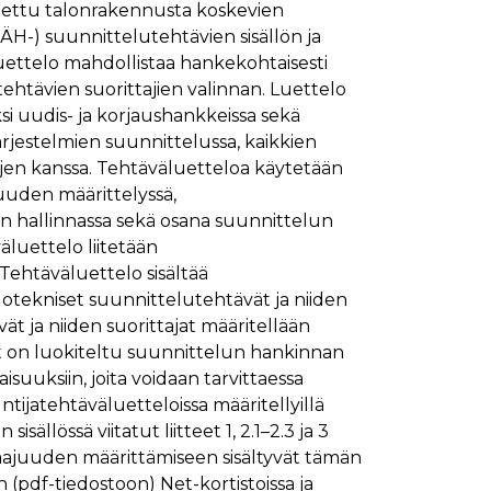
tettu talonrakennusta koskevien
ymisaika
Kuvaus
SÄH-) suunnittelutehtävien sisällön ja
1 kuukausi
uettelo mahdollistaa hankekohtaisesti
ehtävien suorittajien valinnan. Luettelo
1 kuukausi
ttää kävijän mieltymysten perusteella.
si uudis- ja korjaushankkeissa sekä
1 kuukausi
aiselle käydylle sivulle, ja sitä käytetään sivun
ärjestelmien suunnittelussa, kaikkien
päivä
jen kanssa. Tehtäväluetteloa käytetään
glen yleisimmin käytettyyn analytiikkapalveluun.
kastunnukseksi. Se sisältyy kuhunkin sivuston
ivuston vierailijan selain evästeitä.
uuden määrittelyssä,
en analyysiraporteille.
 hallinnassa sekä osana suunnittelun
ttää verkkosivustoa, sekä kaikista mainoksista, jotka
luettelo liitetään
ehtäväluettelo sisältää
aalisen median kautta.
tekniset suunnittelutehtävät ja niiden
vät ja niiden suorittajat määritellään
ivuston moitteettoman toiminnan.
t on luokiteltu suunnittelun hankinnan
suuksiin, joita voidaan tarvittaessa
nasta, jonka loppukäyttäjä on saattanut nähdä
untijatehtäväluetteloissa määritellyillä
isällössä viitatut liitteet 1, 2.1–2.3 ja 3
uraamiseen.
laajuuden määrittämiseen sisältyvät tämän
ttää verkkosivustoa, sekä kaikista mainoksista, jotka
 (pdf-tiedostoon) Net-kortistoissa ja