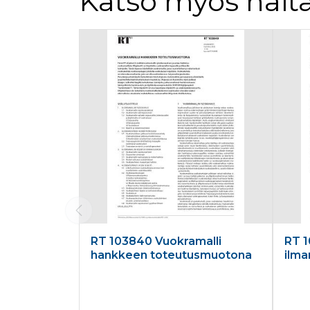
Katso myös näitä
Tuoteluettelon alku
RT 103840 Vuokramalli
RT 1
hankkeen toteutusmuotona
ilma