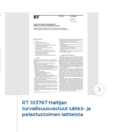
RT 103767 Haltijan
RT 103621 
turvallisuusvastuut sähkö- ja
SAFA-MARK
pelastustoimen laitteista
classificat