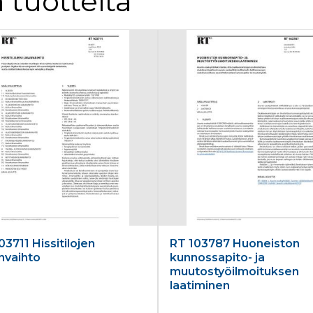
 tuotteita
03711 Hissitilojen
RT 103787 Huoneiston
nvaihto
kunnossapito- ja
muutostyöilmoituksen
laatiminen