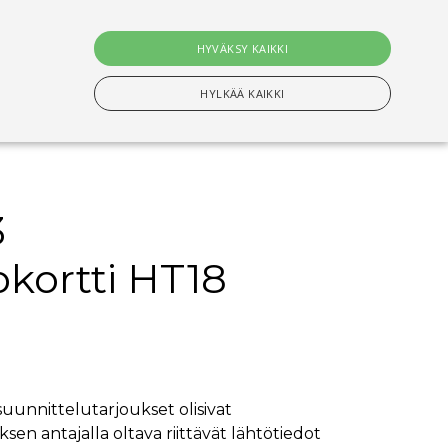
0
tuotet
HYVÄKSY KAIKKI
Hae
HYLKÄÄ KAIKKI
3
n Välttämättömiä evästeitä.
kortti HT18
setusten muistamiseen. On välttämätöntä, että
s-evästeen kanssa tapahtui nimettyjen maiden
ituksiin tallentamiseen
unnittelutarjoukset olisivat
ksen antajalla oltava riittävät lähtötiedot