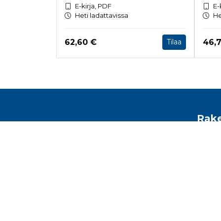
E-kirja, PDF
E-
Heti ladattavissa
He
Hinta nyt
Hint
62,60 €
46,
Tilaa
Tuoteluettelon loppu
Rake
Toimis
Malmin
Helsin
kirjam
www.r