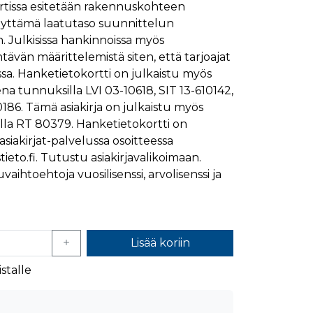
rtissa esitetään rakennuskohteen
ymisaika
Kuvaus
ellyttämä laatutaso suunnittelun
1 kuukausi
. Julkisissa hankinnoissa myös
tävän määrittelemistä siten, että tarjoajat
1 kuukausi
ttää kävijän mieltymysten perusteella.
sa. Hanketietokortti on julkaistu myös
1 kuukausi
aiselle käydylle sivulle, ja sitä käytetään sivun
eena tunnuksilla LVI 03-10618, SIT 13-610142,
päivä
186. Tämä asiakirja on julkaistu myös
glen yleisimmin käytettyyn analytiikkapalveluun.
kastunnukseksi. Se sisältyy kuhunkin sivuston
ivuston vierailijan selain evästeitä.
a RT 80379. Hanketietokortti on
en analyysiraporteille.
siakirjat-palvelussa osoitteessa
ttää verkkosivustoa, sekä kaikista mainoksista, jotka
ieto.fi. Tutustu asiakirjavalikoimaan.
aihtoehtoja vuosilisenssi, arvolisenssi ja
aalisen median kautta.
ivuston moitteettoman toiminnan.
Lisää koriin
nasta, jonka loppukäyttäjä on saattanut nähdä
stalle
uraamiseen.
ttää verkkosivustoa, sekä kaikista mainoksista, jotka