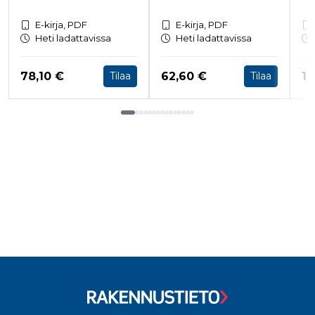
E-kirja, PDF
E-kirja, PDF
Heti ladattavissa
Heti ladattavissa
Hinta nyt
Hinta nyt
Hi
78,10 €
62,60 €
10
Tilaa
Tilaa
Tuoteluettelon loppu