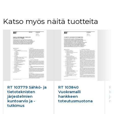
Katso myös näitä tuotteita
Tuoteluettelon alku
RT 103779 Sähkö- ja
RT 103840
RT
tietoteknisten
Vuokramalli
In
järjestelmien
hankkeen
jä
kuntoarvio ja -
toteutusmuotona
ma
tutkimus