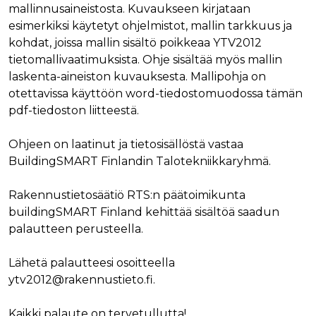
verkkosivus
mallinnusaineistosta. Kuvaukseen kirjataan
käytetään
vierailijan s
yksilöimään 
evästeitä.
esimerkiksi käytetyt ohjelmistot, mallin tarkkuus ja
yksilöimällä
satunnaisest
kohdat, joissa mallin sisältö poikkeaa YTV2012
IDE
1 vuosi
Tämän eväs
Google LLC
numero
on asettanu
.doubleclick.net
tietomallivaatimuksista. Ohje sisältää myös mallin
asiakastunnu
Doubleclick,
Se sisältyy 
antaa tietoja
laskenta-aineiston kuvauksesta. Mallipohja on
sivuston
miten
sivupyyntöön
loppukäyttä
otettavissa käyttöön word-tiedostomuodossa tämän
käytetään vie
käyttää
istunto- ja
pdf-tiedoston liitteestä.
verkkosivus
kampanjatie
sekä kaikist
laskemiseen
mainoksista
sivustojen
jotka
Ohjeen on laatinut ja tietosisällöstä vastaa
analyysirapor
loppukäyttä
BuildingSMART Finlandin Talotekniikkaryhmä.
saattanut n
ennen viera
mainitussa
verkkosivus
Rakennustietosäätiö RTS:n päätoimikunta
buildingSMART Finland kehittää sisältöä saadun
bcookie
1 vuosi
Tämä on
Microsoft Corporation
Microsoft M
.linkedin.com
palautteen perusteella.
ensimmäis
osapuolen 
verkkosivus
jakamiseen
Lähetä palautteesi osoitteella
sosiaalisen
ytv2012@rakennustieto.fi.
median kaut
lidc
1 päivä
Tämä on
Microsoft Corporation
Microsoft M
.linkedin.com
Kaikki palaute on tervetullutta!