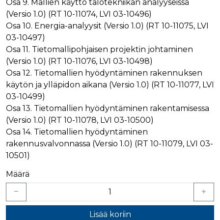
Osa 9. Mallien käyttö talotekniikan analyyseissä
_gcl_au
3 kuukautta
Tämän eväs
Google LLC
on asettanu
.rakennustietokauppa.fi
(Versio 1.0) (RT 10-11074, LVI 03-10496)
Doubleclick,
Osa 10. Energia-analyysit (Versio 1.0) (RT 10-11075, LVI
antaa tietoja
miten
03-10497)
loppukäyttä
käyttää
Osa 11. Tietomallipohjaisen projektin johtaminen
verkkosivus
sekä kaikist
(Versio 1.0) (RT 10-11076, LVI 03-10498)
mainoksista
Osa 12. Tietomallien hyödyntäminen rakennuksen
jotka
loppukäyttä
käytön ja ylläpidon aikana (Versio 1.0) (RT 10-11077, LVI
saattanut n
ennen viera
03-10499)
mainitussa
Osa 13. Tietomallien hyödyntäminen rakentamisessa
verkkosivus
(Versio 1.0) (RT 10-11078, LVI 03-10500)
_fbp
3 kuukautta
Facebook kä
Meta Platform Inc.
toimittama
.rakennustietokauppa.fi
Osa 14. Tietomallien hyödyntäminen
useita
mainostuott
rakennusvalvonnassa (Versio 1.0) (RT 10-11079, LVI 03-
kuten
10501)
reaaliaikaisi
tarjouksia
kolmansien
Määrä
osapuolien
mainostajilt
Lisää koriin