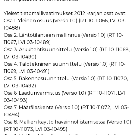
ensimmäis
osapuolen
eväste, joka
Yleiset tietomallivaatimukset 2012 -sarjan osat ovat:
varmistaa 
verkkosivus
Osa 1. Yleinen osuus (Versio 1.0) (RT 10-11066, LVI 03-
moitteetto
toiminnan.
10488)
Osa 2. Lähtötilanteen mallinnus (Versio 1.0) (RT 10-
personalization_id
1 vuosi 1
Tämä eväst
Twitter Inc.
kuukausi
välittää tiet
.twitter.com
11067, LVI 03-10489)
siitä, miten
loppukäyttä
Osa 3. Arkkitehtisuunnittelu (Versio 1.0) (RT 10-11068,
käyttää
LVI 03-10490)
verkkosivus
sekä
Osa 4. Talotekninen suunnittelu (Versio 1.0) (RT 10-
mainonnast
jonka
11069, LVI 03-10491)
loppukäyttä
Osa 5. Rakennesuunnittelu (Versio 1.0) (RT 10-11070,
saattanut n
ennen maini
LVI 03-10492)
verkkosivus
vierailua.
Osa 6. Laadunvarmistus (Versio 1.0) (RT 10-11071, LVI
bscookie
1 vuosi
Sosiaalisen
03-10493)
LinkedIn Corporation
verkostoit
.www.linkedin.com
Osa 7. Määrälaskenta (Versio 1.0) (RT 10-11072, LVI 03-
palvelu Lin
käyttää
10494)
sulautettuj
palvelujen
Osa 8. Mallien käyttö havainnollistamisessa (Versio 1.0)
käytön
(RT 10-11073, LVI 03-10495)
seuraamise