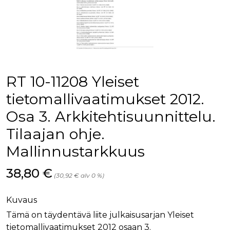
palv
www.rakennustietokauppa.fi
eväs
vier
suo
mui
vält
Cook
evä
toim
RT 10-11208 Yleiset
KVSESSION
www.rakennustietokauppa.fi
Istunto
AnalyticsSyncHistory
1 kuukausi
Käyt
LinkedIn Corporation
tietomallivaatimukset 2012.
tall
.linkedin.com
ajan
Osa 3. Arkkitehtisuunnittelu.
synk
lms_
Tilaajan ohje.
evä
tapa
maid
Mallinnustarkkuus
li_gc
6 kuukautta
Käy
LinkedIn Corporation
asia
.linkedin.com
Hinta nyt
38,80 €
suo
(30,92 € alv 0 %)
eväs
ei-v
tark
Kuvaus
tall
Tämä on täydentävä liite julkaisusarjan Yleiset
tietomallivaatimukset 2012 osaan 3.