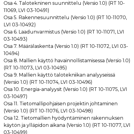
ensimmäis
Osa 4. Talotekninen suunnittelu (Versio 1.0) (RT 10-
osapuolen
11069, LVI 03-10491)
eväste, joka
varmistaa 
Osa 5. Rakennesuunnittelu (Versio 1.0) (RT 10-11070,
verkkosivus
moitteetto
LVI 03-10492)
toiminnan.
Osa 6. Laadunvarmistus (Versio 1.0) (RT 10-11071, LVI
personalization_id
1 vuosi 1
Tämä eväst
Twitter Inc.
03-10493)
kuukausi
välittää tiet
.twitter.com
siitä, miten
Osa 7. Määrälaskenta (Versio 1.0) (RT 10-11072, LVI 03-
loppukäyttä
käyttää
10494)
verkkosivus
Osa 8. Mallien käyttö havainnollistamisessa (Versio 1.0)
sekä
mainonnast
(RT 10-11073, LVI 03-10495)
jonka
loppukäyttä
Osa 9. Mallien käyttö talotekniikan analyyseissä
saattanut n
(Versio 1.0) (RT 10-11074, LVI 03-10496)
ennen maini
verkkosivus
Osa 10. Energia-analyysit (Versio 1.0) (RT 10-11075, LVI
vierailua.
03-10497)
bscookie
1 vuosi
Sosiaalisen
LinkedIn Corporation
verkostoit
Osa 11. Tietomallipohjaisen projektin johtaminen
.www.linkedin.com
palvelu Lin
(Versio 1.0) (RT 10-11076, LVI 03-10498)
käyttää
sulautettuj
Osa 12. Tietomallien hyödyntäminen rakennuksen
palvelujen
käytön
käytön ja ylläpidon aikana (Versio 1.0) (RT 10-11077, LVI
seuraamise
03-10499)