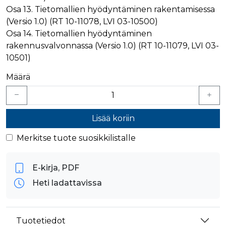
_gcl_au
3 kuukautta
Tämän eväs
Google LLC
Osa 13. Tietomallien hyödyntäminen rakentamisessa
on asettanu
.rakennustietokauppa.fi
Doubleclick,
(Versio 1.0) (RT 10-11078, LVI 03-10500)
antaa tietoja
Osa 14. Tietomallien hyödyntäminen
miten
loppukäyttä
rakennusvalvonnassa (Versio 1.0) (RT 10-11079, LVI 03-
käyttää
verkkosivus
10501)
sekä kaikist
mainoksista
jotka
Määrä
loppukäyttä
saattanut n
ennen viera
mainitussa
verkkosivus
Lisää koriin
_fbp
3 kuukautta
Facebook kä
Meta Platform Inc.
toimittama
.rakennustietokauppa.fi
Merkitse tuote suosikkilistalle
useita
mainostuott
kuten
reaaliaikaisi
E-kirja, PDF
tarjouksia
kolmansien
osapuolien
Heti ladattavissa
mainostajilt
Tuotetiedot