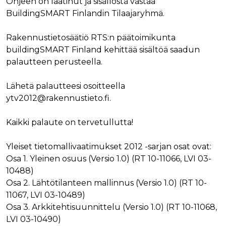
Ohjeen on laatinut ja sisällöstä vastaa
verkkosivus
käytetään
vierailijan s
BuildingSMART Finlandin Tilaajaryhmä.
yksilöimään 
evästeitä.
yksilöimällä
satunnaisest
IDE
1 vuosi
Tämän eväs
Google LLC
numero
Rakennustietosäätiö RTS:n päätoimikunta
on asettanu
.doubleclick.net
asiakastunnu
Doubleclick,
buildingSMART Finland kehittää sisältöä saadun
Se sisältyy 
antaa tietoja
sivuston
miten
palautteen perusteella.
sivupyyntöön
loppukäyttä
käytetään vie
käyttää
istunto- ja
verkkosivus
kampanjatie
Lähetä palautteesi osoitteella
sekä kaikist
laskemiseen
mainoksista
ytv2012@rakennustieto.fi.
sivustojen
jotka
analyysirapor
loppukäyttä
saattanut n
Kaikki palaute on tervetullutta!
ennen viera
mainitussa
verkkosivus
Yleiset tietomallivaatimukset 2012 -sarjan osat ovat:
bcookie
1 vuosi
Tämä on
Microsoft Corporation
Osa 1. Yleinen osuus (Versio 1.0) (RT 10-11066, LVI 03-
Microsoft M
.linkedin.com
ensimmäis
10488)
osapuolen 
verkkosivus
Osa 2. Lähtötilanteen mallinnus (Versio 1.0) (RT 10-
jakamiseen
sosiaalisen
11067, LVI 03-10489)
median kaut
Osa 3. Arkkitehtisuunnittelu (Versio 1.0) (RT 10-11068,
lidc
1 päivä
Tämä on
Microsoft Corporation
LVI 03-10490)
Microsoft M
.linkedin.com