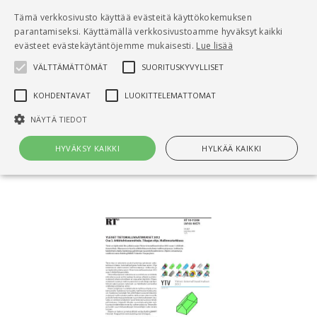
Pääsisältö
Tämä verkkosivusto käyttää evästeitä käyttökokemuksen
0
parantamiseksi. Käyttämällä verkkosivustoamme hyväksyt kaikki
tuo
evästeet evästekäytäntöjemme mukaisesti.
Lue lisää
VÄLTTÄMÄTTÖMÄT
SUORITUSKYVYLLISET
Hae
KOHDENTAVAT
LUOKITTELEMATTOMAT
Etusivu
NÄYTÄ TIEDOT
RT 10-11208 Yleiset tietomallivaatimukset 2012.
Osa 3. Arkkitehtisuunnittelu. Tilaajan ohje.
HYVÄKSY KAIKKI
HYLKÄÄ KAIKKI
Mallinnustarkkuus
Välttämättömät
Suorituskyvylliset
Kohdentavat
Luokittelemattomat
Välttämättömät evästeet mahdollistavat verkkosivuston
perustoiminnot, kuten käyttäjän kirjautumisen ja tilinhallinnan. Sivustoa
ei voida käyttää oikein ilman Välttämättömiä evästeitä.
Nimi
Provider / Verkkotunnus
Päättymisaika
Kuv
CookieScriptConsent
1 kuukausi
Cook
CookieScript