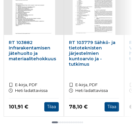
RT 103882
RT 103779 Sähkö- ja
RT
Infrarakentamisen
tietoteknisten
Vu
jätehuolto ja
järjestelmien
h
materiaalitehokkuus
kuntoarvio ja -
to
tutkimus
E-kirja, PDF
E-kirja, PDF
Heti ladattavissa
Heti ladattavissa
Hinta nyt
Hinta nyt
Hi
101,91 €
78,10 €
62
Tilaa
Tilaa
Tuoteluettelon loppu