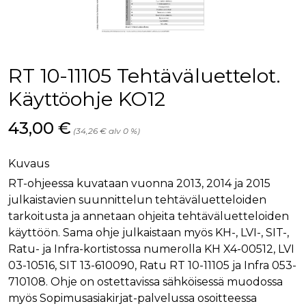
palv
www.rakennustietokauppa.fi
eväs
vier
suo
mui
vält
Cook
RT 10-11105 Tehtäväluettelot.
evä
toim
Käyttöohje KO12
KVSESSION
www.rakennustietokauppa.fi
Istunto
Hinta nyt
43,00 €
AnalyticsSyncHistory
1 kuukausi
Käyt
LinkedIn Corporation
(34,26 € alv 0 %)
tall
.linkedin.com
ajan
synk
lms_
Kuvaus
evä
tapa
RT-ohjeessa kuvataan vuonna 2013, 2014 ja 2015
maid
julkaistavien suunnittelun tehtäväluetteloiden
li_gc
6 kuukautta
Käy
LinkedIn Corporation
tarkoitusta ja annetaan ohjeita tehtäväluetteloiden
asia
.linkedin.com
suo
käyttöön. Sama ohje julkaistaan myös KH-, LVI-, SIT-,
eväs
Ratu- ja Infra-kortistossa numerolla KH X4-00512, LVI
ei-v
tark
03-10516, SIT 13-610090, Ratu RT 10-11105 ja Infra 053-
tall
710108. Ohje on ostettavissa sähköisessä muodossa
myös Sopimusasiakirjat-palvelussa osoitteessa