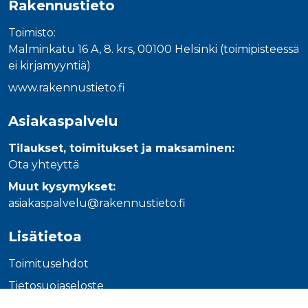
Rakennustieto
_gcl_au
3 kuukautta
Tämän eväs
Google LLC
on asettanu
.rakennustietokauppa.fi
Doubleclick,
Toimisto:
antaa tietoja
miten
Malminkatu 16 A, 8. krs, 00100 Helsinki (toimipisteessä
loppukäyttä
käyttää
ei kirjamyyntiä)
verkkosivus
sekä kaikist
www.rakennustieto.fi
mainoksista
jotka
loppukäyttä
Asiakaspalvelu
saattanut n
ennen viera
mainitussa
Tilaukset, toimitukset ja maksaminen:
verkkosivus
Ota yhteyttä
_fbp
3 kuukautta
Facebook kä
Meta Platform Inc.
toimittama
.rakennustietokauppa.fi
Muut kysymykset:
useita
mainostuott
asiakaspalvelu@rakennustieto.fi
kuten
reaaliaikaisi
tarjouksia
Lisätietoa
kolmansien
osapuolien
mainostajilt
Toimitusehdot
Tietosuojaseloste
Ohjeet