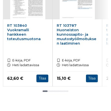
RT 103840
RT 103787
RT
Vuokramalli
Huoneiston
tu
hankkeen
kunnossapito- ja
sä
toteutusmuotona
muutostyöilmoitukse
pe
n laatiminen
la
E-kirja, PDF
E-kirja, PDF
Heti ladattavissa
Heti ladattavissa
Hinta nyt
Hinta nyt
Hi
62,60 €
15,10 €
23
Tilaa
Tilaa
Tuoteluettelon loppu