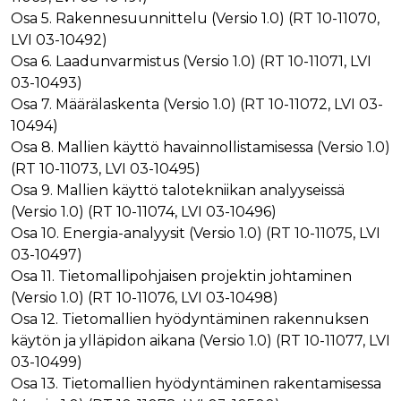
ensimmäis
Osa 5. Rakennesuunnittelu (Versio 1.0) (RT 10-11070,
osapuolen
eväste, joka
LVI 03-10492)
varmistaa 
verkkosivus
Osa 6. Laadunvarmistus (Versio 1.0) (RT 10-11071, LVI
moitteetto
toiminnan.
03-10493)
Osa 7. Määrälaskenta (Versio 1.0) (RT 10-11072, LVI 03-
personalization_id
1 vuosi 1
Tämä eväst
Twitter Inc.
kuukausi
välittää tiet
.twitter.com
10494)
siitä, miten
loppukäyttä
Osa 8. Mallien käyttö havainnollistamisessa (Versio 1.0)
käyttää
(RT 10-11073, LVI 03-10495)
verkkosivus
sekä
Osa 9. Mallien käyttö talotekniikan analyyseissä
mainonnast
jonka
(Versio 1.0) (RT 10-11074, LVI 03-10496)
loppukäyttä
Osa 10. Energia-analyysit (Versio 1.0) (RT 10-11075, LVI
saattanut n
ennen maini
03-10497)
verkkosivus
vierailua.
Osa 11. Tietomallipohjaisen projektin johtaminen
bscookie
1 vuosi
Sosiaalisen
(Versio 1.0) (RT 10-11076, LVI 03-10498)
LinkedIn Corporation
verkostoit
.www.linkedin.com
Osa 12. Tietomallien hyödyntäminen rakennuksen
palvelu Lin
käyttää
käytön ja ylläpidon aikana (Versio 1.0) (RT 10-11077, LVI
sulautettuj
palvelujen
03-10499)
käytön
Osa 13. Tietomallien hyödyntäminen rakentamisessa
seuraamise