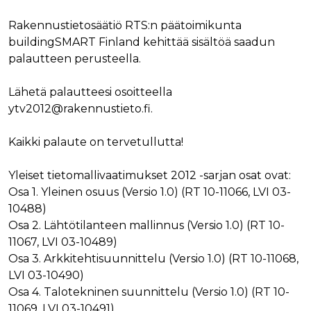
verkkosivus
käytetään
vierailijan s
yksilöimään 
evästeitä.
Rakennustietosäätiö RTS:n päätoimikunta
yksilöimällä
satunnaisest
buildingSMART Finland kehittää sisältöä saadun
IDE
1 vuosi
Tämän eväs
Google LLC
numero
on asettanu
.doubleclick.net
palautteen perusteella.
asiakastunnu
Doubleclick,
Se sisältyy 
antaa tietoja
sivuston
miten
sivupyyntöön
loppukäyttä
Lähetä palautteesi osoitteella
käytetään vie
käyttää
istunto- ja
ytv2012@rakennustieto.fi.
verkkosivus
kampanjatie
sekä kaikist
laskemiseen
mainoksista
sivustojen
jotka
Kaikki palaute on tervetullutta!
analyysirapor
loppukäyttä
saattanut n
ennen viera
Yleiset tietomallivaatimukset 2012 -sarjan osat ovat:
mainitussa
verkkosivus
Osa 1. Yleinen osuus (Versio 1.0) (RT 10-11066, LVI 03-
10488)
bcookie
1 vuosi
Tämä on
Microsoft Corporation
Microsoft M
.linkedin.com
Osa 2. Lähtötilanteen mallinnus (Versio 1.0) (RT 10-
ensimmäis
osapuolen 
11067, LVI 03-10489)
verkkosivus
jakamiseen
Osa 3. Arkkitehtisuunnittelu (Versio 1.0) (RT 10-11068,
sosiaalisen
LVI 03-10490)
median kaut
Osa 4. Talotekninen suunnittelu (Versio 1.0) (RT 10-
lidc
1 päivä
Tämä on
Microsoft Corporation
Microsoft M
.linkedin.com
11069, LVI 03-10491)