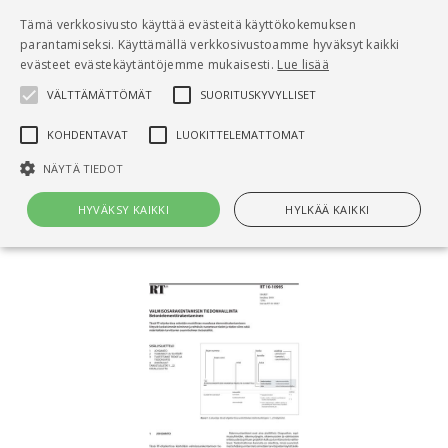
Pääsisältö
Tämä verkkosivusto käyttää evästeitä käyttökokemuksen
0
parantamiseksi. Käyttämällä verkkosivustoamme hyväksyt kaikki
tuo
evästeet evästekäytäntöjemme mukaisesti.
Lue lisää
VÄLTTÄMÄTTÖMÄT
SUORITUSKYVYLLISET
Hae
KOHDENTAVAT
LUOKITTELEMATTOMAT
Etusivu
NÄYTÄ TIEDOT
RT 10-10995 Valmisosarakentamisen
tiedonhallinta. Betonielementtirakentaminen
HYVÄKSY KAIKKI
HYLKÄÄ KAIKKI
Välttämättömät
Suorituskyvylliset
Kohdentavat
Luokittelemattomat
Välttämättömät evästeet mahdollistavat verkkosivuston
perustoiminnot, kuten käyttäjän kirjautumisen ja tilinhallinnan. Sivustoa
ei voida käyttää oikein ilman Välttämättömiä evästeitä.
Nimi
Provider / Verkkotunnus
Päättymisaika
Kuv
CookieScriptConsent
1 kuukausi
Cook
CookieScript