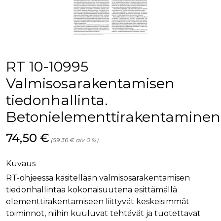
palv
www.rakennustietokauppa.fi
eväs
vier
suo
mui
vält
Cook
evä
toim
RT 10-10995
KVSESSION
www.rakennustietokauppa.fi
Istunto
Valmisosarakentamisen
AnalyticsSyncHistory
1 kuukausi
Käyt
LinkedIn Corporation
tiedonhallinta.
tall
.linkedin.com
ajan
synk
Betonielementtirakentaminen
lms_
evä
tapa
Hinta nyt
74,50 €
maid
(59,36 € alv 0 %)
li_gc
6 kuukautta
Käy
LinkedIn Corporation
asia
.linkedin.com
Kuvaus
suo
eväs
RT-ohjeessa käsitellään valmisosarakentamisen
ei-v
tark
tiedonhallintaa kokonaisuutena esittämällä
tall
elementtirakentamiseen liittyvät keskeisimmät
toiminnot, niihin kuuluvat tehtävät ja tuotettavat