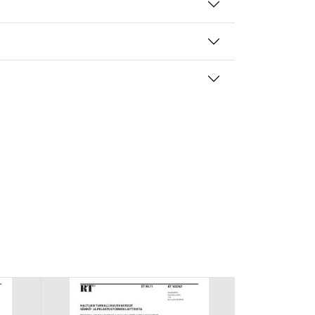
mansien osapuolien mainostajilta