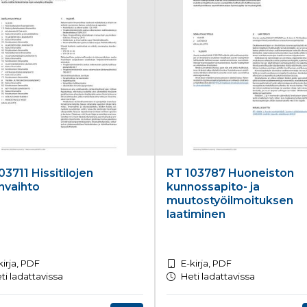
03711 Hissitilojen
RT 103787 Huoneiston
nvaihto
kunnossapito- ja
muutostyöilmoituksen
laatiminen
kirja, PDF
E-kirja, PDF
ti ladattavissa
Heti ladattavissa