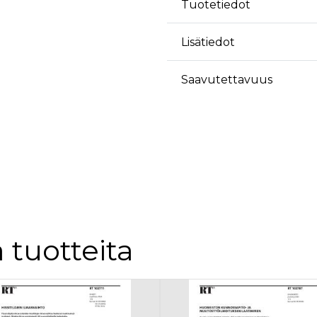
äyttäjä on saattanut nähdä ennen vierailua mainitussa verkkosivustossa.
Tuotetiedot
ok käyttää toimittamaan useita mainostuotteita, kuten reaaliaikaisia tarjouksia kol
Lisätiedot
Saavutettavuus
 tuotteita