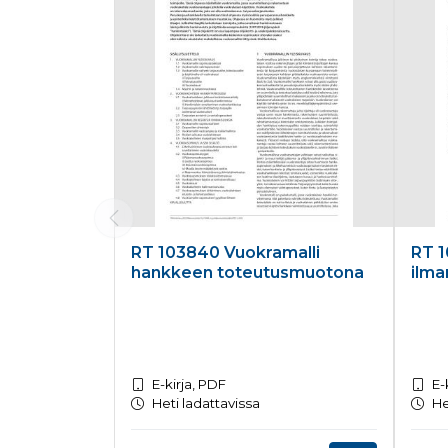
RT 103840 Vuokramalli
RT 1
hankkeen toteutusmuotona
ilma
E-kirja, PDF
E-
Heti ladattavissa
He