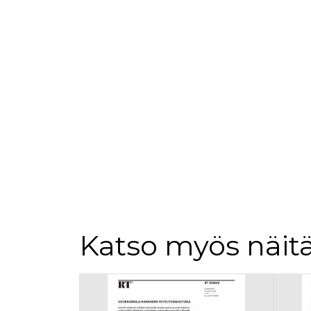
loppuk
.rakennustietokauppa.fi
_fbp
3 kuukautta
Facebo
Meta Platform Inc.
.rakennustietokauppa.fi
Katso myös näitä
Tuoteluettelon alku