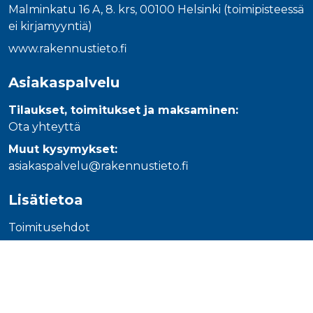
_gcl_au
3 kuukautta
Tämän eväs
Google LLC
Malminkatu 16 A, 8. krs, 00100 Helsinki (toimipisteessä
on asettanu
.rakennustietokauppa.fi
ei kirjamyyntiä)
Doubleclick,
antaa tietoja
miten
www.rakennustieto.fi
loppukäyttä
käyttää
verkkosivus
Asiakaspalvelu
sekä kaikist
mainoksista
jotka
Tilaukset, toimitukset ja maksaminen:
loppukäyttä
saattanut n
Ota yhteyttä
ennen viera
mainitussa
Muut kysymykset:
verkkosivus
asiakaspalvelu@rakennustieto.fi
_fbp
3 kuukautta
Facebook kä
Meta Platform Inc.
toimittama
.rakennustietokauppa.fi
useita
Lisätietoa
mainostuott
kuten
reaaliaikaisi
Toimitusehdot
tarjouksia
kolmansien
Tietosuojaseloste
osapuolien
mainostajilt
Ohjeet
Saavutettavuusseloste