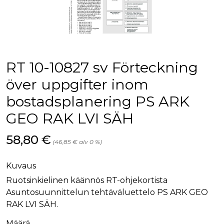
palv
www.rakennustietokauppa.fi
eväs
vier
suo
mui
vält
Cook
evä
toim
RT 10-10827 sv Förteckning
KVSESSION
www.rakennustietokauppa.fi
Istunto
över uppgifter inom
AnalyticsSyncHistory
1 kuukausi
Käyt
LinkedIn Corporation
bostadsplanering PS ARK
tall
.linkedin.com
ajan
synk
GEO RAK LVI SÄH
lms_
evä
tapa
Hinta nyt
58,80 €
maid
(46,85 € alv 0 %)
li_gc
6 kuukautta
Käy
LinkedIn Corporation
asia
.linkedin.com
Kuvaus
suo
eväs
Ruotsinkielinen käännös RT-ohjekortista
ei-v
tark
Asuntosuunnittelun tehtäväluettelo PS ARK GEO
tall
RAK LVI SÄH.
Määrä