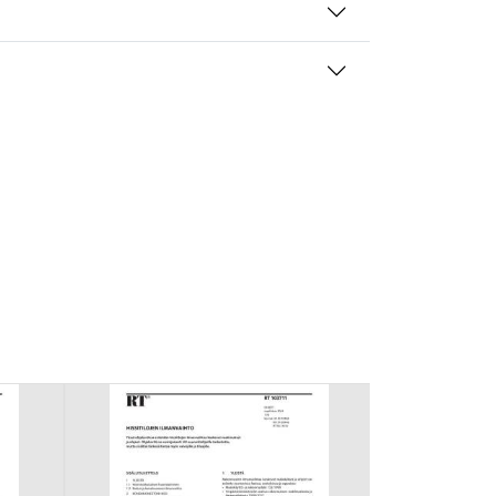
mansien osapuolien mainostajilta