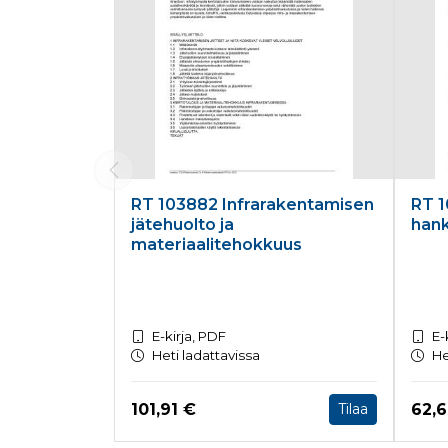
RT 103882 Infrarakentamisen
RT 1
jätehuolto ja
han
materiaalitehokkuus
E-kirja, PDF
E-
Heti ladattavissa
He
Hinta nyt
Hint
101,91 €
62,
Tilaa