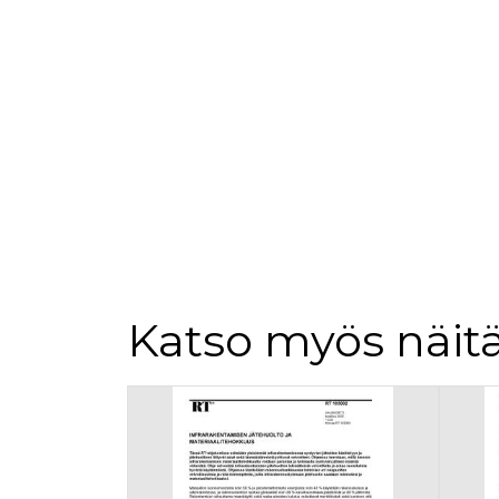
loppuk
.rakennustietokauppa.fi
_fbp
3 kuukautta
Facebo
Meta Platform Inc.
.rakennustietokauppa.fi
Katso myös näitä
Tuoteluettelon alku