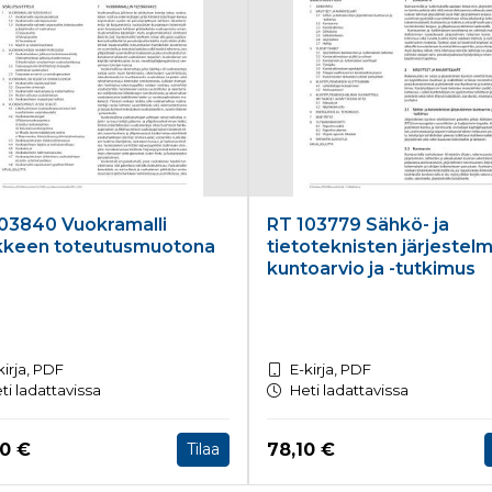
03840 Vuokramalli
RT 103779 Sähkö- ja
kkeen toteutusmuotona
tietoteknisten järjestel
kuntoarvio ja -tutkimus
kirja, PDF
E-kirja, PDF
ti ladattavissa
Heti ladattavissa
a nyt
Hinta nyt
60 €
78,10 €
Tilaa