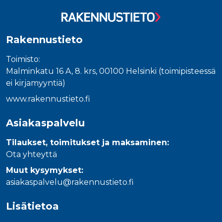
_gcl_au
3 kuukautta
Tämän eväs
Google LLC
on asettanu
.rakennustietokauppa.fi
Doubleclick,
antaa tietoja
miten
Rakennustieto
loppukäyttä
käyttää
verkkosivus
Toimisto:
sekä kaikist
mainoksista
Malminkatu 16 A, 8. krs, 00100 Helsinki (toimipisteessä
jotka
loppukäyttä
ei kirjamyyntiä)
saattanut n
ennen viera
www.rakennustieto.fi
mainitussa
verkkosivus
Asiakaspalvelu
_fbp
3 kuukautta
Facebook kä
Meta Platform Inc.
toimittama
.rakennustietokauppa.fi
useita
Tilaukset, toimitukset ja maksaminen:
mainostuott
kuten
Ota yhteyttä
reaaliaikaisi
tarjouksia
Muut kysymykset:
kolmansien
osapuolien
asiakaspalvelu@rakennustieto.fi
mainostajilt
Lisätietoa