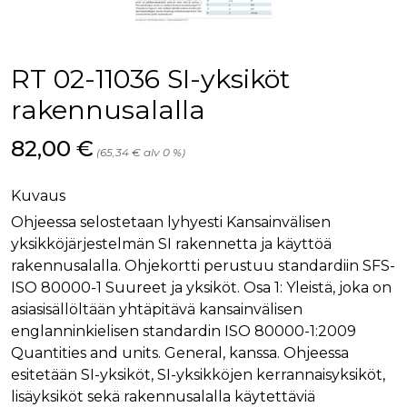
palv
www.rakennustietokauppa.fi
eväs
vier
suo
mui
RT 02-11036 SI-yksiköt
vält
Cook
evä
rakennusalalla
toim
KVSESSION
www.rakennustietokauppa.fi
Istunto
Hinta nyt
82,00 €
(65,34 € alv 0 %)
AnalyticsSyncHistory
1 kuukausi
Käyt
LinkedIn Corporation
tall
.linkedin.com
ajan
Kuvaus
synk
lms_
Ohjeessa selostetaan lyhyesti Kansainvälisen
evä
tapa
yksikköjärjestelmän SI rakennetta ja käyttöä
maid
rakennusalalla. Ohjekortti perustuu standardiin SFS-
li_gc
6 kuukautta
Käy
LinkedIn Corporation
ISO 80000-1 Suureet ja yksiköt. Osa 1: Yleistä, joka on
asia
.linkedin.com
suo
asiasisällöltään yhtäpitävä kansainvälisen
eväs
englanninkielisen standardin ISO 80000-1:2009
ei-v
tark
Quantities and units. General, kanssa. Ohjeessa
tall
esitetään SI-yksiköt, SI-yksikköjen kerrannaisyksiköt,
lisäyksiköt sekä rakennusalalla käytettäviä