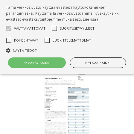
Pääsisältö
Tämä verkkosivusto käyttää evästeitä käyttökokemuksen
0
parantamiseksi. Käyttämällä verkkosivustoamme hyväksyt kaikki
tuo
evästeet evästekäytäntöjemme mukaisesti.
Lue lisää
VÄLTTÄMÄTTÖMÄT
SUORITUSKYVYLLISET
Hae
KOHDENTAVAT
LUOKITTELEMATTOMAT
Etusivu
RT 02-11036 SI-yksiköt rakennusalalla
NÄYTÄ TIEDOT
HYVÄKSY KAIKKI
HYLKÄÄ KAIKKI
Välttämättömät
Suorituskyvylliset
Kohdentavat
Luokittelemattomat
Välttämättömät evästeet mahdollistavat verkkosivuston
perustoiminnot, kuten käyttäjän kirjautumisen ja tilinhallinnan. Sivustoa
ei voida käyttää oikein ilman Välttämättömiä evästeitä.
Nimi
Provider / Verkkotunnus
Päättymisaika
Kuv
CookieScriptConsent
1 kuukausi
Cook
CookieScript