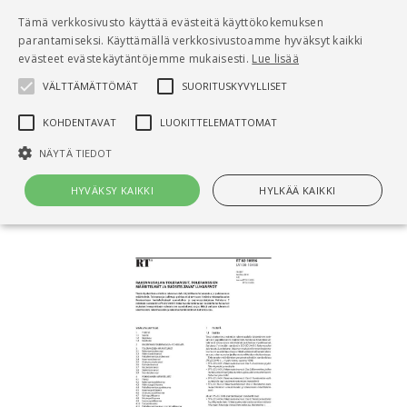
Pääsisältö
Tämä verkkosivusto käyttää evästeitä käyttökokemuksen
0
parantamiseksi. Käyttämällä verkkosivustoamme hyväksyt kaikki
tuo
evästeet evästekäytäntöjemme mukaisesti.
Lue lisää
VÄLTTÄMÄTTÖMÄT
SUORITUSKYVYLLISET
Hae
KOHDENTAVAT
LUOKITTELEMATTOMAT
Etusivu
NÄYTÄ TIEDOT
RT 02-10996 Rakennusalan toleranssit,
toleranssien määritelmät ja suositeltavat lukuarvot
HYVÄKSY KAIKKI
HYLKÄÄ KAIKKI
Välttämättömät
Suorituskyvylliset
Kohdentavat
Luokittelemattomat
Välttämättömät evästeet mahdollistavat verkkosivuston
perustoiminnot, kuten käyttäjän kirjautumisen ja tilinhallinnan. Sivustoa
ei voida käyttää oikein ilman Välttämättömiä evästeitä.
Nimi
Provider / Verkkotunnus
Päättymisaika
Kuv
CookieScriptConsent
1 kuukausi
Cook
CookieScript