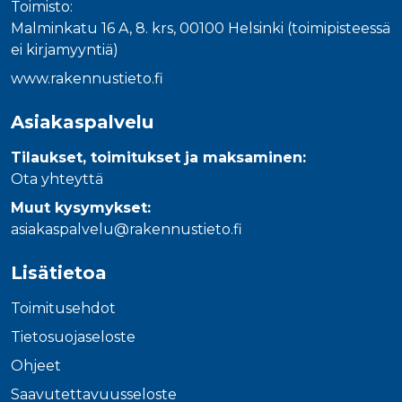
Toimisto:
Malminkatu 16 A, 8. krs, 00100 Helsinki (toimipisteessä
ei kirjamyyntiä)
www.rakennustieto.fi
Asiakaspalvelu
Tilaukset, toimitukset ja maksaminen:
Ota yhteyttä
Muut kysymykset:
asiakaspalvelu@rakennustieto.fi
Lisätietoa
Toimitusehdot
Tietosuojaseloste
Ohjeet
Saavutettavuusseloste