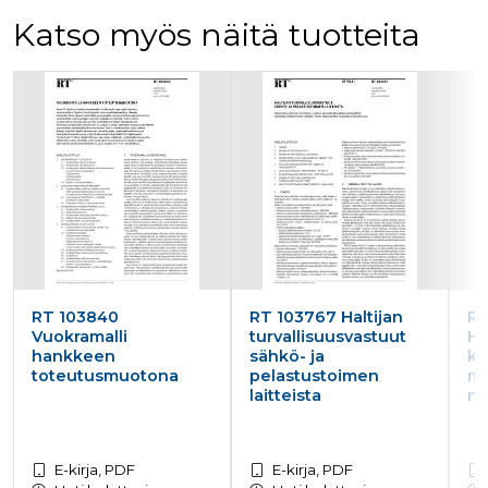
Katso myös näitä tuotteita
Tuoteluettelon alku
RT 103840
RT 103767 Haltijan
RT
Vuokramalli
turvallisuusvastuut
Hu
hankkeen
sähkö- ja
ku
toteutusmuotona
pelastustoimen
mu
laitteista
n 
E-kirja, PDF
E-kirja, PDF