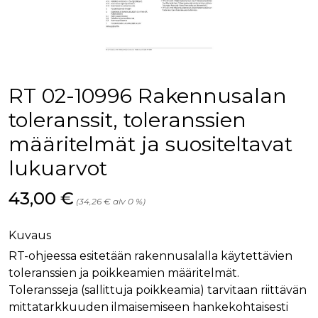
palv
www.rakennustietokauppa.fi
eväs
vier
suo
mui
vält
Cook
evä
toim
RT 02-10996 Rakennusalan
KVSESSION
www.rakennustietokauppa.fi
Istunto
toleranssit, toleranssien
AnalyticsSyncHistory
1 kuukausi
Käyt
LinkedIn Corporation
määritelmät ja suositeltavat
tall
.linkedin.com
ajan
synk
lukuarvot
lms_
evä
tapa
Hinta nyt
43,00 €
maid
(34,26 € alv 0 %)
li_gc
6 kuukautta
Käy
LinkedIn Corporation
asia
.linkedin.com
Kuvaus
suo
eväs
RT-ohjeessa esitetään rakennusalalla käytettävien
ei-v
tark
toleranssien ja poikkeamien määritelmät.
tall
Toleransseja (sallittuja poikkeamia) tarvitaan riittävän
mittatarkkuuden ilmaisemiseen hankekohtaisesti