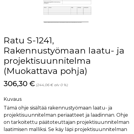
palv
www.rakennustietokauppa.fi
eväs
vier
suo
mui
vält
Cook
evä
toim
Ratu S-1241,
KVSESSION
www.rakennustietokauppa.fi
Istunto
Rakennustyömaan laatu- ja
AnalyticsSyncHistory
1 kuukausi
Käyt
LinkedIn Corporation
projektisuunnitelma
tall
.linkedin.com
ajan
synk
(Muokattava pohja)
lms_
evä
tapa
Hinta nyt
306,30 €
maid
(244,06 € alv 0 %)
li_gc
6 kuukautta
Käy
LinkedIn Corporation
asia
.linkedin.com
Kuvaus
suo
eväs
Tämä ohje sisältää rakennustyömaan laatu- ja
ei-v
tark
projektisuunnitelman periaatteet ja laadinnan. Ohje
tall
on tarkoitettu päätoteuttajan projektisuunnitelman
laatimisen malliksi. Se käy läpi projektisuunnitelman