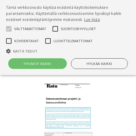
Pääsisältö
Tämä verkkosivusto käyttää evästeitä käyttökokemuksen
0
parantamiseksi. Käyttämällä verkkosivustoamme hyväksyt kaikki
tuo
evästeet evästekäytäntöjemme mukaisesti.
Lue lisää
VÄLTTÄMÄTTÖMÄT
SUORITUSKYVYLLISET
Hae
KOHDENTAVAT
LUOKITTELEMATTOMAT
Etusivu
NÄYTÄ TIEDOT
Ratu S-1241, Rakennustyömaan laatu- ja
projektisuunnitelma (Muokattava pohja)
HYVÄKSY KAIKKI
HYLKÄÄ KAIKKI
Välttämättömät
Suorituskyvylliset
Kohdentavat
Luokittelemattomat
Välttämättömät evästeet mahdollistavat verkkosivuston
perustoiminnot, kuten käyttäjän kirjautumisen ja tilinhallinnan. Sivustoa
ei voida käyttää oikein ilman Välttämättömiä evästeitä.
Nimi
Provider / Verkkotunnus
Päättymisaika
Kuv
CookieScriptConsent
1 kuukausi
Cook
CookieScript