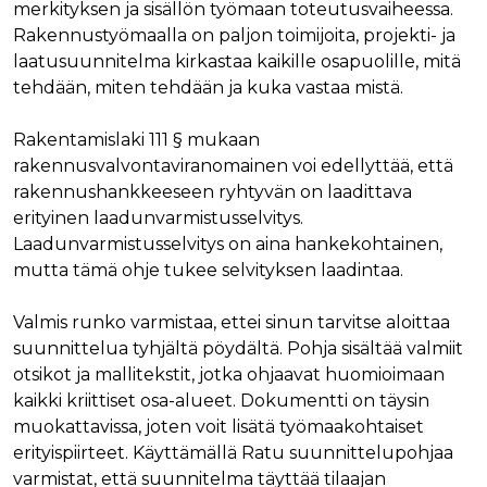
merkityksen ja sisällön työmaan toteutusvaiheessa.
Nimi
Provider / Verkkotunnus
Päättymisaika
Kuva
Rakennustyömaalla on paljon toimijoita, projekti- ja
Provider /
Nimi
Päättymisaika
Kuvaus
muc_ads
.t.co
1 vuosi 1
Verkkotunnus
laatusuunnitelma kirkastaa kaikille osapuolille, mitä
kuukausi
Provider /
Nimi
Päättymisaika
Kuvaus
tehdään, miten tehdään ja kuka vastaa mistä.
_ga_8B0EQ3GCCS
.rakennustietokauppa.fi
1 vuosi 1
Google Analy
Verkkotunnus
guest_id_marketing
.twitter.com
1 vuosi 1
kuukausi
käyttää tätä
kuukausi
evästettä is
UserMatchHistory
1 kuukausi
Tätä eväste
LinkedIn Corporation
tilan säilytt
Rakentamislaki 111 § mukaan
käytetään
.linkedin.com
guest_id_ads
.twitter.com
1 vuosi 1
kävijöiden
kuukausi
rakennusvalvontaviranomainen voi edellyttää, että
_ga_K6W62TRMZ3
.rakennustietokauppa.fi
1 vuosi 1
Tämän eväs
seuraamise
kuukausi
asettanut G
jotta osuva
rakennushankkeeseen ryhtyvän on laadittava
ln_or
www.rakennustietokauppa.fi
1 päivä
Analytics. Se
mainoksia
tallentaa ja p
voidaan näy
erityinen laadunvarmistusselvitys.
yksilöllisen 
kävijän
jokaiselle kä
Laadunvarmistusselvitys on aina hankekohtainen,
mieltymyst
sivulle, ja sit
perusteella.
mutta tämä ohje tukee selvityksen laadintaa.
käytetään si
katselujen
guest_id
1 vuosi 1
Twitter aset
Twitter Inc.
laskemiseen 
kuukausi
tämän eväs
.twitter.com
seuraamisee
Valmis runko varmistaa, ettei sinun tarvitse aloittaa
verkkosivus
kävijän
suunnittelua tyhjältä pöydältä. Pohja sisältää valmiit
_ga
1 vuosi 1
Tämä eväste
Google LLC
tunnistamis
kuukausi
liittyy Googl
.rakennustietokauppa.fi
ja seuraami
otsikot ja mallitekstit, jotka ohjaavat huomioimaan
Universal
Analyticsiin 
kaikki kriittiset osa-alueet. Dokumentti on täysin
test_cookie
15 minuuttia
DoubleClick
Google LLC
on merkittä
(jonka omis
.doubleclick.net
muokattavissa, joten voit lisätä työmaakohtaiset
päivitys Goo
Google) ase
yleisimmin
tämän eväs
erityispiirteet. Käyttämällä Ratu suunnittelupohjaa
käytettyyn
selvittääkse
analytiikkap
tukeeko
varmistat, että suunnitelma täyttää tilaajan
Tätä evästet