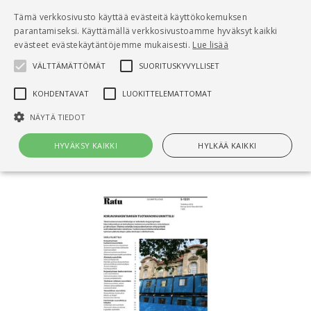
Pääsisältö
Tämä verkkosivusto käyttää evästeitä käyttökokemuksen
0
parantamiseksi. Käyttämällä verkkosivustoamme hyväksyt kaikki
tuo
evästeet evästekäytäntöjemme mukaisesti.
Lue lisää
VÄLTTÄMÄTTÖMÄT
SUORITUSKYVYLLISET
Hae
KOHDENTAVAT
LUOKITTELEMATTOMAT
Etusivu
NÄYTÄ TIEDOT
Ratu S-1231, Korjausrakentamisen
tuotannonsuunnittelu
HYVÄKSY KAIKKI
HYLKÄÄ KAIKKI
Välttämättömät
Suorituskyvylliset
Kohdentavat
Luokittelemattomat
Välttämättömät evästeet mahdollistavat verkkosivuston
perustoiminnot, kuten käyttäjän kirjautumisen ja tilinhallinnan. Sivustoa
ei voida käyttää oikein ilman Välttämättömiä evästeitä.
Nimi
Provider / Verkkotunnus
Päättymisaika
Kuv
CookieScriptConsent
1 kuukausi
Cook
CookieScript