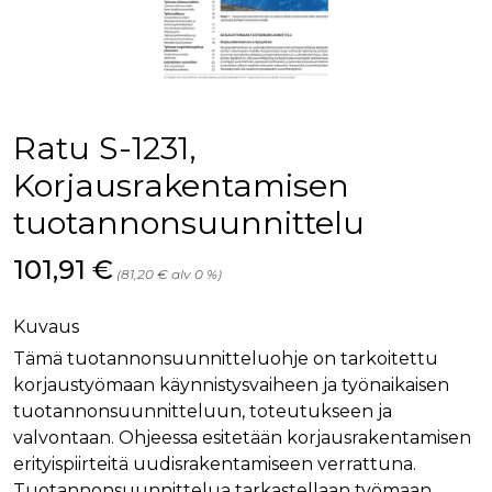
palv
www.rakennustietokauppa.fi
eväs
vier
suo
mui
vält
Cook
evä
toim
Ratu S-1231,
KVSESSION
www.rakennustietokauppa.fi
Istunto
Korjausrakentamisen
AnalyticsSyncHistory
1 kuukausi
Käyt
LinkedIn Corporation
tuotannonsuunnittelu
tall
.linkedin.com
ajan
synk
lms_
Hinta nyt
101,91 €
(81,20 € alv 0 %)
evä
tapa
maid
Kuvaus
li_gc
6 kuukautta
Käy
LinkedIn Corporation
asia
.linkedin.com
Tämä tuotannonsuunnitteluohje on tarkoitettu
suo
korjaustyömaan käynnistysvaiheen ja työnaikaisen
eväs
ei-v
tuotannonsuunnitteluun, toteutukseen ja
tark
tall
valvontaan. Ohjeessa esitetään korjausrakentamisen
erityispiirteitä uudisrakentamiseen verrattuna.
Tuotannonsuunnittelua tarkastellaan työmaan