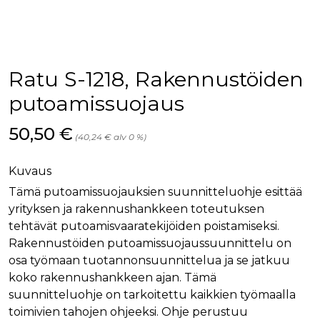
palv
www.rakennustietokauppa.fi
eväs
vier
suo
mui
vält
Cook
Ratu S-1218, Rakennustöiden
evä
toim
putoamissuojaus
KVSESSION
www.rakennustietokauppa.fi
Istunto
Hinta nyt
50,50 €
AnalyticsSyncHistory
1 kuukausi
Käyt
LinkedIn Corporation
(40,24 € alv 0 %)
tall
.linkedin.com
ajan
synk
lms_
Kuvaus
evä
tapa
Tämä putoamissuojauksien suunnitteluohje esittää
maid
yrityksen ja rakennushankkeen toteutuksen
li_gc
6 kuukautta
Käy
LinkedIn Corporation
tehtävät putoamisvaaratekijöiden poistamiseksi.
asia
.linkedin.com
suo
Rakennustöiden putoamissuojaussuunnittelu on
eväs
osa työmaan tuotannonsuunnittelua ja se jatkuu
ei-v
tark
koko rakennushankkeen ajan. Tämä
tall
suunnitteluohje on tarkoitettu kaikkien työmaalla
toimivien tahojen ohjeeksi. Ohje perustuu