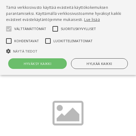
Pääsisältö
Tämä verkkosivusto käyttää evästeitä käyttökokemuksen
0
parantamiseksi. Käyttämällä verkkosivustoamme hyväksyt kaikki
tuo
evästeet evästekäytäntöjemme mukaisesti.
Lue lisää
VÄLTTÄMÄTTÖMÄT
SUORITUSKYVYLLISET
Hae
KOHDENTAVAT
LUOKITTELEMATTOMAT
Etusivu
NÄYTÄ TIEDOT
Ratu S-1218, Rakennustöiden putoamissuojaus
HYVÄKSY KAIKKI
HYLKÄÄ KAIKKI
Välttämättömät
Suorituskyvylliset
Kohdentavat
Luokittelemattomat
Välttämättömät evästeet mahdollistavat verkkosivuston
perustoiminnot, kuten käyttäjän kirjautumisen ja tilinhallinnan. Sivustoa
ei voida käyttää oikein ilman Välttämättömiä evästeitä.
Nimi
Provider / Verkkotunnus
Päättymisaika
Kuv
CookieScriptConsent
1 kuukausi
Cook
CookieScript