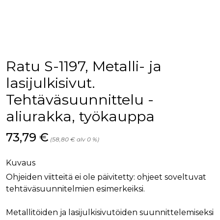
palv
www.rakennustietokauppa.fi
eväs
vier
suo
mui
vält
Cook
evä
toim
Ratu S-1197, Metalli- ja
KVSESSION
www.rakennustietokauppa.fi
Istunto
lasijulkisivut.
AnalyticsSyncHistory
1 kuukausi
Käyt
LinkedIn Corporation
Tehtäväsuunnittelu -
tall
.linkedin.com
ajan
synk
aliurakka, työkauppa
lms_
evä
tapa
Hinta nyt
73,79 €
maid
(58,80 € alv 0 %)
li_gc
6 kuukautta
Käy
LinkedIn Corporation
asia
.linkedin.com
Kuvaus
suo
eväs
Ohjeiden viitteitä ei ole päivitetty: ohjeet soveltuvat
ei-v
tark
tehtäväsuunnitelmien esimerkeiksi.
tall
Metallitöiden ja lasijulkisivutöiden suunnittelemiseksi