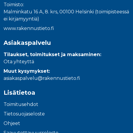
Toimisto:
Malminkatu 16 A, 8. krs, 00100 Helsinki (toimipisteessä
ei kirjamyyntiä)
www.rakennustieto.fi
Asiakaspalvelu
Tilaukset, toimitukset ja maksaminen:
Ota yhteyttä
Muut kysymykset:
asiakaspalvelu@rakennustieto.fi
Lisätietoa
Toimitusehdot
Tietosuojaseloste
Ohjeet
Saavutettavuusseloste