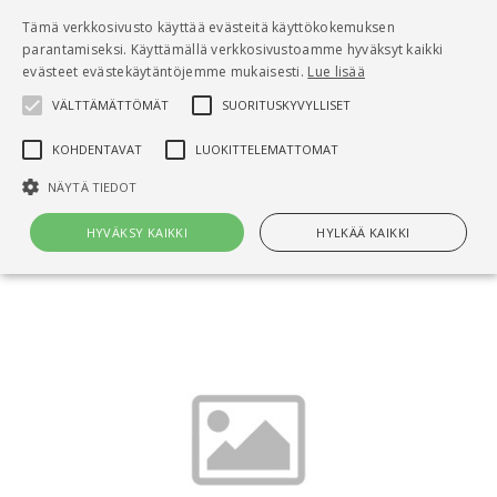
Pääsisältö
Tämä verkkosivusto käyttää evästeitä käyttökokemuksen
0
parantamiseksi. Käyttämällä verkkosivustoamme hyväksyt kaikki
tuo
evästeet evästekäytäntöjemme mukaisesti.
Lue lisää
VÄLTTÄMÄTTÖMÄT
SUORITUSKYVYLLISET
Hae
KOHDENTAVAT
LUOKITTELEMATTOMAT
Etusivu
NÄYTÄ TIEDOT
Ratu S-1197, Metalli- ja lasijulkisivut.
Tehtäväsuunnittelu - aliurakka, työkauppa
HYVÄKSY KAIKKI
HYLKÄÄ KAIKKI
Välttämättömät
Suorituskyvylliset
Kohdentavat
Luokittelemattomat
Välttämättömät evästeet mahdollistavat verkkosivuston
perustoiminnot, kuten käyttäjän kirjautumisen ja tilinhallinnan. Sivustoa
ei voida käyttää oikein ilman Välttämättömiä evästeitä.
Nimi
Provider / Verkkotunnus
Päättymisaika
Kuv
CookieScriptConsent
1 kuukausi
Cook
CookieScript