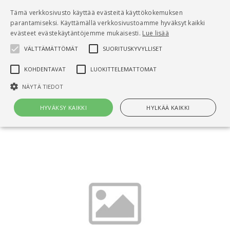
Pääsisältö
Tämä verkkosivusto käyttää evästeitä käyttökokemuksen
0
parantamiseksi. Käyttämällä verkkosivustoamme hyväksyt kaikki
tuo
evästeet evästekäytäntöjemme mukaisesti.
Lue lisää
VÄLTTÄMÄTTÖMÄT
SUORITUSKYVYLLISET
Hae
KOHDENTAVAT
LUOKITTELEMATTOMAT
Etusivu
NÄYTÄ TIEDOT
Ratu S-1195, Lattiatyöt. Tehtäväsuunnittelu -
aliurakka, työkauppa
HYVÄKSY KAIKKI
HYLKÄÄ KAIKKI
Välttämättömät
Suorituskyvylliset
Kohdentavat
Luokittelemattomat
Välttämättömät evästeet mahdollistavat verkkosivuston
perustoiminnot, kuten käyttäjän kirjautumisen ja tilinhallinnan. Sivustoa
ei voida käyttää oikein ilman Välttämättömiä evästeitä.
Nimi
Provider / Verkkotunnus
Päättymisaika
Kuv
CookieScriptConsent
1 kuukausi
Cook
CookieScript