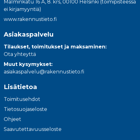
Malminkatu 16 A, 8. krs, 00100 Helsinki (toimipisteessä
ei kirjamyyntiä)
www.rakennustieto.fi
Asiakaspalvelu
Tilaukset, toimitukset ja maksaminen:
Ota yhteyttä
Muut kysymykset:
asiakaspalvelu@rakennustieto.fi
Lisätietoa
Toimitusehdot
Tietosuojaseloste
Ohjeet
Saavutettavuusseloste