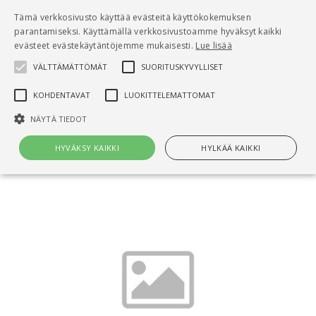
Pääsisältö
Tämä verkkosivusto käyttää evästeitä käyttökokemuksen
0
parantamiseksi. Käyttämällä verkkosivustoamme hyväksyt kaikki
tuo
evästeet evästekäytäntöjemme mukaisesti.
Lue lisää
VÄLTTÄMÄTTÖMÄT
SUORITUSKYVYLLISET
Hae
KOHDENTAVAT
LUOKITTELEMATTOMAT
Etusivu
NÄYTÄ TIEDOT
Ratu 51-0256 et, PUITTARINDITÖÖD, SEINAD.
Kulud ja meetodid
HYVÄKSY KAIKKI
HYLKÄÄ KAIKKI
Välttämättömät
Suorituskyvylliset
Kohdentavat
Luokittelemattomat
Välttämättömät evästeet mahdollistavat verkkosivuston
perustoiminnot, kuten käyttäjän kirjautumisen ja tilinhallinnan. Sivustoa
ei voida käyttää oikein ilman Välttämättömiä evästeitä.
Nimi
Provider / Verkkotunnus
Päättymisaika
Kuv
CookieScriptConsent
1 kuukausi
Cook
CookieScript