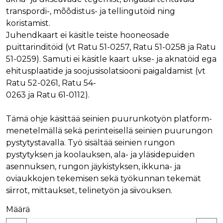
Nimi
Provider / Verkkotunnus
Päättymisaika
Kuva
transpordi-, mõõdistus- ja tellingutöid ning
Provider /
Nimi
Päättymisaika
Kuvaus
koristamist.
muc_ads
.t.co
1 vuosi 1
Verkkotunnus
kuukausi
Provider /
Juhendkaart ei käsitle teiste hooneosade
Nimi
Päättymisaika
Kuvaus
_ga_8B0EQ3GCCS
.rakennustietokauppa.fi
1 vuosi 1
Google Analy
Verkkotunnus
guest_id_marketing
.twitter.com
1 vuosi 1
puittarinditöid (vt Ratu 51-0257, Ratu 51-0258 ja Ratu
kuukausi
käyttää tätä
kuukausi
evästettä is
UserMatchHistory
1 kuukausi
Tätä eväste
LinkedIn Corporation
51-0259). Samuti ei käsitle kaart ukse- ja aknatöid ega
tilan säilytt
käytetään
.linkedin.com
guest_id_ads
.twitter.com
1 vuosi 1
ehitusplaatide ja soojusisolatsiooni paigaldamist (vt
kävijöiden
kuukausi
_ga_K6W62TRMZ3
.rakennustietokauppa.fi
1 vuosi 1
Tämän eväs
seuraamise
Ratu 52-0261, Ratu 54-
kuukausi
asettanut G
jotta osuva
ln_or
www.rakennustietokauppa.fi
1 päivä
Analytics. Se
mainoksia
0263 ja Ratu 61-0112).
tallentaa ja p
voidaan näy
yksilöllisen 
kävijän
jokaiselle kä
mieltymyst
sivulle, ja sit
Tämä ohje käsittää seinien puurunkotyön platform-
perusteella.
käytetään si
menetelmällä sekä perinteisellä seinien puurungon
katselujen
guest_id
1 vuosi 1
Twitter aset
Twitter Inc.
laskemiseen 
kuukausi
tämän eväs
.twitter.com
pystytystavalla. Työ sisältää seinien rungon
seuraamisee
verkkosivus
pystytyksen ja koolauksen, ala- ja yläsidepuiden
kävijän
_ga
1 vuosi 1
Tämä eväste
Google LLC
tunnistamis
asennuksen, rungon jäykistyksen, ikkuna- ja
kuukausi
liittyy Googl
.rakennustietokauppa.fi
ja seuraami
Universal
oviaukkojen tekemisen sekä työkunnan tekemät
Analyticsiin 
test_cookie
15 minuuttia
DoubleClick
Google LLC
on merkittä
siirrot, mittaukset, telinetyön ja siivouksen.
(jonka omis
.doubleclick.net
päivitys Goo
Google) ase
yleisimmin
tämän eväs
Määrä
käytettyyn
selvittääkse
analytiikkap
tukeeko
Tätä evästet