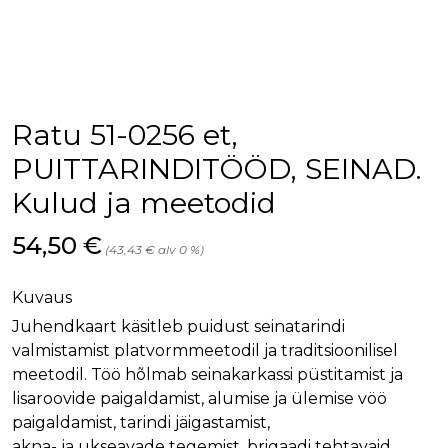
palv
www.rakennustietokauppa.fi
eväs
vier
suo
mui
vält
Cook
evä
toim
Ratu 51-0256 et,
KVSESSION
www.rakennustietokauppa.fi
Istunto
PUITTARINDITÖÖD, SEINAD.
AnalyticsSyncHistory
1 kuukausi
Käyt
LinkedIn Corporation
Kulud ja meetodid
tall
.linkedin.com
ajan
synk
lms_
Hinta nyt
54,50 €
(43,43 € alv 0 %)
evä
tapa
maid
Kuvaus
li_gc
6 kuukautta
Käy
LinkedIn Corporation
asia
.linkedin.com
Juhendkaart käsitleb puidust seinatarindi
suo
valmistamist platvormmeetodil ja traditsioonilisel
eväs
ei-v
meetodil. Töö hõlmab seinakarkassi püstitamist ja
tark
tall
lisaroovide paigaldamist, alumise ja ülemise vöö
paigaldamist, tarindi jäigastamist,
akna- ja ukseavade tegemist, brigaadi tehtavaid