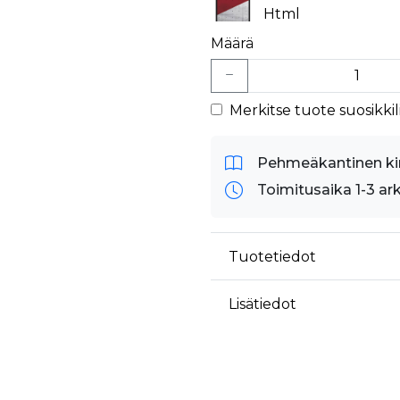
äyttäjä on saattanut nähdä ennen vierailua mainitussa verkkosivustossa.
Html
ok käyttää toimittamaan useita mainostuotteita, kuten reaaliaikaisia tarjouksia kol
Määrä
Merkitse tuote suosikkili
Pehmeäkantinen ki
Toimitusaika 1-3 ar
Tuotetiedot
Lisätiedot