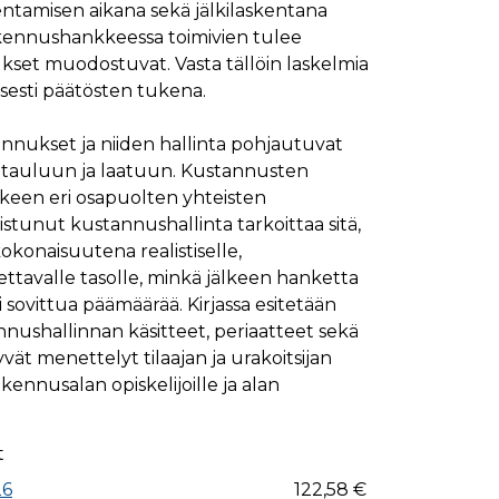
entamisen aikana sekä jälkilaskentana
ymisaika
Kuvaus
kennushankkeessa toimivien tulee
1 kuukausi
set muodostuvat. Vasta tällöin laskelmia
isesti päätösten tukena.
1 kuukausi
ttää kävijän mieltymysten perusteella.
1 kuukausi
aiselle käydylle sivulle, ja sitä käytetään sivun
ukset ja niiden hallinta pohjautuvat
päivä
atauluun ja laatuun. Kustannusten
glen yleisimmin käytettyyn analytiikkapalveluun.
kastunnukseksi. Se sisältyy kuhunkin sivuston
ivuston vierailijan selain evästeitä.
keen eri osapuolten yhteisten
en analyysiraporteille.
istunut kustannushallinta tarkoittaa sitä,
ttää verkkosivustoa, sekä kaikista mainoksista, jotka
okonaisuutena realistiselle,
ttavalle tasolle, minkä jälkeen hanketta
aalisen median kautta.
 sovittua päämäärää. Kirjassa esitetään
shallinnan käsitteet, periaatteet sekä
ivuston moitteettoman toiminnan.
tyvät menettelyt tilaajan ja urakoitsijan
akennusalan opiskelijoille ja alan
nasta, jonka loppukäyttäjä on saattanut nähdä
uraamiseen.
t
ttää verkkosivustoa, sekä kaikista mainoksista, jotka
26
122,58 €