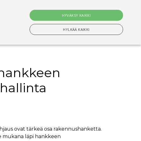
0
tuotet
HYVÄKSY KAIKKI
Hae
HYLKÄÄ KAIKKI
hankkeen
n Välttämättömiä evästeitä.
allinta
setusten muistamiseen. On välttämätöntä, että
s-evästeen kanssa tapahtui nimettyjen maiden
ituksiin tallentamiseen
ohjaus ovat tärkeä osa rakennushanketta.
e mukana läpi hankkeen