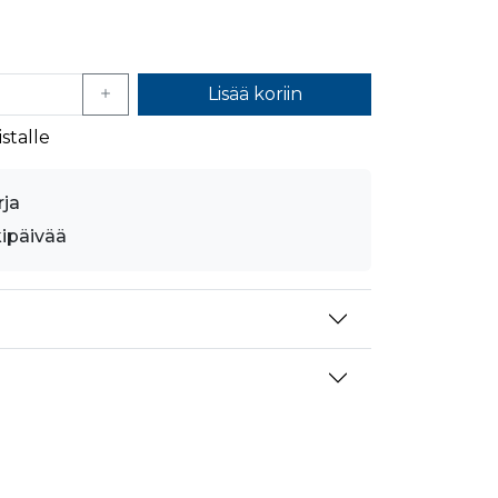
mansien osapuolien mainostajilta
Lisää koriin
stalle
rja
kipäivää