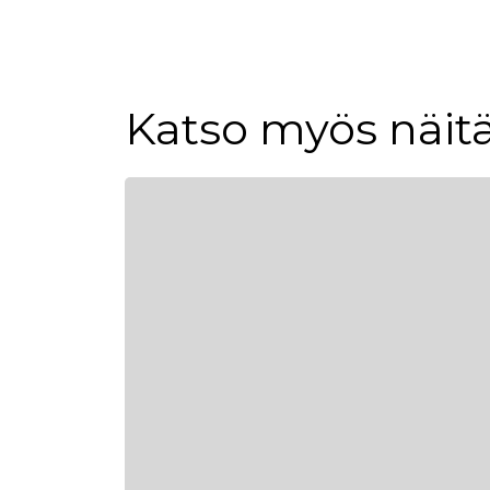
Katso myös näitä
Tuoteluettelon alku
Uutuus