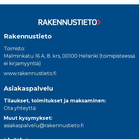
Tuoteluettelon loppu
_gcl_au
3 kuukautta
Tämän eväs
Google LLC
on asettanu
.rakennustietokauppa.fi
Doubleclick,
antaa tietoja
miten
loppukäyttä
käyttää
verkkosivus
Rakennustieto
sekä kaikist
mainoksista
jotka
Toimisto:
loppukäyttä
saattanut n
Malminkatu 16 A, 8. krs, 00100 Helsinki (toimipisteessä
ennen viera
ei kirjamyyntiä)
mainitussa
verkkosivus
www.rakennustieto.fi
_fbp
3 kuukautta
Facebook kä
Meta Platform Inc.
toimittama
.rakennustietokauppa.fi
useita
Asiakaspalvelu
mainostuott
kuten
reaaliaikaisi
Tilaukset, toimitukset ja maksaminen:
tarjouksia
kolmansien
Ota yhteyttä
osapuolien
mainostajilt
Muut kysymykset:
asiakaspalvelu@rakennustieto.fi