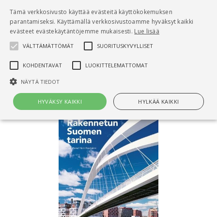
Pääsisältö
Tämä verkkosivusto käyttää evästeitä käyttökokemuksen
0
parantamiseksi. Käyttämällä verkkosivustoamme hyväksyt kaikki
tuo
evästeet evästekäytäntöjemme mukaisesti.
Lue lisää
VÄLTTÄMÄTTÖMÄT
SUORITUSKYVYLLISET
Hae
KOHDENTAVAT
LUOKITTELEMATTOMAT
Etusivu
Rakennetun Suomen tarina
NÄYTÄ TIEDOT
HYVÄKSY KAIKKI
HYLKÄÄ KAIKKI
Välttämättömät
Suorituskyvylliset
Kohdentavat
Luokittelemattomat
Välttämättömät evästeet mahdollistavat verkkosivuston
perustoiminnot, kuten käyttäjän kirjautumisen ja tilinhallinnan. Sivustoa
ei voida käyttää oikein ilman Välttämättömiä evästeitä.
Nimi
Provider / Verkkotunnus
Päättymisaika
Kuv
CookieScriptConsent
1 kuukausi
Cook
CookieScript