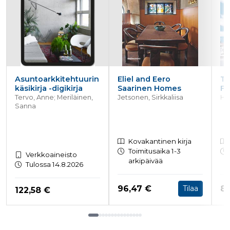
ensimmäis
osapuolen
eväste, joka
varmistaa 
verkkosivus
moitteetto
toiminnan.
personalization_id
1 vuosi 1
Tämä eväst
Twitter Inc.
kuukausi
välittää tiet
.twitter.com
siitä, miten
Asuntoarkkitehtuurin
Eliel and Eero
Th
loppukäyttä
käsikirja -digikirja
Saarinen Homes
Fi
käyttää
verkkosivus
Tervo, Anne; Meriläinen,
Jetsonen, Sirkkaliisa
Hau
sekä
Sanna
mainonnast
jonka
loppukäyttä
saattanut n
ennen maini
Kovakantinen kirja
verkkosivus
Toimitusaika 1-3
Verkkoaineisto
vierailua.
arkipäivää
Tulossa 14.8.2026
bscookie
1 vuosi
Sosiaalisen
LinkedIn Corporation
verkostoit
.www.linkedin.com
palvelu Lin
Hinta nyt
Hi
96,47 €
80
Tilaa
Hinta nyt
122,58 €
käyttää
sulautettuj
palvelujen
käytön
seuraamise