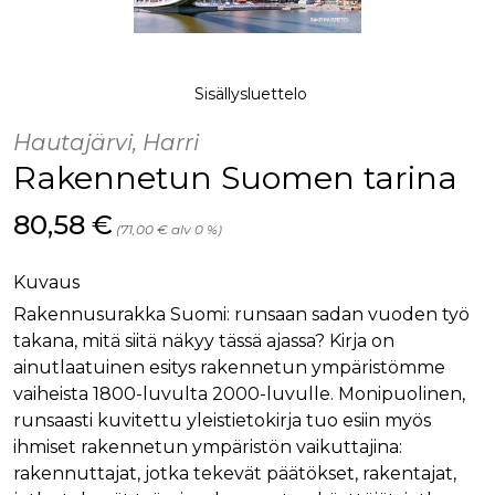
palv
www.rakennustietokauppa.fi
eväs
vier
suo
mui
vält
Sisällysluettelo
Cook
evä
toim
Hautajärvi, Harri
Rakennetun Suomen tarina
KVSESSION
www.rakennustietokauppa.fi
Istunto
AnalyticsSyncHistory
1 kuukausi
Käyt
LinkedIn Corporation
tall
Hinta nyt
.linkedin.com
80,58 €
(71,00 € alv 0 %)
ajan
synk
lms_
evä
Kuvaus
tapa
maid
Rakennusurakka Suomi: runsaan sadan vuoden työ
takana, mitä siitä näkyy tässä ajassa? Kirja on
li_gc
6 kuukautta
Käy
LinkedIn Corporation
asia
.linkedin.com
ainutlaatuinen esitys rakennetun ympäristömme
suo
eväs
vaiheista 1800-luvulta 2000-luvulle. Monipuolinen,
ei-v
tark
runsaasti kuvitettu yleistietokirja tuo esiin myös
tall
ihmiset rakennetun ympäristön vaikuttajina:
rakennuttajat, jotka tekevät päätökset, rakentajat,