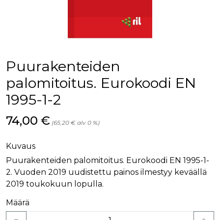
palv
www.rakennustietokauppa.fi
eväs
vier
suo
mui
vält
Cook
evä
toim
Puurakenteiden
KVSESSION
www.rakennustietokauppa.fi
Istunto
palomitoitus. Eurokoodi EN
AnalyticsSyncHistory
1 kuukausi
Käyt
LinkedIn Corporation
1995-1-2
tall
.linkedin.com
ajan
synk
lms_
Hinta nyt
74,00 €
(65,20 € alv 0 %)
evä
tapa
maid
Kuvaus
li_gc
6 kuukautta
Käy
LinkedIn Corporation
asia
.linkedin.com
Puurakenteiden palomitoitus. Eurokoodi EN 1995-1-
suo
2. Vuoden 2019 uudistettu painos ilmestyy keväällä
eväs
ei-v
2019 toukokuun lopulla.
tark
tall
Määrä