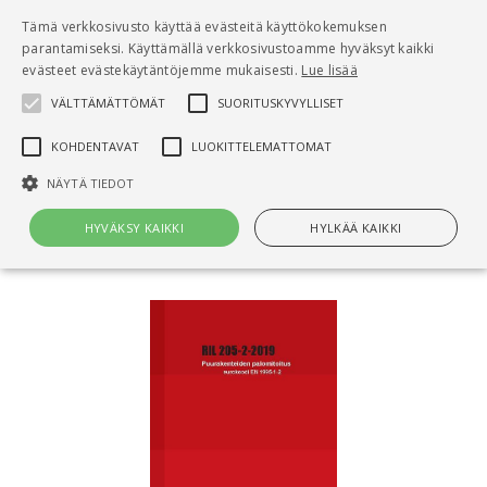
Pääsisältö
Tämä verkkosivusto käyttää evästeitä käyttökokemuksen
0
parantamiseksi. Käyttämällä verkkosivustoamme hyväksyt kaikki
tuo
evästeet evästekäytäntöjemme mukaisesti.
Lue lisää
VÄLTTÄMÄTTÖMÄT
SUORITUSKYVYLLISET
Hae
KOHDENTAVAT
LUOKITTELEMATTOMAT
Etusivu
NÄYTÄ TIEDOT
Puurakenteiden palomitoitus. Eurokoodi EN
1995-1-2
HYVÄKSY KAIKKI
HYLKÄÄ KAIKKI
Välttämättömät
Suorituskyvylliset
Kohdentavat
Luokittelemattomat
Välttämättömät evästeet mahdollistavat verkkosivuston
perustoiminnot, kuten käyttäjän kirjautumisen ja tilinhallinnan. Sivustoa
ei voida käyttää oikein ilman Välttämättömiä evästeitä.
Nimi
Provider / Verkkotunnus
Päättymisaika
Kuv
CookieScriptConsent
1 kuukausi
Cook
CookieScript