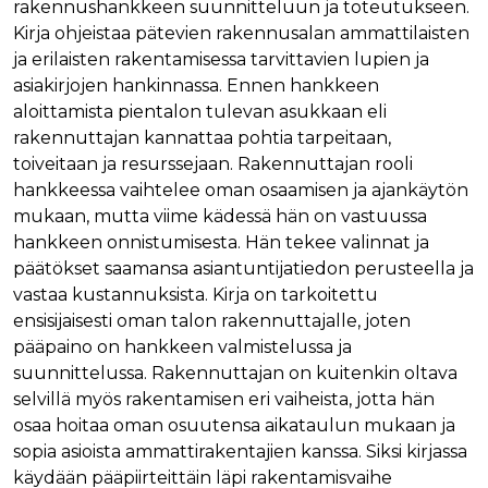
rakennushankkeen suunnitteluun ja toteutukseen.
Nimi
Provider / Verkkotunnus
Päättymisaika
Kuva
Kirja ohjeistaa pätevien rakennusalan ammattilaisten
Provider /
Nimi
Päättymisaika
Kuvaus
muc_ads
.t.co
1 vuosi 1
Verkkotunnus
ja erilaisten rakentamisessa tarvittavien lupien ja
kuukausi
Provider /
Nimi
Päättymisaika
Kuvaus
asiakirjojen hankinnassa. Ennen hankkeen
_ga_8B0EQ3GCCS
.rakennustietokauppa.fi
1 vuosi 1
Google Analy
Verkkotunnus
guest_id_marketing
.twitter.com
1 vuosi 1
kuukausi
käyttää tätä
aloittamista pientalon tulevan asukkaan eli
kuukausi
evästettä is
UserMatchHistory
1 kuukausi
Tätä eväste
LinkedIn Corporation
tilan säilytt
rakennuttajan kannattaa pohtia tarpeitaan,
käytetään
.linkedin.com
guest_id_ads
.twitter.com
1 vuosi 1
kävijöiden
toiveitaan ja resurssejaan. Rakennuttajan rooli
kuukausi
_ga_K6W62TRMZ3
.rakennustietokauppa.fi
1 vuosi 1
Tämän eväs
seuraamise
kuukausi
asettanut G
jotta osuva
hankkeessa vaihtelee oman osaamisen ja ajankäytön
ln_or
www.rakennustietokauppa.fi
1 päivä
Analytics. Se
mainoksia
tallentaa ja p
mukaan, mutta viime kädessä hän on vastuussa
voidaan näy
yksilöllisen 
kävijän
hankkeen onnistumisesta. Hän tekee valinnat ja
jokaiselle kä
mieltymyst
sivulle, ja sit
perusteella.
päätökset saamansa asiantuntijatiedon perusteella ja
käytetään si
katselujen
guest_id
1 vuosi 1
Twitter aset
vastaa kustannuksista. Kirja on tarkoitettu
Twitter Inc.
laskemiseen 
kuukausi
tämän eväs
.twitter.com
seuraamisee
ensisijaisesti oman talon rakennuttajalle, joten
verkkosivus
kävijän
pääpaino on hankkeen valmistelussa ja
_ga
1 vuosi 1
Tämä eväste
Google LLC
tunnistamis
kuukausi
liittyy Googl
.rakennustietokauppa.fi
ja seuraami
suunnittelussa. Rakennuttajan on kuitenkin oltava
Universal
Analyticsiin 
selvillä myös rakentamisen eri vaiheista, jotta hän
test_cookie
15 minuuttia
DoubleClick
Google LLC
on merkittä
(jonka omis
.doubleclick.net
osaa hoitaa oman osuutensa aikataulun mukaan ja
päivitys Goo
Google) ase
yleisimmin
tämän eväs
sopia asioista ammattirakentajien kanssa. Siksi kirjassa
käytettyyn
selvittääkse
analytiikkap
käydään pääpiirteittäin läpi rakentamisvaihe
tukeeko
Tätä evästet