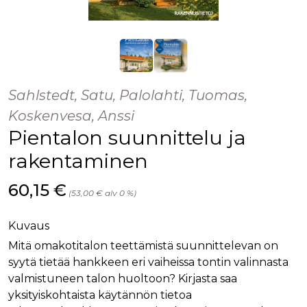
palv
www.rakennustietokauppa.fi
eväs
vier
suo
mui
vält
Cook
evä
toim
Sahlstedt, Satu, Palolahti, Tuomas,
KVSESSION
www.rakennustietokauppa.fi
Istunto
Koskenvesa, Anssi
AnalyticsSyncHistory
1 kuukausi
Käyt
LinkedIn Corporation
Pientalon suunnittelu ja
tall
.linkedin.com
ajan
synk
rakentaminen
lms_
evä
tapa
Hinta nyt
60,15 €
maid
(53,00 € alv 0 %)
li_gc
6 kuukautta
Käy
LinkedIn Corporation
asia
.linkedin.com
Kuvaus
suo
eväs
Mitä omakotitalon teettämistä suunnittelevan on
ei-v
tark
syytä tietää hankkeen eri vaiheissa tontin valinnasta
tall
valmistuneen talon huoltoon? Kirjasta saa
yksityiskohtaista käytännön tietoa