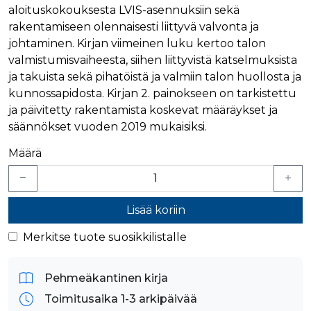
verkkosivus
aloituskokouksesta LVIS-asennuksiin sekä
käytetään
vierailijan s
yksilöimään 
evästeitä.
rakentamiseen olennaisesti liittyvä valvonta ja
yksilöimällä
satunnaisest
IDE
1 vuosi
Tämän eväs
johtaminen. Kirjan viimeinen luku kertoo talon
Google LLC
numero
on asettanu
.doubleclick.net
asiakastunnu
valmistumisvaiheesta, siihen liittyvistä katselmuksista
Doubleclick,
Se sisältyy 
antaa tietoja
ja takuista sekä pihatöistä ja valmiin talon huollosta ja
sivuston
miten
sivupyyntöön
loppukäyttä
kunnossapidosta. Kirjan 2. painokseen on tarkistettu
käytetään vie
käyttää
istunto- ja
ja päivitetty rakentamista koskevat määräykset ja
verkkosivus
kampanjatie
sekä kaikist
säännökset vuoden 2019 mukaisiksi.
laskemiseen
mainoksista
sivustojen
jotka
analyysirapor
loppukäyttä
Määrä
saattanut n
ennen viera
mainitussa
verkkosivus
bcookie
1 vuosi
Tämä on
Microsoft Corporation
Lisää koriin
Microsoft M
.linkedin.com
ensimmäis
Merkitse tuote suosikkilistalle
osapuolen 
verkkosivus
jakamiseen
sosiaalisen
median kaut
Pehmeäkantinen kirja
lidc
1 päivä
Tämä on
Microsoft Corporation
Toimitusaika 1-3 arkipäivää
Microsoft M
.linkedin.com