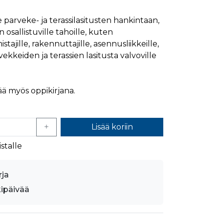
mansien osapuolien mainostajilta
e parveke- ja terassilasitusten hankintaan,
 osallistuville tahoille, kuten
stajille, rakennuttajille, asennusliikkeille,
rvekkeiden ja terassien lasitusta valvoville
ää myös oppikirjana.
Lisää koriin
stalle
rja
kipäivää