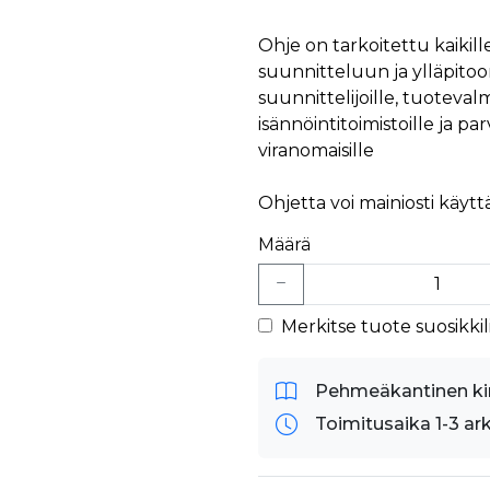
äyttäjä on saattanut nähdä ennen vierailua mainitussa verkkosivustossa.
ok käyttää toimittamaan useita mainostuotteita, kuten reaaliaikaisia tarjouksia kol
Ohje on tarkoitettu kaikill
suunnitteluun ja ylläpitoon
suunnittelijoille, tuotevalmi
isännöintitoimistoille ja pa
viranomaisille
Ohjetta voi mainiosti käytt
Määrä
Merkitse tuote suosikkili
Pehmeäkantinen ki
Toimitusaika 1-3 ar