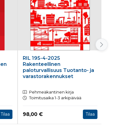
RIL 195-4-2025
Rakenteell
nen
Rakenteellinen
paloturvall
paloturvallisuus Tuotanto- ja
varastorakennukset
Pehmeäkantinen kirja
Pehmeäkan
Toimitusaika 1-3 arkipäivää
Toimitusaik
Hinta nyt
Hinta nyt
98,00 €
103,00 €
Tilaa
Tilaa