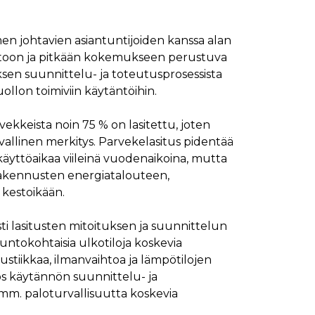
ymisaika
Kuvaus
1 kuukausi
en johtavien asiantuntijoiden kanssa alan
etoon ja pitkään kokemukseen perustuva
1 kuukausi
ttää kävijän mieltymysten perusteella.
uksen suunnittelu- ja toteutusprosessista
1 kuukausi
aiselle käydylle sivulle, ja sitä käytetään sivun
uollon toimiviin käytäntöihin.
päivä
glen yleisimmin käytettyyn analytiikkapalveluun.
kastunnukseksi. Se sisältyy kuhunkin sivuston
ivuston vierailijan selain evästeitä.
kkeista noin 75 % on lasitettu, joten
en analyysiraporteille.
vallinen merkitys. Parvekelasitus pidentää
ttää verkkosivustoa, sekä kaikista mainoksista, jotka
käyttöaikaa viileinä vuodenaikoina, mutta
 rakennusten energiatalouteen,
aalisen median kautta.
 kestoikään.
ivuston moitteettoman toiminnan.
sti lasitusten mitoituksen ja suunnittelun
untokohtaisia ulkotiloja koskevia
nasta, jonka loppukäyttäjä on saattanut nähdä
kustiikkaa, ilmanvaihtoa ja lämpötilojen
yös käytännön suunnittelu- ja
uraamiseen.
mm. paloturvallisuutta koskevia
ttää verkkosivustoa, sekä kaikista mainoksista, jotka