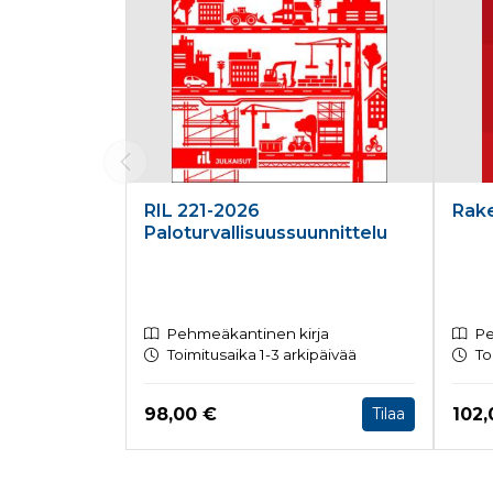
RIL 221-2026
Rake
Paloturvallisuussuunnittelu
Pehmeäkantinen kirja
Pe
Toimitusaika 1-3 arkipäivää
To
Hinta nyt
Hint
98,00 €
102,
Tilaa