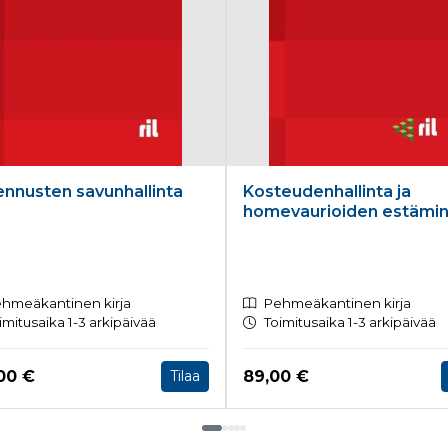
nnusten savunhallinta
Kosteudenhallinta ja
homevaurioiden estämi
hmeäkantinen kirja
Pehmeäkantinen kirja
imitusaika 1-3 arkipäivää
Toimitusaika 1-3 arkipäivää
a nyt
Hinta nyt
00 €
89,00 €
Tilaa