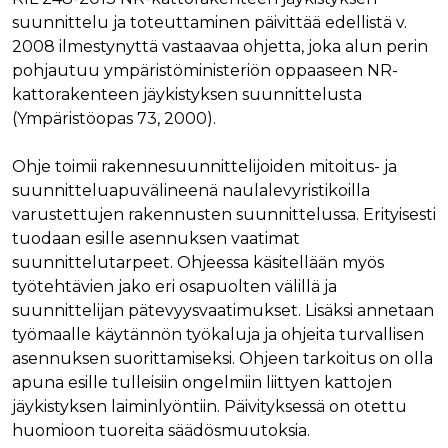
Nimi
Provider / Verkkotunnus
Päättymisaika
Kuva
suunnittelu ja toteuttaminen päivittää edellistä v.
Provider /
Nimi
Päättymisaika
Kuvaus
2008 ilmestynyttä vastaavaa ohjetta, joka alun perin
muc_ads
.t.co
1 vuosi 1
Verkkotunnus
kuukausi
Provider /
pohjautuu ympäristöministeriön oppaaseen NR-
Nimi
Päättymisaika
Kuvaus
_ga_8B0EQ3GCCS
.rakennustietokauppa.fi
1 vuosi 1
Google Analy
Verkkotunnus
guest_id_marketing
.twitter.com
1 vuosi 1
kattorakenteen jäykistyksen suunnittelusta
kuukausi
käyttää tätä
kuukausi
evästettä is
UserMatchHistory
1 kuukausi
Tätä eväste
LinkedIn Corporation
(Ympäristöopas 73, 2000).
tilan säilytt
käytetään
.linkedin.com
guest_id_ads
.twitter.com
1 vuosi 1
kävijöiden
kuukausi
_ga_K6W62TRMZ3
.rakennustietokauppa.fi
1 vuosi 1
Tämän eväs
seuraamise
Ohje toimii rakennesuunnittelijoiden mitoitus- ja
kuukausi
asettanut G
jotta osuva
ln_or
www.rakennustietokauppa.fi
1 päivä
Analytics. Se
mainoksia
suunnitteluapuvälineenä naulalevyristikoilla
tallentaa ja p
voidaan näy
yksilöllisen 
kävijän
varustettujen rakennusten suunnittelussa. Erityisesti
jokaiselle kä
mieltymyst
sivulle, ja sit
tuodaan esille asennuksen vaatimat
perusteella.
käytetään si
suunnittelutarpeet. Ohjeessa käsitellään myös
katselujen
guest_id
1 vuosi 1
Twitter aset
Twitter Inc.
laskemiseen 
kuukausi
tämän eväs
.twitter.com
työtehtävien jako eri osapuolten välillä ja
seuraamisee
verkkosivus
suunnittelijan pätevyysvaatimukset. Lisäksi annetaan
kävijän
_ga
1 vuosi 1
Tämä eväste
Google LLC
tunnistamis
työmaalle käytännön työkaluja ja ohjeita turvallisen
kuukausi
liittyy Googl
.rakennustietokauppa.fi
ja seuraami
Universal
asennuksen suorittamiseksi. Ohjeen tarkoitus on olla
Analyticsiin 
test_cookie
15 minuuttia
DoubleClick
Google LLC
on merkittä
apuna esille tulleisiin ongelmiin liittyen kattojen
(jonka omis
.doubleclick.net
päivitys Goo
Google) ase
jäykistyksen laiminlyöntiin. Päivityksessä on otettu
yleisimmin
tämän eväs
käytettyyn
selvittääkse
huomioon tuoreita säädösmuutoksia.
analytiikkap
tukeeko
Tätä evästet