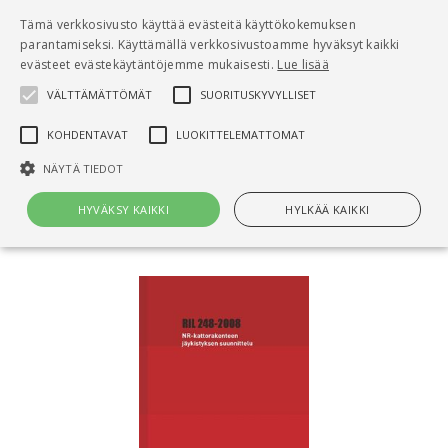
Pääsisältö
Tämä verkkosivusto käyttää evästeitä käyttökokemuksen
0
parantamiseksi. Käyttämällä verkkosivustoamme hyväksyt kaikki
tuo
evästeet evästekäytäntöjemme mukaisesti.
Lue lisää
VÄLTTÄMÄTTÖMÄT
SUORITUSKYVYLLISET
Hae
KOHDENTAVAT
LUOKITTELEMATTOMAT
Etusivu
NÄYTÄ TIEDOT
NR-kattorakenteen jäykistyksen suunnittelu ja
toteuttaminen
HYVÄKSY KAIKKI
HYLKÄÄ KAIKKI
Välttämättömät
Suorituskyvylliset
Kohdentavat
Luokittelemattomat
Välttämättömät evästeet mahdollistavat verkkosivuston
perustoiminnot, kuten käyttäjän kirjautumisen ja tilinhallinnan. Sivustoa
ei voida käyttää oikein ilman Välttämättömiä evästeitä.
Nimi
Provider / Verkkotunnus
Päättymisaika
Kuv
CookieScriptConsent
1 kuukausi
Cook
CookieScript