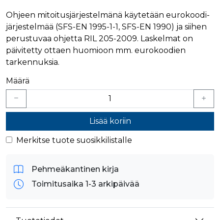
verkkosivus
käytetään
vierailijan s
yksilöimään 
Ohjeen mitoitusjärjestelmänä käytetään eurokoodi-
evästeitä.
yksilöimällä
järjestelmää (SFS-EN 1995-1-1, SFS-EN 1990) ja siihen
satunnaisest
IDE
1 vuosi
Tämän eväs
Google LLC
numero
on asettanu
.doubleclick.net
perustuvaa ohjetta RIL 205-2009. Laskelmat on
asiakastunnu
Doubleclick,
Se sisältyy 
päivitetty ottaen huomioon mm. eurokoodien
antaa tietoja
sivuston
miten
tarkennuksia.
sivupyyntöön
loppukäyttä
käytetään vie
käyttää
istunto- ja
verkkosivus
Määrä
kampanjatie
sekä kaikist
laskemiseen
mainoksista
sivustojen
jotka
analyysirapor
loppukäyttä
saattanut n
ennen viera
Lisää koriin
mainitussa
verkkosivus
Merkitse tuote suosikkilistalle
bcookie
1 vuosi
Tämä on
Microsoft Corporation
Microsoft M
.linkedin.com
ensimmäis
osapuolen 
Pehmeäkantinen kirja
verkkosivus
jakamiseen
Toimitusaika 1-3 arkipäivää
sosiaalisen
median kaut
lidc
1 päivä
Tämä on
Microsoft Corporation
Microsoft M
.linkedin.com