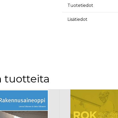
äyttäjä on saattanut nähdä ennen vierailua mainitussa verkkosivustossa.
Tuotetiedot
ok käyttää toimittamaan useita mainostuotteita, kuten reaaliaikaisia tarjouksia kol
Lisätiedot
 tuotteita