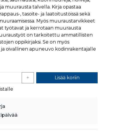
ja muurausta talvella. Kirja opastaa
ymisaika
Kuvaus
ppaus-, tasoite- ja laatoitustöissä sekä
1 kuukausi
n muuraamisessa. Myös muuraustarvikkeet
1 kuukausi
ttää kävijän mieltymysten perusteella.
at työtavat ja kerrotaan muurausta
1 kuukausi
aiselle käydylle sivulle, ja sitä käytetään sivun
uuraustyöt on tarkoitettu ammatillisten
päivä
tojen oppikirjaksi. Se on myös
glen yleisimmin käytettyyn analytiikkapalveluun.
 ja oivallinen apuneuvo kodinrakentajalle
kastunnukseksi. Se sisältyy kuhunkin sivuston
ivuston vierailijan selain evästeitä.
en analyysiraporteille.
ttää verkkosivustoa, sekä kaikista mainoksista, jotka
aalisen median kautta.
Lisää koriin
stalle
ivuston moitteettoman toiminnan.
nasta, jonka loppukäyttäjä on saattanut nähdä
rja
kipäivää
uraamiseen.
ttää verkkosivustoa, sekä kaikista mainoksista, jotka