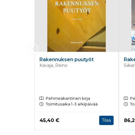
Rakennuksen puutyöt
Rak
Kavaja, Reino
Siika
Pehmeäkantinen kirja
Pe
Toimitusaika 1-3 arkipäivää
To
Hinta nyt
Hint
45,40 €
86,
Tilaa