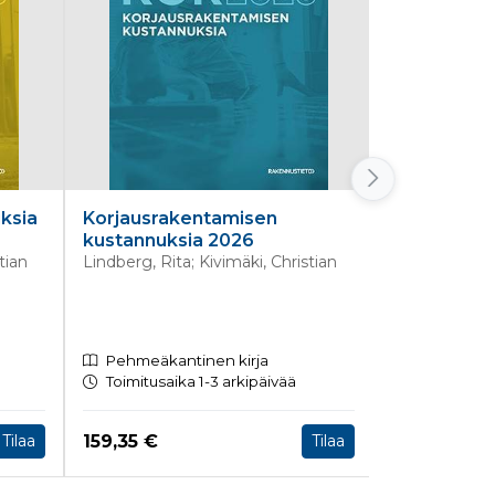
ksia
Korjausrakentamisen
Rakennutt
kustannuksia 2026
Junnonen, Ju
Jouko
tian
Lindberg, Rita; Kivimäki, Christian
Pehmeäkantinen kirja
Pehmeäkan
Toimitusaika 1-3 arkipäivää
Toimitusaik
Hinta nyt
Hinta nyt
159,35 €
62,43 €
Tilaa
Tilaa