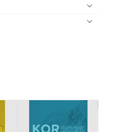
mansien osapuolien mainostajilta
Uutuus