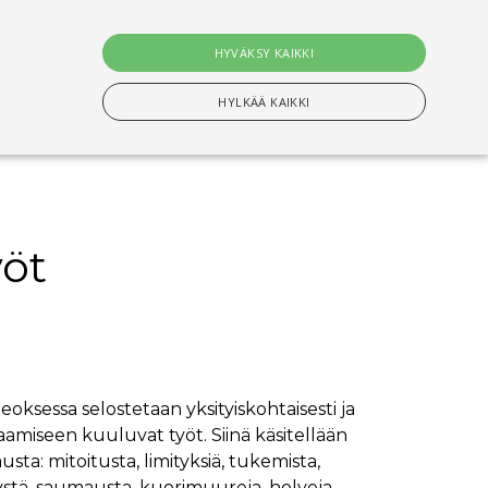
0
tuotet
HYVÄKSY KAIKKI
Hae
HYLKÄÄ KAIKKI
n Välttämättömiä evästeitä.
öt
setusten muistamiseen. On välttämätöntä, että
s-evästeen kanssa tapahtui nimettyjen maiden
ksessa selostetaan yksityiskohtaisesti ja
ituksiin tallentamiseen
amiseen kuuluvat työt. Siinä käsitellään
ta: mitoitusta, limityksiä, tukemista,
stä, saumausta, kuorimuureja, holveja,