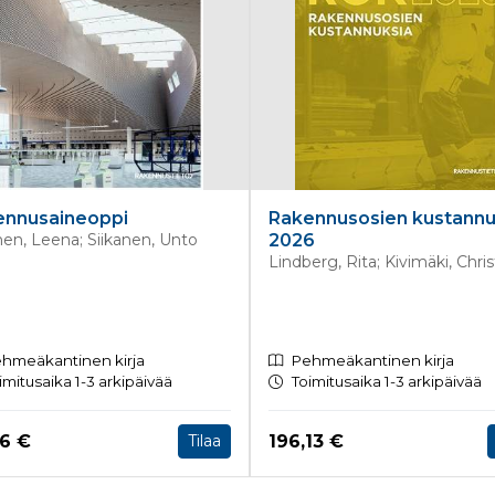
ennusaineoppi
Rakennusosien kustannu
nen, Leena; Siikanen, Unto
2026
Lindberg, Rita; Kivimäki, Chris
hmeäkantinen kirja
Pehmeäkantinen kirja
imitusaika 1-3 arkipäivää
Toimitusaika 1-3 arkipäivää
a nyt
Hinta nyt
26 €
196,13 €
Tilaa