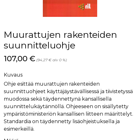
palv
www.rakennustietokauppa.fi
eväs
vier
suo
mui
vält
Cook
Muurattujen rakenteiden
evä
toim
suunnitteluohje
KVSESSION
www.rakennustietokauppa.fi
Istunto
Hinta nyt
107,00 €
AnalyticsSyncHistory
1 kuukausi
Käyt
LinkedIn Corporation
(94,27 € alv 0 %)
tall
.linkedin.com
ajan
synk
lms_
Kuvaus
evä
tapa
Ohje esittää muurattujen rakenteiden
maid
suunnittuohjeet käyttäjäystävällisessä ja tiivistetyssä
li_gc
6 kuukautta
Käy
LinkedIn Corporation
muodossa sekä täydennettynä kansallisella
asia
.linkedin.com
suo
suunnittelukäytännöllä. Ohjeeseen on sisällytetty
eväs
ympäristöministeriön kansallisen liitteen määrittelyt.
ei-v
tark
Standardia on täydennetty lisäohjeistuksella ja
tall
esimerkeillä.