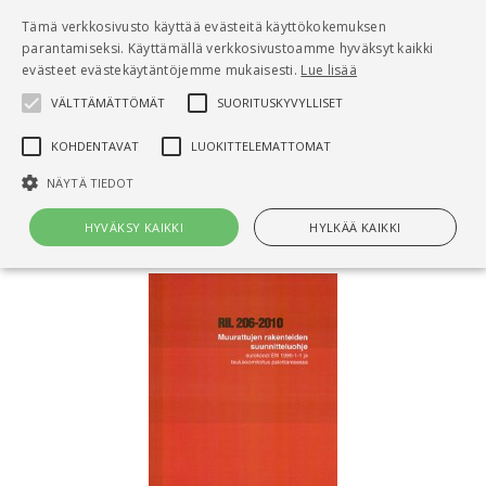
Pääsisältö
Tämä verkkosivusto käyttää evästeitä käyttökokemuksen
0
parantamiseksi. Käyttämällä verkkosivustoamme hyväksyt kaikki
tuo
evästeet evästekäytäntöjemme mukaisesti.
Lue lisää
VÄLTTÄMÄTTÖMÄT
SUORITUSKYVYLLISET
Hae
KOHDENTAVAT
LUOKITTELEMATTOMAT
Etusivu
NÄYTÄ TIEDOT
Muurattujen rakenteiden suunnitteluohje
HYVÄKSY KAIKKI
HYLKÄÄ KAIKKI
Välttämättömät
Suorituskyvylliset
Kohdentavat
Luokittelemattomat
Välttämättömät evästeet mahdollistavat verkkosivuston
perustoiminnot, kuten käyttäjän kirjautumisen ja tilinhallinnan. Sivustoa
ei voida käyttää oikein ilman Välttämättömiä evästeitä.
Nimi
Provider / Verkkotunnus
Päättymisaika
Kuv
CookieScriptConsent
1 kuukausi
Cook
CookieScript