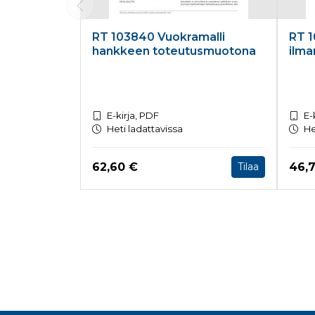
RT 103840 Vuokramalli
RT 1
hankkeen toteutusmuotona
ilma
E-kirja, PDF
E-
Heti ladattavissa
He
Hinta nyt
Hint
62,60 €
46,
Tilaa
Tuoteluettelon loppu