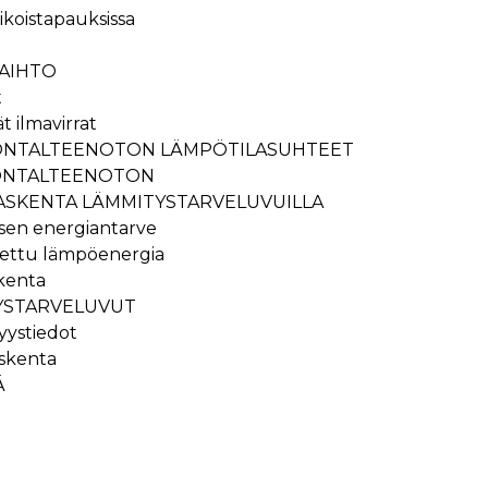
koistapauksissa
mansien osapuolien mainostajilta
AIHTO
t
t ilmavirrat
ÖNTALTEENOTON LÄMPÖTILASUHTEET
ÖNTALTEENOTON
ASKENTA LÄMMITYSTARVELUVUILLA
sen energiantarve
otettu lämpöenergia
kenta
TYSTARVELUVUT
yystiedot
askenta
Ä