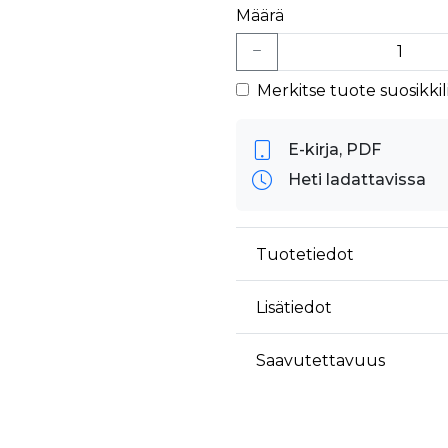
Määrä
Merkitse tuote suosikkili
E-kirja, PDF
Heti ladattavissa
Tuotetiedot
Lisätiedot
Saavutettavuus