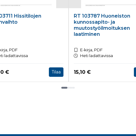
03711 Hissitilojen
RT 103787 Huoneiston
nvaihto
kunnossapito- ja
muutostyöilmoituksen
laatiminen
kirja, PDF
E-kirja, PDF
ti ladattavissa
Heti ladattavissa
a nyt
Hinta nyt
70 €
15,10 €
Tilaa