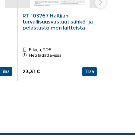
RT 103767 Haltijan
RT 103552
turvallisuusvastuut sähkö- ja
Yhdyskunta
pelastustoimen laitteista
pohjakuona
maarakent
E-kirja, PDF
E-kirja, PD
Heti ladattavissa
Heti ladatt
Hinta nyt
Hinta nyt
23,31 €
137,20 €
Tilaa
Tilaa