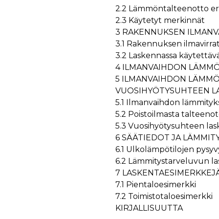
äyttäjä on saattanut nähdä ennen vierailua mainitussa verkkosivustossa.
2.2 Lämmöntalteenotto eri
ok käyttää toimittamaan useita mainostuotteita, kuten reaaliaikaisia tarjouksia kol
2.3 Käytetyt merkinnät
3 RAKENNUKSEN ILMANV
3.1 Rakennuksen ilmavirra
3.2 Laskennassa käytettävä
4 ILMANVAIHDON LÄMM
5 ILMANVAIHDON LÄMM
VUOSIHYÖTYSUHTEEN L
5.1 Ilmanvaihdon lämmityk
5.2 Poistoilmasta talteen
5.3 Vuosihyötysuhteen las
6 SÄÄTIEDOT JA LÄMMI
6.1 Ulkolämpötilojen pysyv
6.2 Lämmitystarveluvun l
7 LASKENTAESIMERKKEJ
7.1 Pientaloesimerkki
7.2 Toimistotaloesimerkki
KIRJALLISUUTTA