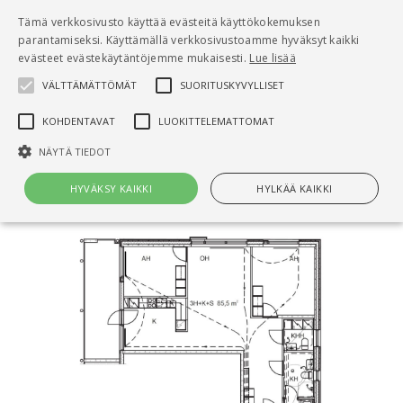
Pääsisältö
Tämä verkkosivusto käyttää evästeitä käyttökokemuksen
0
parantamiseksi. Käyttämällä verkkosivustoamme hyväksyt kaikki
tuo
evästeet evästekäytäntöjemme mukaisesti.
Lue lisää
VÄLTTÄMÄTTÖMÄT
SUORITUSKYVYLLISET
Hae
KOHDENTAVAT
LUOKITTELEMATTOMAT
Etusivu
NÄYTÄ TIEDOT
LVI 12-10343 Vesikiertoinen patterilämmitys
HYVÄKSY KAIKKI
HYLKÄÄ KAIKKI
Välttämättömät
Suorituskyvylliset
Kohdentavat
Luokittelemattomat
Välttämättömät evästeet mahdollistavat verkkosivuston
perustoiminnot, kuten käyttäjän kirjautumisen ja tilinhallinnan. Sivustoa
ei voida käyttää oikein ilman Välttämättömiä evästeitä.
Nimi
Provider / Verkkotunnus
Päättymisaika
Kuv
CookieScriptConsent
1 kuukausi
Cook
CookieScript