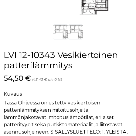
palv
www.rakennustietokauppa.fi
eväs
vier
suo
mui
vält
Cook
evä
toim
KVSESSION
www.rakennustietokauppa.fi
Istunto
LVI 12-10343 Vesikiertoinen
AnalyticsSyncHistory
1 kuukausi
Käyt
LinkedIn Corporation
tall
.linkedin.com
patterilämmitys
ajan
synk
lms_
Hinta nyt
54,50 €
evä
(43,43 € alv 0 %)
tapa
maid
Kuvaus
li_gc
6 kuukautta
Käy
LinkedIn Corporation
asia
.linkedin.com
suo
Tässä Ohjeessa on esitetty vesikiertoisen
eväs
patterilämmityksen mitoitusohjeita,
ei-v
tark
lämmönjakotavat, mitoituslämpötilat, erilaiset
tall
patterityypit sekä putkistomateriaalit ja liitostavat
asennusohjeineen. SISÄLLYSLUETTELO: 1. YLEISTÄ,