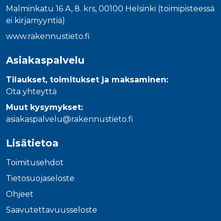
Malminkatu 16 A, 8. krs, 00100 Helsinki (toimipisteessä
ei kirjamyyntiä)
www.rakennustieto.fi
Asiakaspalvelu
Tilaukset, toimitukset ja maksaminen:
Ota yhteyttä
Muut kysymykset:
asiakaspalvelu@rakennustieto.fi
Lisätietoa
Toimitusehdot
Tietosuojaseloste
Ohjeet
Saavutettavuusseloste