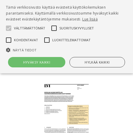
Pääsisältö
Tämä verkkosivusto käyttää evästeitä käyttökokemuksen
0
parantamiseksi. Käyttämällä verkkosivustoamme hyväksyt kaikki
tuo
evästeet evästekäytäntöjemme mukaisesti.
Lue lisää
VÄLTTÄMÄTTÖMÄT
SUORITUSKYVYLLISET
Hae
KOHDENTAVAT
LUOKITTELEMATTOMAT
Etusivu
NÄYTÄ TIEDOT
LVI 10-10527, Kesäajan huonelämpötilan
vaatimuksenmukaisuuden osoittaminen
HYVÄKSY KAIKKI
HYLKÄÄ KAIKKI
Välttämättömät
Suorituskyvylliset
Kohdentavat
Luokittelemattomat
Välttämättömät evästeet mahdollistavat verkkosivuston
perustoiminnot, kuten käyttäjän kirjautumisen ja tilinhallinnan. Sivustoa
ei voida käyttää oikein ilman Välttämättömiä evästeitä.
Nimi
Provider / Verkkotunnus
Päättymisaika
Kuv
CookieScriptConsent
1 kuukausi
Cook
CookieScript