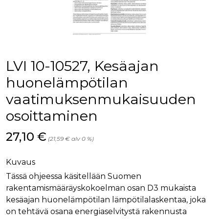
palv
www.rakennustietokauppa.fi
eväs
vier
suo
mui
vält
Cook
evä
toim
LVI 10-10527, Kesäajan
KVSESSION
www.rakennustietokauppa.fi
Istunto
huonelämpötilan
AnalyticsSyncHistory
1 kuukausi
Käyt
LinkedIn Corporation
vaatimuksenmukaisuuden
tall
.linkedin.com
ajan
synk
osoittaminen
lms_
evä
tapa
Hinta nyt
27,10 €
maid
(21,59 € alv 0 %)
li_gc
6 kuukautta
Käy
LinkedIn Corporation
asia
.linkedin.com
Kuvaus
suo
eväs
Tässä ohjeessa käsitellään Suomen
ei-v
tark
rakentamismääräyskokoelman osan D3 mukaista
tall
kesäajan huonelämpötilan lämpötilalaskentaa, joka
on tehtävä osana energiaselvitystä rakennusta