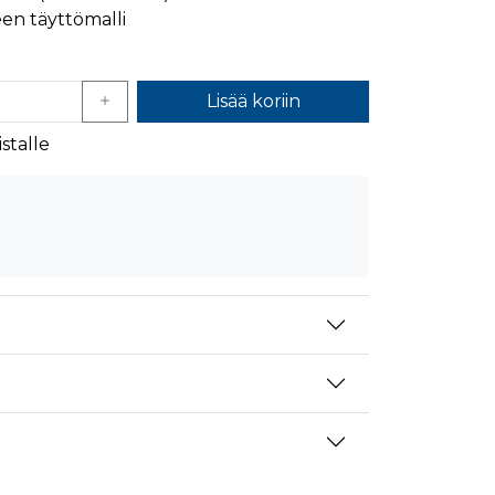
en täyttömalli
mansien osapuolien mainostajilta
Lisää koriin
stalle