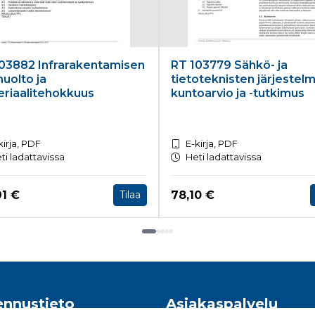
03882 Infrarakentamisen
RT 103779 Sähkö- ja
huolto ja
tietoteknisten järjestel
riaalitehokkuus
kuntoarvio ja -tutkimus
kirja, PDF
E-kirja, PDF
ti ladattavissa
Heti ladattavissa
a nyt
Hinta nyt
91 €
78,10 €
Tilaa
nnustieto
Asiakaspalvelu