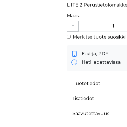
äyttäjä on saattanut nähdä ennen vierailua mainitussa verkkosivustossa.
LIITE 2 Perustietolomakke
ok käyttää toimittamaan useita mainostuotteita, kuten reaaliaikaisia tarjouksia kol
Määrä
Merkitse tuote suosikkili
E-kirja, PDF
Heti ladattavissa
Tuotetiedot
Lisätiedot
Saavutettavuus