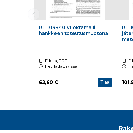
RT 103840 Vuokramalli
RT 1
hankkeen toteutusmuotona
jäte
mate
E-kirja, PDF
E-
Heti ladattavissa
He
Hinta nyt
Hint
62,60 €
101,
Tilaa
Tuoteluettelon loppu
Rake