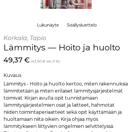
palv
www.rakennustietokauppa.fi
eväs
vier
suo
mui
vält
Lukunäyte
Sisällysluettelo
Cook
evä
toim
Korkala, Tapio
Lämmitys — Hoito ja huolto
KVSESSION
www.rakennustietokauppa.fi
Istunto
AnalyticsSyncHistory
1 kuukausi
Käyt
LinkedIn Corporation
tall
Hinta nyt
.linkedin.com
49,37 €
(43,50 € alv 0 %)
ajan
synk
lms_
evä
Kuvaus
tapa
maid
Lämmitys - Hoito ja huolto kertoo, miten rakennuksia
lämmitetään ja miten erilaiset lämmitysjärjestelmät
li_gc
6 kuukautta
Käy
LinkedIn Corporation
asia
.linkedin.com
toimivat. Kirjan avulla opit tunnistamaan
suo
eväs
lämmitysjärjestelmien osat ja laitteet, hahmotat
ei-v
tark
niiden toimintaperiaatteet sekä opit käyttämään ja
tall
huoltamaan niitä oikein. Kirja ohjaa myös
lämmitykseen liittyvien ongelmien selvittelyssä.