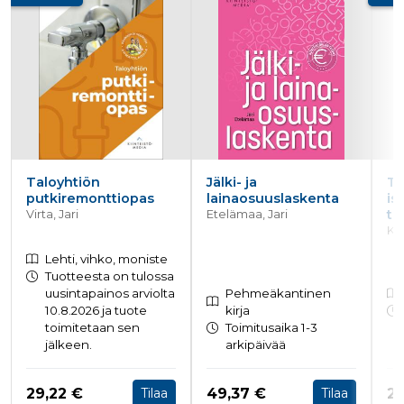
ensimmäis
osapuolen
eväste, joka
varmistaa 
verkkosivus
moitteetto
toiminnan.
personalization_id
1 vuosi 1
Tämä eväst
Twitter Inc.
kuukausi
välittää tiet
.twitter.com
siitä, miten
loppukäyttä
käyttää
verkkosivus
Taloyhtiön
Jälki- ja
Ta
sekä
mainonnast
putkiremonttiopas
lainaosuuslaskenta
is
jonka
te
Virta, Jari
Etelämaa, Jari
loppukäyttä
Ki
saattanut n
ennen maini
Lehti, vihko, moniste
verkkosivus
vierailua.
Tuotteesta on tulossa
uusintapainos arviolta
Pehmeäkantinen
bscookie
1 vuosi
Sosiaalisen
LinkedIn Corporation
10.8.2026 ja tuote
kirja
verkostoit
.www.linkedin.com
palvelu Lin
toimitetaan sen
Toimitusaika 1-3
käyttää
jälkeen.
arkipäivää
sulautettuj
palvelujen
käytön
seuraamise
Hinta nyt
Hinta nyt
Hi
29,22 €
49,37 €
25
Tilaa
Tilaa