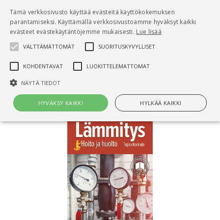
Pääsisältö
Tämä verkkosivusto käyttää evästeitä käyttökokemuksen
0
parantamiseksi. Käyttämällä verkkosivustoamme hyväksyt kaikki
tuo
evästeet evästekäytäntöjemme mukaisesti.
Lue lisää
VÄLTTÄMÄTTÖMÄT
SUORITUSKYVYLLISET
Hae
KOHDENTAVAT
LUOKITTELEMATTOMAT
Etusivu
Lämmitys
NÄYTÄ TIEDOT
HYVÄKSY KAIKKI
HYLKÄÄ KAIKKI
Välttämättömät
Suorituskyvylliset
Kohdentavat
Luokittelemattomat
Välttämättömät evästeet mahdollistavat verkkosivuston
perustoiminnot, kuten käyttäjän kirjautumisen ja tilinhallinnan. Sivustoa
ei voida käyttää oikein ilman Välttämättömiä evästeitä.
Nimi
Provider / Verkkotunnus
Päättymisaika
Kuv
CookieScriptConsent
1 kuukausi
Cook
CookieScript