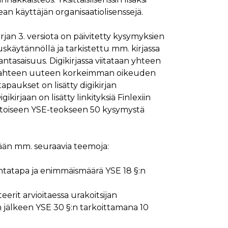
sean käyttäjän organisaatiolisenssejä.
ymisaika
Kuvaus
1 kuukausi
rjan 3. versiota on päivitetty kysymyksien
1 kuukausi
ttää kävijän mieltymysten perusteella.
keuskäytännöllä ja tarkistettu mm. kirjassa
1 kuukausi
aiselle käydylle sivulle, ja sitä käytetään sivun
ntasaisuus. Digikirjassa viitataan yhteen
päivä
kahteen uuteen korkeimman oikeuden
glen yleisimmin käytettyyn analytiikkapalveluun.
tapaukset on lisätty digikirjan
kastunnukseksi. Se sisältyy kuhunkin sivuston
ivuston vierailijan selain evästeitä.
en analyysiraporteille.
kirjaan on lisätty linkityksiä Finlexiin
jan toiseen YSE-teokseen 50 kysymystä
ttää verkkosivustoa, sekä kaikista mainoksista, jotka
aalisen median kautta.
lään mm. seuraavia teemoja:
ivuston moitteettoman toiminnan.
entatapa ja enimmäismäärä YSE 18 §:n
nasta, jonka loppukäyttäjä on saattanut nähdä
eerit arvioitaessa urakoitsijan
uraamiseen.
 jälkeen YSE 30 §:n tarkoittamana 10
ttää verkkosivustoa, sekä kaikista mainoksista, jotka