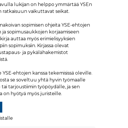
avulla lukijan on helppo ymmärtää YSEn
n ratkaisuun vaikuttavat seikat.
ennakoivan sopimisen ohjeita YSE-ehtojen
n ja sopimusaukkojen korjaamiseen
irja auttaa myös erimielisyyksien
iin sopimuksiin. Kirjassa olevat
keustapaus- ja pykälähakemistot
stä.
ille YSE-ehtojen kanssa tekemisissä oleville.
sta se soveltuu yhtä hyvin työmaalle
tai tarjoustiimin työpöydälle, ja sen
a on hyötyä myös juristeille.
stalle