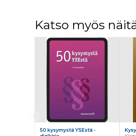
Katso myös näitä
Tuoteluettelon alku
50 kysymystä YSEstä -
Kysy