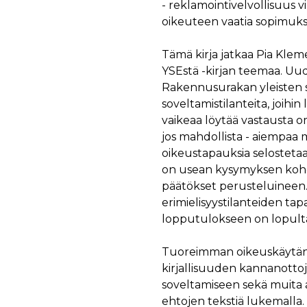
äyttäjä on saattanut nähdä ennen vierailua mainitussa verkkosivustossa.
- reklamointivelvollisuus v
oikeuteen vaatia sopimuks
ok käyttää toimittamaan useita mainostuotteita, kuten reaaliaikaisia tarjouksia kol
Tämä kirja jatkaa Pia Kle
YSEstä -kirjan teemaa. Uu
Rakennusurakan yleisten 
soveltamistilanteita, joihin 
vaikeaa löytää vastausta o
jos mahdollista - aiempaa m
oikeustapauksia selostetaan 
on usean kysymyksen kohda
päätökset perusteluineen. 
erimielisyystilanteiden tapa
lopputulokseen on lopulta
Tuoreimman oikeuskäytännön
kirjallisuuden kannanottoj
soveltamiseen sekä muita as
ehtojen tekstiä lukemalla.