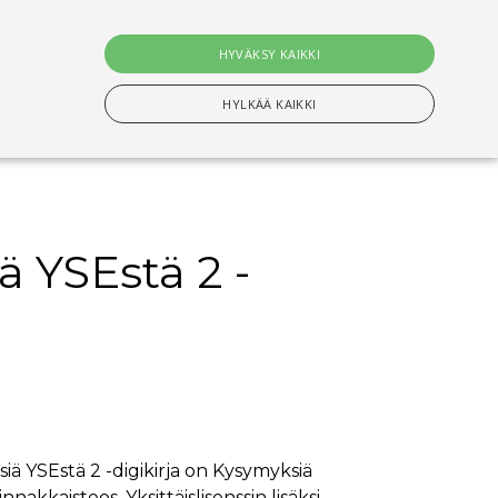
0
tuotet
HYVÄKSY KAIKKI
Hae
HYLKÄÄ KAIKKI
n Välttämättömiä evästeitä.
 YSEstä 2 -
setusten muistamiseen. On välttämätöntä, että
s-evästeen kanssa tapahtui nimettyjen maiden
ituksiin tallentamiseen
iä YSEstä 2 -digikirja on Kysymyksiä
innakkaisteos. Yksittäislisenssin lisäksi