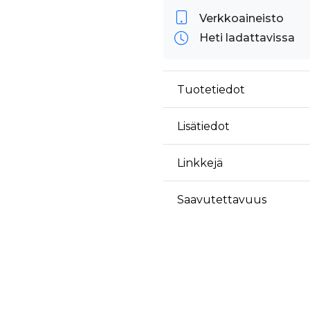
Verkkoaineisto
Heti ladattavissa
Tuotetiedot
Lisätiedot
Linkkejä
Saavutettavuus