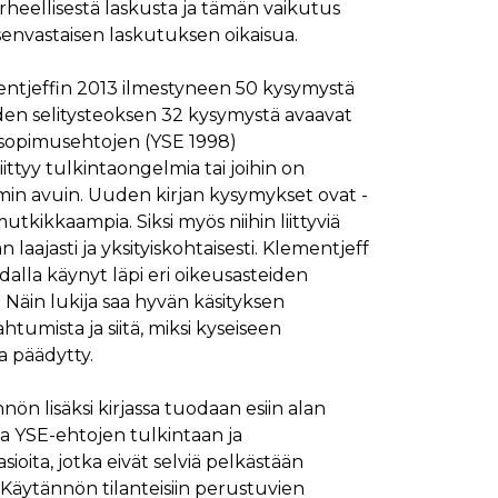
irheellisestä laskusta ja tämän vaikutus
envastaisen laskutuksen oikaisua.
mansien osapuolien mainostajilta
mentjeffin 2013 ilmestyneen 50 kysymystä
den selitysteoksen 32 kysymystä avaavat
sopimusehtojen (YSE 1998)
liittyy tulkintaongelmia tai joihin on
min avuin. Uuden kirjan kysymykset ovat -
utkikkaampia. Siksi myös niihin liittyviä
laajasti ja yksityiskohtaisesti. Klementjeff
lla käynyt läpi eri oikeusasteiden
Näin lukija saa hyvän käsityksen
htumista ja siitä, miksi kyseiseen
 päädytty.
 lisäksi kirjassa tuodaan esiin alan
a YSE-ehtojen tulkintaan ja
ioita, jotka eivät selviä pelkästään
 Käytännön tilanteisiin perustuvien