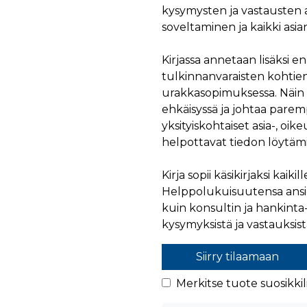
kysymysten ja vastausten 
soveltaminen ja kaikki asia
Kirjassa annetaan lisäksi 
tulkinnanvaraisten kohtie
urakkasopimuksessa. Näin k
ehkäisyssä ja johtaa paremp
yksityiskohtaiset asia-, oi
helpottavat tiedon löytämi
Kirja sopii käsikirjaksi kaik
Helppolukuisuutensa ansio
kuin konsultin ja hankinta- 
kysymyksistä ja vastauksist
Siirry tilaamaan
Merkitse tuote suosikkili