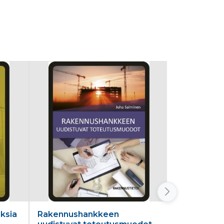
ksia
Rakennushankkeen
Kiinteistök