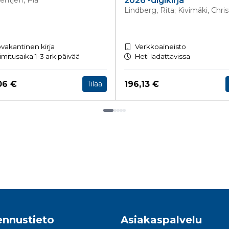
ntjeff, Pia
2026 -digikirja
Lindberg, Rita; Kivimäki, Chris
vakantinen kirja
Verkkoaineisto
imitusaika 1-3 arkipäivää
Heti ladattavissa
a nyt
Hinta nyt
06 €
196,13 €
Tilaa
nnustieto
Asiakaspalvelu