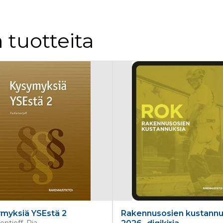
 tuotteita
myksiä YSEstä 2
Rakennusosien kustannu