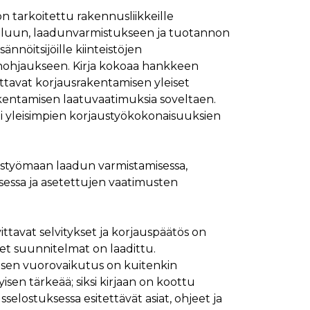
on tarkoitettu rakennusliikkeille
ymisaika
Kuvaus
luun, laadunvarmistukseen ja tuotannon
1 kuukausi
ännöitsijöille kiinteistöjen
1 kuukausi
ttää kävijän mieltymysten perusteella.
ohjaukseen. Kirja kokoaa hankkeen
1 kuukausi
aiselle käydylle sivulle, ja sitä käytetään sivun
ttavat korjausrakentamisen yleiset
päivä
entamisen laatuvaatimuksia soveltaen.
glen yleisimmin käytettyyn analytiikkapalveluun.
i yleisimpien korjaustyökokonaisuuksien
kastunnukseksi. Se sisältyy kuhunkin sivuston
ivuston vierailijan selain evästeitä.
en analyysiraporteille.
ttää verkkosivustoa, sekä kaikista mainoksista, jotka
austyömaan laadun varmistamisessa,
aalisen median kautta.
sessa ja asetettujen vaatimusten
ivuston moitteettoman toiminnan.
ttavat selvitykset ja korjauspäätös on
nasta, jonka loppukäyttäjä on saattanut nähdä
et suunnitelmat on laadittu.
isen vuorovaikutus on kuitenkin
uraamiseen.
isen tärkeää; siksi kirjaan on koottu
lostuksessa esitettävät asiat, ohjeet ja
ttää verkkosivustoa, sekä kaikista mainoksista, jotka