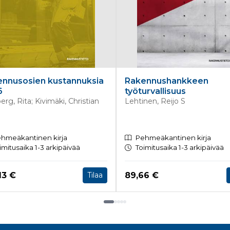
nnusosien kustannuksia
Rakennushankkeen
6
työturvallisuus
erg, Rita; Kivimäki, Christian
Lehtinen, Reijo S
hmeäkantinen kirja
Pehmeäkantinen kirja
imitusaika 1-3 arkipäivää
Toimitusaika 1-3 arkipäivää
a nyt
Hinta nyt
13 €
89,66 €
Tilaa