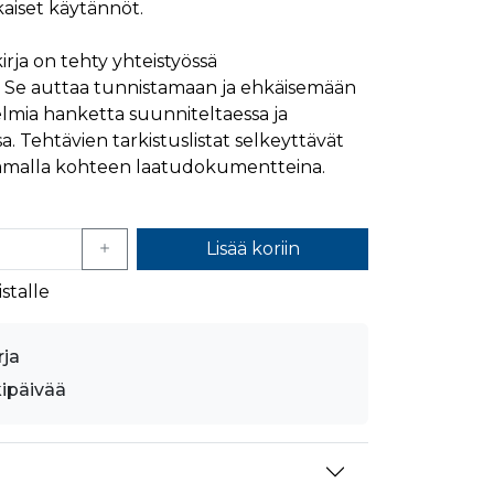
iset käytännöt.
mansien osapuolien mainostajilta
irja on tehty yhteistyössä
. Se auttaa tunnistamaan ja ehkäisemään
mia hanketta suunniteltaessa ja
. Tehtävien tarkistuslistat selkeyttävät
samalla kohteen laatudokumentteina.
Lisää koriin
stalle
rja
kipäivää