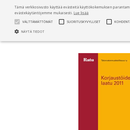
Pääsisältö
Tämä verkkosivusto käyttää evästeitä käyttökokemuksen parantami
evästekäytäntöjemme mukaisesti.
Lue lisää
VÄLTTÄMÄTTÖMÄT
SUORITUSKYVYLLISET
KOHDENT
NÄYTÄ TIEDOT
Etusivu
Korjaustöiden laatu 2011
Välttäm
Välttämättömät evästeet mahdollistavat verkkosivuston perustoiminnot, ku
Nimi
Provider / Verkkotunnus
Päättymisaika
CookieScriptConsent
1 kuukausi
CookieScript
www.rakennustietokauppa.fi
KVSESSION
www.rakennustietokauppa.fi
Istunto
AnalyticsSyncHistory
1 kuukausi
LinkedIn Corporation
.linkedin.com
li_gc
6 kuukautta
LinkedIn Corporation
.linkedin.com