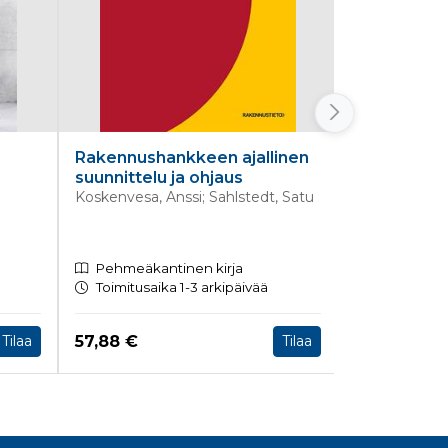
Rakennushankkeen ajallinen
Talonrake
suunnittelu ja ohjaus
tuotannonh
Koskenvesa, Anssi; Sahlstedt, Satu
Junnonen, Ju
E-kirja, PD
Pehmeäkantinen kirja
sivutus
Toimitusaika 1-3 arkipäivää
Heti ladatt
Hinta nyt
Hinta nyt
57,88 €
82,85 €
Tilaa
Tilaa