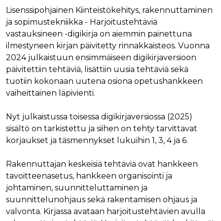
Lisenssipohjainen Kiinteistökehitys, rakennuttaminen
Nimi
Provider / Verkkotunnus
Päättymisaika
Kuva
Provider /
ja sopimustekniikka - Harjoitustehtäviä
Nimi
Päättymisaika
Kuvaus
muc_ads
.t.co
1 vuosi 1
Verkkotunnus
kuukausi
vastauksineen -digikirja on aiemmin painettuna
Provider /
Nimi
Päättymisaika
Kuvaus
_ga_8B0EQ3GCCS
.rakennustietokauppa.fi
1 vuosi 1
Google Analy
Verkkotunnus
ilmestyneen kirjan päivitetty rinnakkaisteos. Vuonna
guest_id_marketing
.twitter.com
1 vuosi 1
kuukausi
käyttää tätä
kuukausi
evästettä is
UserMatchHistory
1 kuukausi
Tätä eväste
LinkedIn Corporation
2024 julkaistuun ensimmäiseen digikirjaversioon
tilan säilytt
käytetään
.linkedin.com
guest_id_ads
.twitter.com
1 vuosi 1
päivitettiin tehtäviä, lisättiin uusia tehtäviä sekä
kävijöiden
kuukausi
_ga_K6W62TRMZ3
.rakennustietokauppa.fi
1 vuosi 1
Tämän eväs
seuraamise
tuotiin kokonaan uutena osiona opetushankkeen
kuukausi
asettanut G
jotta osuva
ln_or
www.rakennustietokauppa.fi
1 päivä
Analytics. Se
mainoksia
vaiheittainen läpivienti.
tallentaa ja p
voidaan näy
yksilöllisen 
kävijän
jokaiselle kä
mieltymyst
Nyt julkaistussa toisessa digikirjaversiossa (2025)
sivulle, ja sit
perusteella.
käytetään si
sisältö on tarkistettu ja siihen on tehty tarvittavat
katselujen
guest_id
1 vuosi 1
Twitter aset
Twitter Inc.
laskemiseen 
kuukausi
tämän eväs
korjaukset ja täsmennykset lukuihin 1, 3, 4 ja 6.
.twitter.com
seuraamisee
verkkosivus
kävijän
_ga
1 vuosi 1
Tämä eväste
Google LLC
tunnistamis
Rakennuttajan keskeisiä tehtäviä ovat hankkeen
kuukausi
liittyy Googl
.rakennustietokauppa.fi
ja seuraami
Universal
tavoitteenasetus, hankkeen organisointi ja
Analyticsiin 
test_cookie
15 minuuttia
DoubleClick
Google LLC
on merkittä
johtaminen, suunnitteluttaminen ja
(jonka omis
.doubleclick.net
päivitys Goo
Google) ase
suunnittelunohjaus sekä rakentamisen ohjaus ja
yleisimmin
tämän eväs
käytettyyn
selvittääkse
valvonta. Kirjassa avataan harjoitustehtävien avulla
analytiikkap
tukeeko
Tätä evästet