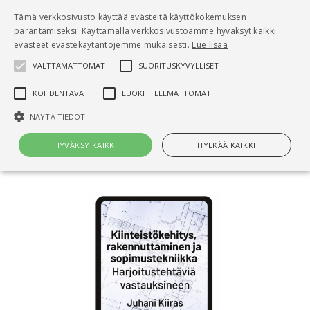
Pääsisältö
Tämä verkkosivusto käyttää evästeitä käyttökokemuksen
0
parantamiseksi. Käyttämällä verkkosivustoamme hyväksyt kaikki
tuo
evästeet evästekäytäntöjemme mukaisesti.
Lue lisää
VÄLTTÄMÄTTÖMÄT
SUORITUSKYVYLLISET
Hae
KOHDENTAVAT
LUOKITTELEMATTOMAT
Etusivu
NÄYTÄ TIEDOT
Kiinteistökehitys, rakennuttaminen ja
sopimustekniikka
HYVÄKSY KAIKKI
HYLKÄÄ KAIKKI
Välttämättömät
Suorituskyvylliset
Kohdentavat
Luokittelemattomat
Välttämättömät evästeet mahdollistavat verkkosivuston
perustoiminnot, kuten käyttäjän kirjautumisen ja tilinhallinnan. Sivustoa
ei voida käyttää oikein ilman Välttämättömiä evästeitä.
Nimi
Provider / Verkkotunnus
Päättymisaika
Kuv
CookieScriptConsent
1 kuukausi
Cook
CookieScript