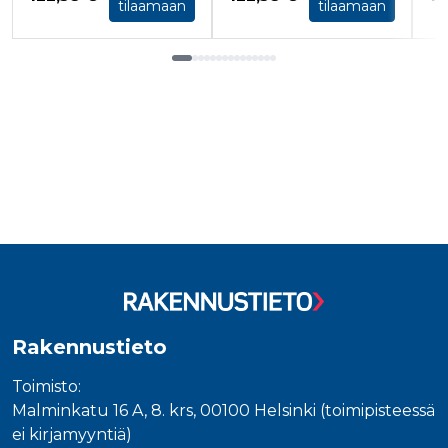
tilaamaan
tilaamaan
Tuoteluettelon loppu
Rakennustieto
Toimisto:
Malminkatu 16 A, 8. krs, 00100 Helsinki (toimipisteessä
ei kirjamyyntiä)