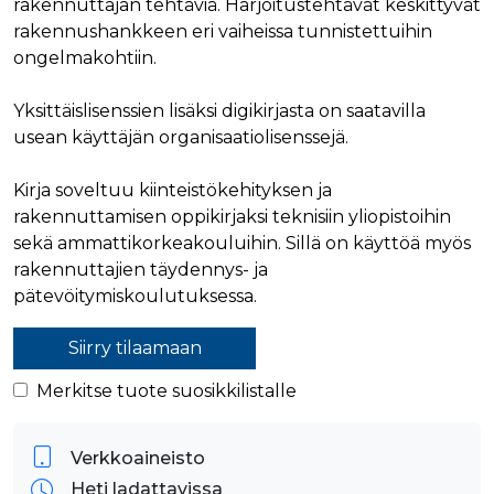
rakennuttajan tehtäviä. Harjoitustehtävät keskittyvät
verkkosivus
käytetään
vierailijan s
rakennushankkeen eri vaiheissa tunnistettuihin
yksilöimään 
evästeitä.
yksilöimällä
ongelmakohtiin.
satunnaisest
IDE
1 vuosi
Tämän eväs
Google LLC
numero
on asettanu
.doubleclick.net
asiakastunnu
Doubleclick,
Se sisältyy 
Yksittäislisenssien lisäksi digikirjasta on saatavilla
antaa tietoja
sivuston
miten
usean käyttäjän organisaatiolisenssejä.
sivupyyntöön
loppukäyttä
käytetään vie
käyttää
istunto- ja
verkkosivus
kampanjatie
Kirja soveltuu kiinteistökehityksen ja
sekä kaikist
laskemiseen
mainoksista
rakennuttamisen oppikirjaksi teknisiin yliopistoihin
sivustojen
jotka
analyysirapor
loppukäyttä
sekä ammattikorkeakouluihin. Sillä on käyttöä myös
saattanut n
ennen viera
rakennuttajien täydennys- ja
mainitussa
pätevöitymiskoulutuksessa.
verkkosivus
bcookie
1 vuosi
Tämä on
Microsoft Corporation
Microsoft M
Siirry tilaamaan
.linkedin.com
ensimmäis
osapuolen 
Merkitse tuote suosikkilistalle
verkkosivus
jakamiseen
sosiaalisen
median kaut
Verkkoaineisto
lidc
1 päivä
Tämä on
Microsoft Corporation
Microsoft M
.linkedin.com
Heti ladattavissa