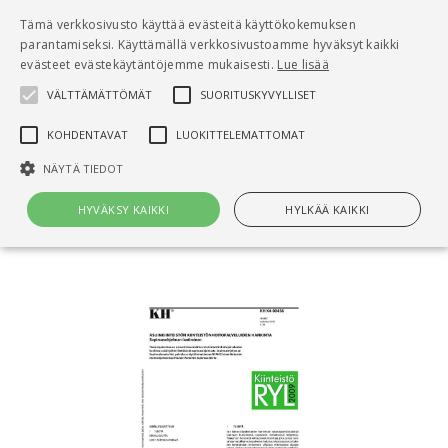
Pääsisältö
Tämä verkkosivusto käyttää evästeitä käyttökokemuksen
0
parantamiseksi. Käyttämällä verkkosivustoamme hyväksyt kaikki
tuo
evästeet evästekäytäntöjemme mukaisesti.
Lue lisää
VÄLTTÄMÄTTÖMÄT
SUORITUSKYVYLLISET
Hae
KOHDENTAVAT
LUOKITTELEMATTOMAT
Etusivu
NÄYTÄ TIEDOT
KH X4-00456 Asuinkiinteistön
kiinteistönhoitopalveluiden hankinta.
HYVÄKSY KAIKKI
HYLKÄÄ KAIKKI
Sopimusohjelman laatiminen
Välttämättömät
Suorituskyvylliset
Kohdentavat
Luokittelemattomat
Välttämättömät evästeet mahdollistavat verkkosivuston
perustoiminnot, kuten käyttäjän kirjautumisen ja tilinhallinnan. Sivustoa
ei voida käyttää oikein ilman Välttämättömiä evästeitä.
Nimi
Provider / Verkkotunnus
Päättymisaika
Kuv
CookieScriptConsent
1 kuukausi
Cook
CookieScript