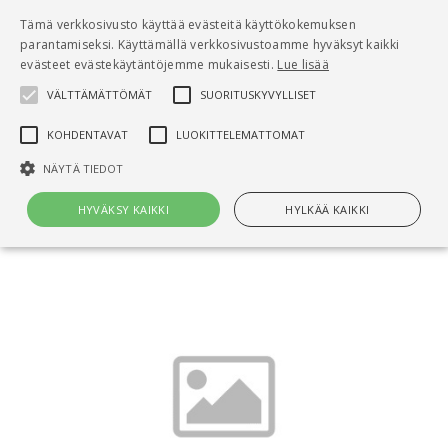
Pääsisältö
Tämä verkkosivusto käyttää evästeitä käyttökokemuksen
0
parantamiseksi. Käyttämällä verkkosivustoamme hyväksyt kaikki
tuo
evästeet evästekäytäntöjemme mukaisesti.
Lue lisää
VÄLTTÄMÄTTÖMÄT
SUORITUSKYVYLLISET
Hae
KOHDENTAVAT
LUOKITTELEMATTOMAT
Etusivu
NÄYTÄ TIEDOT
KH 96-00344, Vuokratalon
perusparannushankkeen kulku
HYVÄKSY KAIKKI
HYLKÄÄ KAIKKI
Välttämättömät
Suorituskyvylliset
Kohdentavat
Luokittelemattomat
Välttämättömät evästeet mahdollistavat verkkosivuston
perustoiminnot, kuten käyttäjän kirjautumisen ja tilinhallinnan. Sivustoa
ei voida käyttää oikein ilman Välttämättömiä evästeitä.
Nimi
Provider / Verkkotunnus
Päättymisaika
Kuv
CookieScriptConsent
1 kuukausi
Cook
CookieScript