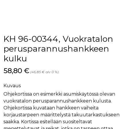
palv
www.rakennustietokauppa.fi
eväs
vier
suo
mui
vält
Cook
evä
toim
KH 96-00344, Vuokratalon
KVSESSION
www.rakennustietokauppa.fi
Istunto
perusparannushankkeen
AnalyticsSyncHistory
1 kuukausi
Käyt
LinkedIn Corporation
kulku
tall
.linkedin.com
ajan
synk
lms_
Hinta nyt
58,80 €
(46,85 € alv 0 %)
evä
tapa
maid
Kuvaus
li_gc
6 kuukautta
Käy
LinkedIn Corporation
asia
.linkedin.com
Ohjekortissa on esimerkki asumiskäytössä olevan
suo
vuokratalon perusparannushankkeen kulusta.
eväs
ei-v
Ohjekortissa kuvataan hankkeen vaiheita
tark
tall
korjaustarpeen määrittelystä takuutarkastukseen
saakka. Kortissa esitellään suositeltavat
menettelytavat ja seikat, jotka on tarpeen ottaa