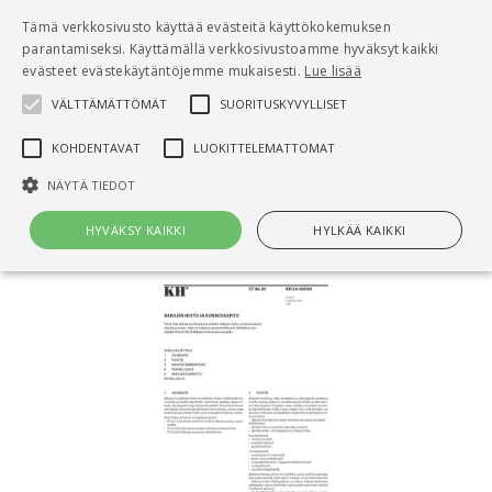
Pääsisältö
Tämä verkkosivusto käyttää evästeitä käyttökokemuksen
0
parantamiseksi. Käyttämällä verkkosivustoamme hyväksyt kaikki
tuo
evästeet evästekäytäntöjemme mukaisesti.
Lue lisää
VÄLTTÄMÄTTÖMÄT
SUORITUSKYVYLLISET
Hae
KOHDENTAVAT
LUOKITTELEMATTOMAT
Etusivu
NÄYTÄ TIEDOT
KH 34-00590, Akkujen hoito ja kunnossapito
HYVÄKSY KAIKKI
HYLKÄÄ KAIKKI
Välttämättömät
Suorituskyvylliset
Kohdentavat
Luokittelemattomat
Välttämättömät evästeet mahdollistavat verkkosivuston
perustoiminnot, kuten käyttäjän kirjautumisen ja tilinhallinnan. Sivustoa
ei voida käyttää oikein ilman Välttämättömiä evästeitä.
Nimi
Provider / Verkkotunnus
Päättymisaika
Kuv
CookieScriptConsent
1 kuukausi
Cook
CookieScript