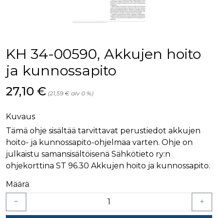
palv
www.rakennustietokauppa.fi
eväs
vier
suo
mui
vält
Cook
KH 34-00590, Akkujen hoito
evä
toim
ja kunnossapito
KVSESSION
www.rakennustietokauppa.fi
Istunto
Hinta nyt
27,10 €
AnalyticsSyncHistory
1 kuukausi
Käyt
LinkedIn Corporation
(21,59 € alv 0 %)
tall
.linkedin.com
ajan
synk
lms_
Kuvaus
evä
tapa
Tämä ohje sisältää tarvittavat perustiedot akkujen
maid
hoito- ja kunnossapito-ohjelmaa varten. Ohje on
li_gc
6 kuukautta
Käy
LinkedIn Corporation
julkaistu samansisältöisenä Sähkötieto ry:n
asia
.linkedin.com
suo
ohjekorttina ST 96.30 Akkujen hoito ja kunnossapito.
eväs
ei-v
Määrä
tark
tall