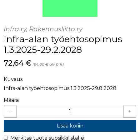
palv
www.rakennustietokauppa.fi
eväs
vier
suo
mui
vält
Infra ry, Rakennusliitto ry
Cook
evä
Infra-alan työehtosopimus
toim
1.3.2025-29.2.2028
KVSESSION
www.rakennustietokauppa.fi
Istunto
AnalyticsSyncHistory
1 kuukausi
Käyt
LinkedIn Corporation
Hinta nyt
72,64 €
tall
.linkedin.com
(64,00 € alv 0 %)
ajan
synk
lms_
evä
Kuvaus
tapa
maid
Infra-alan työehtosopimus 1.3.2025-29.8.2028
li_gc
6 kuukautta
Käy
LinkedIn Corporation
Määrä
asia
.linkedin.com
suo
eväs
ei-v
tark
tall
Lisää koriin
Merkitse tuote suosikkilistalle