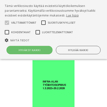
Pääsisältö
Tämä verkkosivusto käyttää evästeitä käyttökokemuksen
0
parantamiseksi. Käyttämällä verkkosivustoamme hyväksyt kaikki
tuo
evästeet evästekäytäntöjemme mukaisesti.
Lue lisää
VÄLTTÄMÄTTÖMÄT
SUORITUSKYVYLLISET
Hae
KOHDENTAVAT
LUOKITTELEMATTOMAT
Etusivu
NÄYTÄ TIEDOT
Infra-alan työehtosopimus 1.3.2025-29.2.2028
HYVÄKSY KAIKKI
HYLKÄÄ KAIKKI
Välttämättömät
Suorituskyvylliset
Kohdentavat
Luokittelemattomat
Välttämättömät evästeet mahdollistavat verkkosivuston
perustoiminnot, kuten käyttäjän kirjautumisen ja tilinhallinnan. Sivustoa
ei voida käyttää oikein ilman Välttämättömiä evästeitä.
Nimi
Provider / Verkkotunnus
Päättymisaika
Kuv
CookieScriptConsent
1 kuukausi
Cook
CookieScript