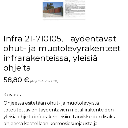
palv
www.rakennustietokauppa.fi
eväs
vier
suo
mui
vält
Cook
evä
toim
Infra 21-710105, Täydentävät
KVSESSION
www.rakennustietokauppa.fi
Istunto
ohut- ja muotolevyrakenteet
AnalyticsSyncHistory
1 kuukausi
Käyt
LinkedIn Corporation
infrarakenteissa, yleisiä
tall
.linkedin.com
ajan
synk
ohjeita
lms_
evä
tapa
Hinta nyt
58,80 €
maid
(46,85 € alv 0 %)
li_gc
6 kuukautta
Käy
LinkedIn Corporation
asia
.linkedin.com
Kuvaus
suo
eväs
Ohjeessa esitetään ohut- ja muotolevyistä
ei-v
tark
toteutettavien täydentävien metallirakenteiden
tall
yleisiä ohjeita infrarakenteisiin. Tarvikkeiden lisäksi
ohjeessa käsitellään korroosiosuojausta ja