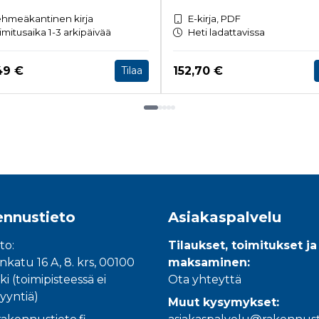
hmeäkantinen kirja
E-kirja, PDF
imitusaika 1-3 arkipäivää
Heti ladattavissa
a nyt
Hinta nyt
49 €
152,70 €
Tilaa
nnustieto
Asiakaspalvelu
to:
Tilaukset, toimitukset ja
katu 16 A, 8. krs, 00100
maksaminen:
ki (toimipisteessä ei
Ota yhteyttä
yyntiä)
Muut kysymykset: