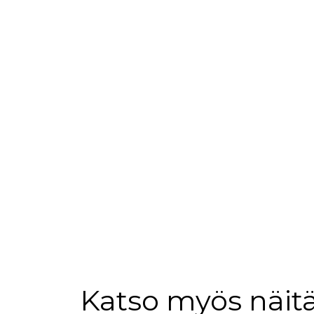
loppuk
.rakennustietokauppa.fi
_fbp
3 kuukautta
Facebo
Meta Platform Inc.
.rakennustietokauppa.fi
Katso myös näitä