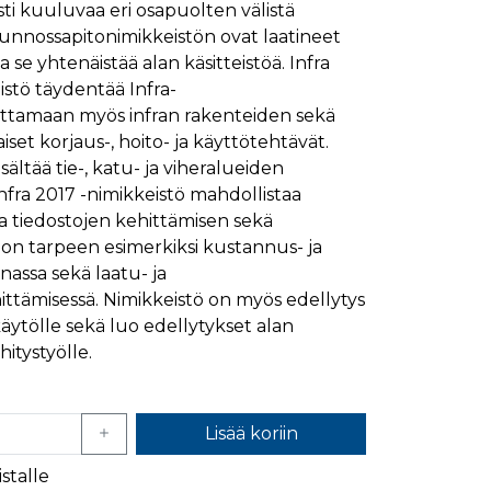
i kuuluvaa eri osapuolten välistä
ymisaika
Kuvaus
Kunnossapitonimikkeistön ovat laatineet
1 kuukausi
a se yhtenäistää alan käsitteistöä. Infra
stö täydentää Infra-
1 kuukausi
ttää kävijän mieltymysten perusteella.
attamaan myös infran rakenteiden sekä
1 kuukausi
aiselle käydylle sivulle, ja sitä käytetään sivun
iset korjaus-, hoito- ja käyttötehtävät.
päivä
ältää tie-, katu- ja viheralueiden
glen yleisimmin käytettyyn analytiikkapalveluun.
kastunnukseksi. Se sisältyy kuhunkin sivuston
ivuston vierailijan selain evästeitä.
fra 2017 -nimikkeistö mahdollistaa
en analyysiraporteille.
ja tiedostojen kehittämisen sekä
ttää verkkosivustoa, sekä kaikista mainoksista, jotka
 on tarpeen esimerkiksi kustannus- ja
assa sekä laatu- ja
aalisen median kautta.
ttämisessä. Nimikkeistö on myös edellytys
äytölle sekä luo edellytykset alan
ivuston moitteettoman toiminnan.
hitystyölle.
nasta, jonka loppukäyttäjä on saattanut nähdä
uraamiseen.
Lisää koriin
stalle
ttää verkkosivustoa, sekä kaikista mainoksista, jotka