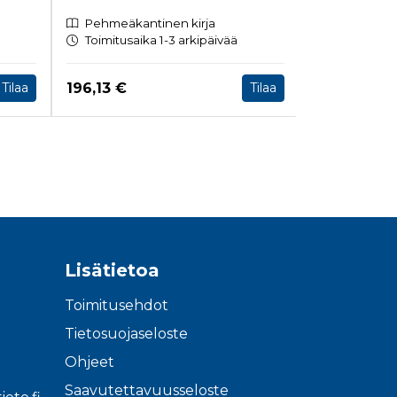
Pehmeäkantinen kirja
E-kirja, PD
Toimitusaika 1-3 arkipäivää
Heti ladatt
Hinta nyt
Hinta nyt
196,13 €
34,90 €
Tilaa
Tilaa
Lisätietoa
Toimitusehdot
Tietosuojaseloste
Ohjeet
Saavutettavuusseloste