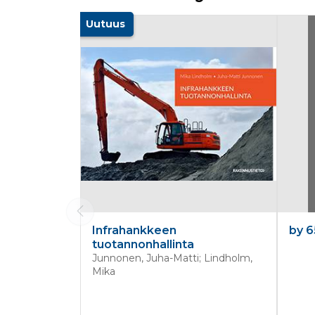
Tuoteluettelon alku
Uutuus
Infrahankkeen
by 6
tuotannonhallinta
Junnonen, Juha-Matti; Lindholm,
Mika