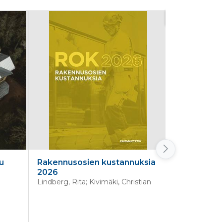
Uutuus
u
Rakennusosien kustannuksia
RT 104036
2026
Talonrake
Lindberg, Rita; Kivimäki, Christian
kulku. Yleis