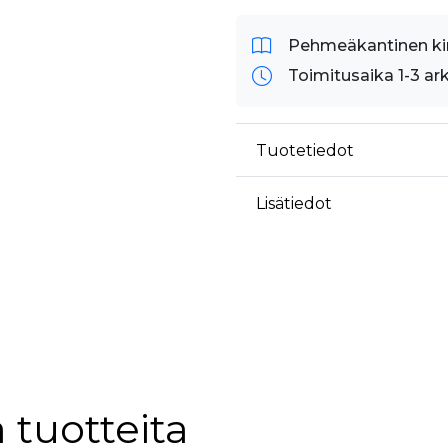
äyttäjä on saattanut nähdä ennen vierailua mainitussa verkkosivustossa.
ok käyttää toimittamaan useita mainostuotteita, kuten reaaliaikaisia tarjouksia kol
Pehmeäkantinen ki
Toimitusaika 1-3 ar
Tuotetiedot
Lisätiedot
 tuotteita