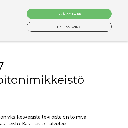
0
tuotet
HYVÄKSY KAIKKI
Hae
HYLKÄÄ KAIKKI
7
n Välttämättömiä evästeitä.
itonimikkeistö
setusten muistamiseen. On välttämätöntä, että
s-evästeen kanssa tapahtui nimettyjen maiden
ituksiin tallentamiseen
yksi keskeisistä tekijöistä on toimiva,
sitteistö. Käsitteistö palvelee