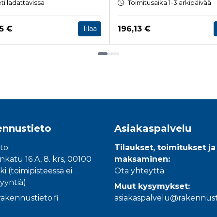
ti ladattavissa
Toimitusaika 1-3 arkipäivää
a nyt
Hinta nyt
5 €
196,13 €
Tilaa
nnustieto
Asiakaspalvelu
to:
Tilaukset, toimitukset ja
katu 16 A, 8. krs, 00100
maksaminen:
ki (toimipisteessä ei
Ota yhteyttä
yyntiä)
Muut kysymykset:
akennustieto.fi
asiakaspalvelu@rakennusti