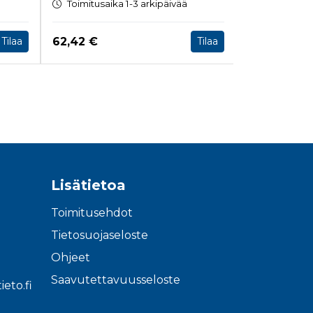
Toimitusaika 1-3 arkipäivää
Heti ladatt
Hinta nyt
Hinta nyt
62,42 €
62,42 €
Tilaa
Tilaa
Lisätietoa
Toimitusehdot
Tietosuojaseloste
Ohjeet
Saavutettavuusseloste
eto.fi