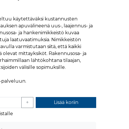
mansien osapuolien mainostajilta
veltuu käytettäväksi kustannusten
jauksen apuvälineenä uus-, laajennus- ja
nusosa- ja hankenimikkeistö kuvaa
ttuja laatuvaatimuksia. Nimikkeistön
ulla varmistutaan siitä, että kaikki
ä olevat mittayksiköt. Rakennusosa- ja
rhaimmillaan lähtökohtana tilaajan,
sijoiden välisille sopimuksille.
t -palveluun.
Lisää koriin
stalle