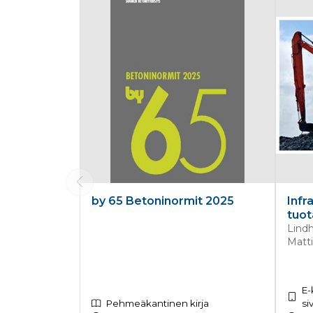
by 65 Betoninormit 2025
Infr
tuot
Lindh
Matti
E-
Pehmeäkantinen kirja
si