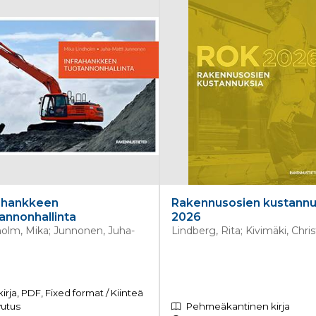
ahankkeen
Rakennusosien kustannu
annonhallinta
2026
olm, Mika; Junnonen, Juha-
Lindberg, Rita; Kivimäki, Chris
kirja, PDF, Fixed format / Kiinteä
vutus
Pehmeäkantinen kirja