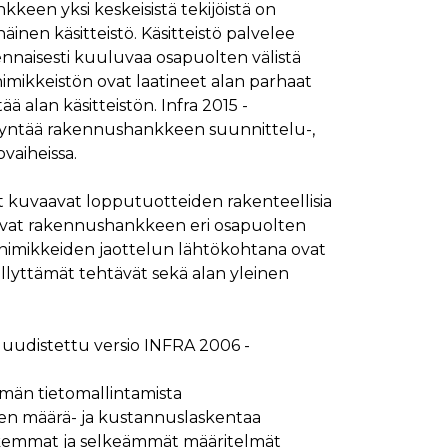
een yksi keskeisistä tekijöistä on
ymisaika
Kuvaus
äinen käsitteistö. Käsitteistö palvelee
1 kuukausi
naisesti kuuluvaa osapuolten välistä
nimikkeistön ovat laatineet alan parhaat
1 kuukausi
ttää kävijän mieltymysten perusteella.
ää alan käsitteistön. Infra 2015 -
1 kuukausi
aiselle käydylle sivulle, ja sitä käytetään sivun
dyntää rakennushankkeen suunnittelu-,
päivä
vaiheissa.
glen yleisimmin käytettyyn analytiikkapalveluun.
kastunnukseksi. Se sisältyy kuhunkin sivuston
ivuston vierailijan selain evästeitä.
en analyysiraporteille.
 kuvaavat lopputuotteiden rakenteellisia
ttää verkkosivustoa, sekä kaikista mainoksista, jotka
avat rakennushankkeen eri osapuolten
enimikkeiden jaottelun lähtökohtana ovat
aalisen median kautta.
lyttämät tehtävät sekä alan yleinen
ivuston moitteettoman toiminnan.
 uudistettu versio INFRA 2006 -
nasta, jonka loppukäyttäjä on saattanut nähdä
män tietomallintamista
uraamiseen.
en määrä- ja kustannuslaskentaa
ttää verkkosivustoa, sekä kaikista mainoksista, jotka
tarkemmat ja selkeämmät määritelmät