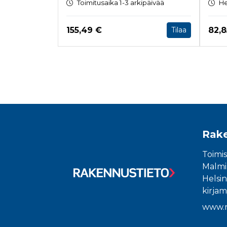
Toimitusaika 1-3 arkipäivää
He
Hinta nyt
Hint
155,49 €
82,8
Tilaa
Tuoteluettelon loppu
Rake
Toimis
Malmin
Helsin
kirjam
www.r