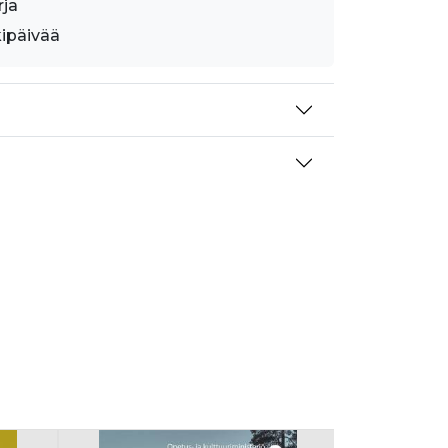
rja
kipäivää