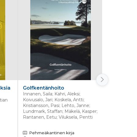
ksia
Golfkentänhoito
Golfkentän
Innanen, Saila; Kahri, Aleksi;
Innanen, Saila
Koivusalo, Jari; Koskela, Antti;
Koivusalo, Jar
tian
Kristiansson, Pasi; Lehto, Janne;
Kristiansson,
Lundmark, Staffan; Mäkelä, Kasper;
Lundmark, St
Rantanen, Eetu; Viluksela, Pentti
Rantanen, Eet
Pehmeäkantinen kirja
E-kirja, PD