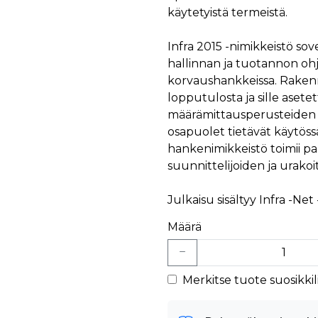
äyttäjä on saattanut nähdä ennen vierailua mainitussa verkkosivustossa.
käytetyistä termeistä.
ok käyttää toimittamaan useita mainostuotteita, kuten reaaliaikaisia tarjouksia kol
Infra 2015 -nimikkeistö so
hallinnan ja tuotannon oh
korvaushankkeissa. Raken
lopputulosta ja sille asete
määrämittausperusteiden av
osapuolet tietävät käytöss
hankenimikkeistö toimii pa
suunnittelijoiden ja urakoit
Julkaisu sisältyy Infra -Ne
Määrä
Merkitse tuote suosikkili