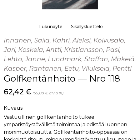
palv
www.rakennustietokauppa.fi
eväs
vier
suo
mui
vält
Lukunäyte
Sisällysluettelo
Cook
evä
toim
Innanen, Saila, Kahri, Aleksi, Koivusalo,
KVSESSION
www.rakennustietokauppa.fi
Istunto
Jari, Koskela, Antti, Kristiansson, Pasi,
AnalyticsSyncHistory
1 kuukausi
Käyt
LinkedIn Corporation
Lehto, Janne, Lundmark, Staffan, Mäkelä,
tall
.linkedin.com
ajan
Kasper, Rantanen, Eetu, Viluksela, Pentti
synk
lms_
Golfkentänhoito — Nro 118
evä
tapa
maid
Hinta nyt
62,42 €
(55,00 € alv 0 %)
li_gc
6 kuukautta
Käy
LinkedIn Corporation
asia
.linkedin.com
suo
Kuvaus
eväs
ei-v
Vastuullinen golfkentänhoito tukee
tark
tall
ympäristöystävällistä toimintaa ja edistää luonnon
monimuotoisuutta. Golfkentänhoito-oppaassa on
keskeistä sitoutuminen ympäristövastuullisuuteen ja