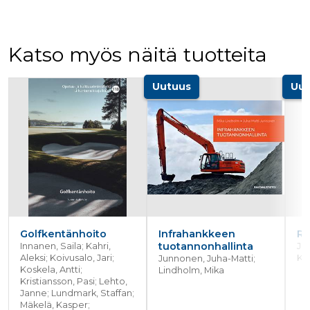
_gcl_au
3 kuukautta
Tämän eväs
Google LLC
on asettanu
.rakennustietokauppa.fi
Doubleclick,
antaa tietoja
miten
Katso myös näitä tuotteita
loppukäyttä
käyttää
verkkosivus
Tuoteluettelon alku
sekä kaikist
Uutuus
Uut
mainoksista
jotka
loppukäyttä
saattanut n
ennen viera
mainitussa
verkkosivus
_fbp
3 kuukautta
Facebook kä
Meta Platform Inc.
toimittama
.rakennustietokauppa.fi
useita
mainostuott
kuten
reaaliaikaisi
tarjouksia
Golfkentänhoito
Infrahankkeen
Ra
kolmansien
tuotannonhallinta
Innanen, Saila; Kahri,
Ju
osapuolien
Aleksi; Koivusalo, Jari;
Ka
Junnonen, Juha-Matti;
mainostajilt
Koskela, Antti;
Lindholm, Mika
Kristiansson, Pasi; Lehto,
Janne; Lundmark, Staffan;
Mäkelä, Kasper;