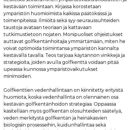
Nimi
Provider / Verkkotunnus
Päättymisaika
Kuva
kestävään toimintaan. Kirjassa korostetaan
Provider /
Nimi
Päättymisaika
Kuvaus
ympäristön huomioimista kaikissa päätöksissä ja
muc_ads
.t.co
1 vuosi 1
Verkkotunnus
kuukausi
Provider /
toimenpiteissä. Ilmiöitä sekä syy-seuraussuhteiden
Nimi
Päättymisaika
Kuvaus
_ga_8B0EQ3GCCS
.rakennustietokauppa.fi
1 vuosi 1
Google Analy
Verkkotunnus
guest_id_marketing
.twitter.com
1 vuosi 1
taustoja avataan teoriaan ja kattavaan
kuukausi
käyttää tätä
kuukausi
evästettä is
UserMatchHistory
1 kuukausi
Tätä eväste
LinkedIn Corporation
tutkimustietoon nojaten. Monipuoliset ohjeistukset
tilan säilytt
käytetään
.linkedin.com
guest_id_ads
.twitter.com
1 vuosi 1
auttavat golfkentänhoitajia ymmärtämään, miten he
kävijöiden
kuukausi
_ga_K6W62TRMZ3
.rakennustietokauppa.fi
1 vuosi 1
Tämän eväs
seuraamise
voivat optimoida toimintansa ympäristön kannalta
kuukausi
asettanut G
jotta osuva
ln_or
www.rakennustietokauppa.fi
1 päivä
Analytics. Se
mainoksia
kestävällä tavalla. Teos tarjoaa käytännön vinkkejä ja
tallentaa ja p
voidaan näy
yksilöllisen 
kävijän
strategioita, joiden avulla golfkenttä voidaan pitää
jokaiselle kä
mieltymyst
sivulle, ja sit
upeassa kunnossa ympäristövaikutukset
perusteella.
käytetään si
minimoiden.
katselujen
guest_id
1 vuosi 1
Twitter aset
Twitter Inc.
laskemiseen 
kuukausi
tämän eväs
.twitter.com
seuraamisee
verkkosivus
Golfkenttien vedenhallintaan on kiinnitetty erityistä
kävijän
_ga
1 vuosi 1
Tämä eväste
Google LLC
tunnistamis
huomiota, koska vedenhallinta on olennainen osa
kuukausi
liittyy Googl
.rakennustietokauppa.fi
ja seuraami
Universal
kestävän golfkentänhoidon strategiaa. Oppaassa
Analyticsiin 
test_cookie
15 minuuttia
DoubleClick
Google LLC
on merkittä
käsitellään myös golfkentän olosuhteiden säätelyä,
(jonka omis
.doubleclick.net
päivitys Goo
Google) ase
veden merkitystä golfkentän ja heinäkasvien
yleisimmin
tämän eväs
käytettyyn
selvittääkse
biologisiin prosesseihin, kuidunhallintaa sekä
analytiikkap
tukeeko
Tätä evästet