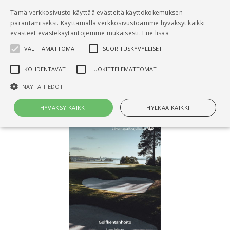
Pääsisältö
Tämä verkkosivusto käyttää evästeitä käyttökokemuksen
0
parantamiseksi. Käyttämällä verkkosivustoamme hyväksyt kaikki
tuo
evästeet evästekäytäntöjemme mukaisesti.
Lue lisää
VÄLTTÄMÄTTÖMÄT
SUORITUSKYVYLLISET
Hae
KOHDENTAVAT
LUOKITTELEMATTOMAT
Etusivu
Golfkentänhoito
NÄYTÄ TIEDOT
HYVÄKSY KAIKKI
HYLKÄÄ KAIKKI
Välttämättömät
Suorituskyvylliset
Kohdentavat
Luokittelemattomat
Välttämättömät evästeet mahdollistavat verkkosivuston
perustoiminnot, kuten käyttäjän kirjautumisen ja tilinhallinnan. Sivustoa
ei voida käyttää oikein ilman Välttämättömiä evästeitä.
Nimi
Provider / Verkkotunnus
Päättymisaika
Kuv
CookieScriptConsent
1 kuukausi
Cook
CookieScript