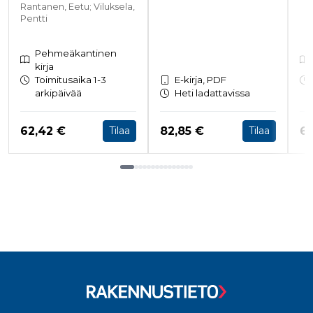
Rantanen, Eetu; Viluksela,
Pentti
Pehmeäkantinen
kirja
Toimitusaika 1-3
E-kirja, PDF
arkipäivää
Heti ladattavissa
Hinta nyt
Hinta nyt
Hi
62,42 €
82,85 €
62
Tilaa
Tilaa
Tuoteluettelon loppu