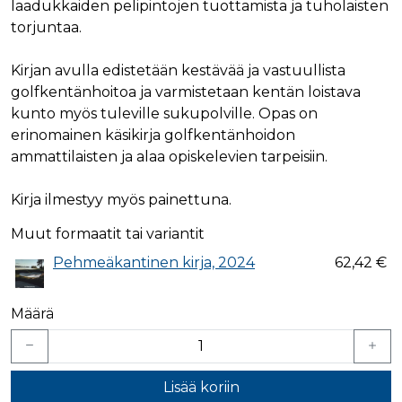
verkkosivus
laadukkaiden pelipintojen tuottamista ja tuholaisten
käytetään
vierailijan s
yksilöimään 
torjuntaa.
evästeitä.
yksilöimällä
satunnaisest
IDE
1 vuosi
Tämän eväs
Google LLC
numero
on asettanu
.doubleclick.net
Kirjan avulla edistetään kestävää ja vastuullista
asiakastunnu
Doubleclick,
Se sisältyy 
golfkentänhoitoa ja varmistetaan kentän loistava
antaa tietoja
sivuston
miten
kunto myös tuleville sukupolville. Opas on
sivupyyntöön
loppukäyttä
käytetään vie
käyttää
erinomainen käsikirja golfkentänhoidon
istunto- ja
verkkosivus
kampanjatie
sekä kaikist
ammattilaisten ja alaa opiskelevien tarpeisiin.
laskemiseen
mainoksista
sivustojen
jotka
analyysirapor
loppukäyttä
Kirja ilmestyy myös painettuna.
saattanut n
ennen viera
mainitussa
Muut formaatit tai variantit
verkkosivus
Pehmeäkantinen kirja, 2024
62,42 €
bcookie
1 vuosi
Tämä on
Microsoft Corporation
Microsoft M
.linkedin.com
ensimmäis
osapuolen 
Määrä
verkkosivus
jakamiseen
sosiaalisen
median kaut
lidc
1 päivä
Tämä on
Microsoft Corporation
Lisää koriin
Microsoft M
.linkedin.com