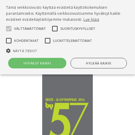
Pääsisältö
Tämä verkkosivusto käyttää evästeitä käyttökokemuksen
0
parantamiseksi. Käyttämällä verkkosivustoamme hyväksyt kaikki
tuo
evästeet evästekäytäntöjemme mukaisesti.
Lue lisää
VÄLTTÄMÄTTÖMÄT
SUORITUSKYVYLLISET
Hae
KOHDENTAVAT
LUOKITTELEMATTOMAT
Etusivu
by 57 Eriste- ja levyrappaus 2016
NÄYTÄ TIEDOT
HYVÄKSY KAIKKI
HYLKÄÄ KAIKKI
Välttämättömät
Suorituskyvylliset
Kohdentavat
Luokittelemattomat
Välttämättömät evästeet mahdollistavat verkkosivuston
perustoiminnot, kuten käyttäjän kirjautumisen ja tilinhallinnan. Sivustoa
ei voida käyttää oikein ilman Välttämättömiä evästeitä.
Nimi
Provider / Verkkotunnus
Päättymisaika
Kuv
CookieScriptConsent
1 kuukausi
Cook
CookieScript