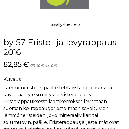
palv
www.rakennustietokauppa.fi
eväs
vier
suo
mui
vält
Sisällysluettelo
Cook
evä
toim
by 57 Eriste- ja levyrappaus
KVSESSION
www.rakennustietokauppa.fi
Istunto
2016
AnalyticsSyncHistory
1 kuukausi
Käyt
LinkedIn Corporation
tall
.linkedin.com
ajan
Hinta nyt
82,85 €
synk
(73,00 € alv 0 %)
lms_
evä
tapa
Kuvaus
maid
Lämmöneristeen päälle tehtävistä rappauksista
li_gc
6 kuukautta
Käy
LinkedIn Corporation
asia
.linkedin.com
käytetään yleisnimitystä eristerappaus.
suo
eväs
Eristerappauksessa laastikerrokset levitetään
ei-v
suoraan ko. rappausjärjestelmään soveltuvien
tark
tall
lämmöneristeiden, joko mineraalivillan tai
solumuovin, päälle. Eristerappausjärjestelmät ovat