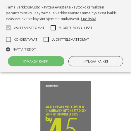
Pääsisältö
Tämä verkkosivusto käyttää evästeitä käyttökokemuksen
0
parantamiseksi. Käyttämällä verkkosivustoamme hyväksyt kaikki
tuo
evästeet evästekäytäntöjemme mukaisesti.
Lue lisää
VÄLTTÄMÄTTÖMÄT
SUORITUSKYVYLLISET
Hae
KOHDENTAVAT
LUOKITTELEMATTOMAT
Etusivu
NÄYTÄ TIEDOT
by 45a Maata vasten valettavien ja ei-kantavien
betonilattioiden suunnitteluohjeet 2026
HYVÄKSY KAIKKI
HYLKÄÄ KAIKKI
Välttämättömät
Suorituskyvylliset
Kohdentavat
Luokittelemattomat
Välttämättömät evästeet mahdollistavat verkkosivuston
perustoiminnot, kuten käyttäjän kirjautumisen ja tilinhallinnan. Sivustoa
ei voida käyttää oikein ilman Välttämättömiä evästeitä.
Nimi
Provider / Verkkotunnus
Päättymisaika
Kuv
CookieScriptConsent
1 kuukausi
Cook
CookieScript