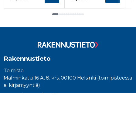
Tuoteluettelon loppu
Rakennustieto
Toimisto:
Malminkatu 16 A, 8. krs, 00100 Helsinki (toimipisteessä
ei kirjamyyntiä)
www.rakennustieto.fi
Asiakaspalvelu
Tilaukset, toimitukset ja maksaminen:
Ota yhteyttä