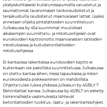
yksityiskohtaisesti kutistumissaumoilla varustetut ja
Nimi
Provider / Verkkotunnus
Päättymisaika
Kuva
Provider /
saumattomat tavanomaiset tankoraudoitetut ja
Nimi
Päättymisaika
Kuvaus
muc_ads
.t.co
1 vuosi 1
Verkkotunnus
kuukausi
teräskuiduilla raudoitetut maanvaraiset lattiat. Lisäksi
Provider /
Nimi
Päättymisaika
Kuvaus
_ga_8B0EQ3GCCS
.rakennustietokauppa.fi
1 vuosi 1
Google Analy
Verkkotunnus
annetaan ohjeita pintalattioiden suunnitteluun.
guest_id_marketing
.twitter.com
1 vuosi 1
kuukausi
käyttää tätä
kuukausi
evästettä is
UserMatchHistory
1 kuukausi
Tätä eväste
LinkedIn Corporation
Julkaisussa by 45a suurimmat muutokset
tilan säilytt
käytetään
.linkedin.com
guest_id_ads
.twitter.com
1 vuosi 1
aikaisempiin suunnittelu- ja mitoitusohjeisiin ovat
kävijöiden
kuukausi
_ga_K6W62TRMZ3
.rakennustietokauppa.fi
1 vuosi 1
Tämän eväs
seuraamise
eurokoodien käyttöönotto maanvaraisten lattioiden
kuukausi
asettanut G
jotta osuva
ln_or
www.rakennustietokauppa.fi
1 päivä
Analytics. Se
mainoksia
mitoituksessa ja kuitubetonilattioiden
tallentaa ja p
voidaan näy
yksilöllisen 
mitoitusohjeissa.
kävijän
jokaiselle kä
mieltymyst
sivulle, ja sit
perusteella.
käytetään si
Ei-kantavissa rakenteissa eurokoodien käyttö ei
katselujen
guest_id
1 vuosi 1
Twitter aset
Twitter Inc.
laskemiseen 
kuukausi
tämän eväs
kuitenkaan ole pakollista suunnittelussa. Julkaisussa
.twitter.com
seuraamisee
verkkosivus
on otettu kantaa siihen, missä tapauksissa ja miten
kävijän
_ga
1 vuosi 1
Tämä eväste
Google LLC
tunnistamis
eurokoodeista poikkeaminen on mahdollista.
kuukausi
liittyy Googl
.rakennustietokauppa.fi
ja seuraami
Universal
Ohjetta tulee lukea yhdessä julkaisun by 45/BLY 7
Analyticsiin 
test_cookie
15 minuuttia
DoubleClick
Google LLC
on merkittä
Betonilattiat kanssa. Julkaisussa by 45/BL7 on esitetty
(jonka omis
.doubleclick.net
päivitys Goo
Google) ase
toiminnallisista vaatimuksista lähtevät
yleisimmin
tämän eväs
käytettyyn
selvittääkse
betonilattioiden luokitus-, laatu- ja rakentamisohjeet.
analytiikkap
tukeeko
Tätä evästet