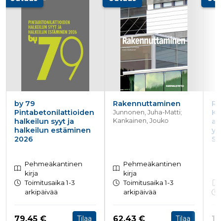
by 79
Rakennuttaminen
RT
Pintabetonilattioiden
Ku
Junnonen, Juha-Matti;
halkeilun syyt ja
Kankainen, Jouko
as
halkeilun estäminen
yh
2026
Su
Pehmeäkantinen
Pehmeäkantinen
kirja
kirja
Toimitusaika 1-3
Toimitusaika 1-3
arkipäivää
arkipäivää
Hinta nyt
Hinta nyt
Hi
79,45 €
62,43 €
12
Tilaa
Tilaa