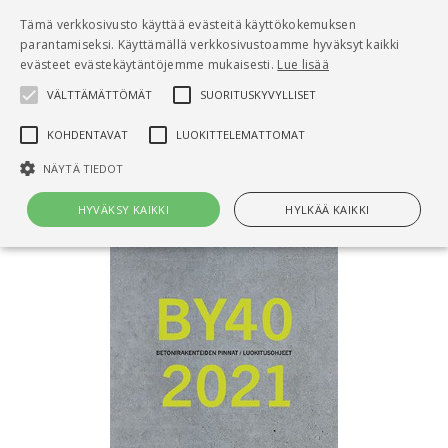
Pääsisältö
Tämä verkkosivusto käyttää evästeitä käyttökokemuksen
0
parantamiseksi. Käyttämällä verkkosivustoamme hyväksyt kaikki
tuo
evästeet evästekäytäntöjemme mukaisesti.
Lue lisää
VÄLTTÄMÄTTÖMÄT
SUORITUSKYVYLLISET
Hae
KOHDENTAVAT
LUOKITTELEMATTOMAT
Etusivu
by 40 Betonirakenteiden pinnat
NÄYTÄ TIEDOT
HYVÄKSY KAIKKI
HYLKÄÄ KAIKKI
Välttämättömät
Suorituskyvylliset
Kohdentavat
Luokittelemattomat
Välttämättömät evästeet mahdollistavat verkkosivuston
perustoiminnot, kuten käyttäjän kirjautumisen ja tilinhallinnan. Sivustoa
ei voida käyttää oikein ilman Välttämättömiä evästeitä.
Nimi
Provider / Verkkotunnus
Päättymisaika
Kuv
CookieScriptConsent
1 kuukausi
Cook
CookieScript