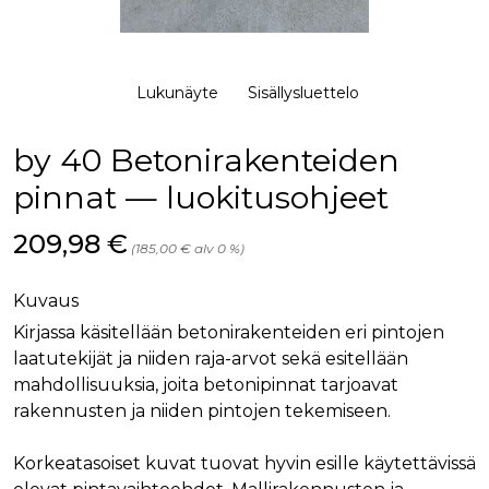
palv
www.rakennustietokauppa.fi
eväs
vier
suo
mui
vält
Lukunäyte
Sisällysluettelo
Cook
evä
toim
by 40 Betonirakenteiden
KVSESSION
www.rakennustietokauppa.fi
Istunto
pinnat — luokitusohjeet
AnalyticsSyncHistory
1 kuukausi
Käyt
LinkedIn Corporation
tall
.linkedin.com
ajan
Hinta nyt
209,98 €
synk
(185,00 € alv 0 %)
lms_
evä
tapa
Kuvaus
maid
Kirjassa käsitellään betonirakenteiden eri pintojen
li_gc
6 kuukautta
Käy
LinkedIn Corporation
asia
.linkedin.com
laatutekijät ja niiden raja-arvot sekä esitellään
suo
eväs
mahdollisuuksia, joita betonipinnat tarjoavat
ei-v
rakennusten ja niiden pintojen tekemiseen.
tark
tall
Korkeatasoiset kuvat tuovat hyvin esille käytettävissä